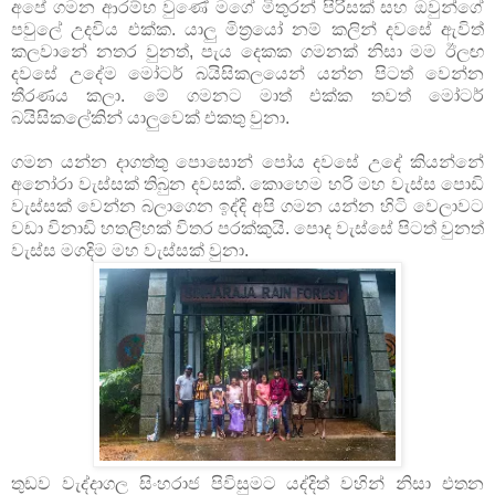
අපේ ගමන ආරම්භ වුණේ මගේ මිතුරන් පිරිසක් සහ ඔවුන්ගේ 
පවුලේ උදවිය එක්ක. යාලු මිත්‍රයෝ නම් කලින් දවසේ ඇවිත් 
කලවානේ නතර වුනත්, පැය දෙකක ගමනක් නිසා මම ඊලඟ 
දවසේ උදේම මෝටර් බයිසිකලයෙන් යන්න පිටත් වෙන්න 
තීරණය කලා. මේ ගමනට මාත් එක්ක තවත් මෝටර් 
බයිසිකලේකින් යාලුවෙක් එකතු වුනා.
ගමන යන්න දාගත්තු පොසොන් පෝය දවසේ උදේ කියන්නේ 
අනෝරා වැස්සක් තිබුන දවසක්. කොහෙම හරි මහ වැස්ස පොඩි 
වැස්සක් වෙන්න බලාගෙන ඉද්දි අපි ගමන යන්න හිටි වෙලාවට 
වඩා විනාඩි හතලිහක් විතර පරක්කුයි. පොද වැස්සේ පිටත් වුනත් 
වැස්ස මගදිම මහ වැස්සක් වුනා.
තුඩව වැද්දාගල සිංහරාජ පිවිසුමට යද්දිත් වහින් නිසා එතන 