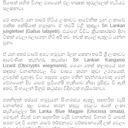
පියාපත් සහිත විශාල වශයෙන් ඵල භක්‍ෂක කුරුල්ලෙක් හැටියට 
සලකනවා.
මේ අතරේ යන පාරේ හිටිය ලංකාවට ආවේනික වුන ලංකාවේ
ජාතික පක්ෂියාත් හමුබුනා. ඒ තමයි වළි කුකුළා Sri Lankan
junglefowl (Gallus lafayetii). එයාගේ විවිධ ක්‍රියාකාරකම් දිහා
ටිකක් වෙලා බලාගෙන හිටි අපි තව තවත් කැලේ ඇතුලට යන්න
වුනා.
ඒ යන අතර වාරේ අපට හමුවුන ඊලඟ කෙනා තමයි ශ්‍රී ලංකාවට
ආවේණික කැන්ගරු කටුස්සා Sri Lankan Kangaroo
Lizard (Otocryptis wiegmanni). මෙයා තෙත් කලාපයේ සහ
කඳුකර වනාන්තරවල බිම වාසය කරන කුඩා උරගයෙක්.
උවදුරක් දැනුණු විට පසුපස දෙපා මතින් කැන්ගරුවෙකු මෙන්
වේගයෙන් දිව යාමේ සුවිශේෂී හැකියාව නිසා ප්‍රසිද්ධ වී ඇති
අතර, සිංහලෙන් පිනුම් කටුස්සා විදිහටත් හැසිරෙනවා.
එතනිනුත් පස්සේ හමුවුනේ සිංහරාජය ඇතුලු සදාහරිත වැසි
වනාන්තර තුල වාසය කරන කපුටු පවුලට අයත් ලංකා
කැහිබෙල්ලා Sri Lanka Blue Magpie (Urocissa ornata).
මොවුන් ජීවත් වන සදාහරිත වැසි වනාන්තර විනාශ වී යාමත්
සමඟ වඳ වී ගෙන යාමේ තර්ජනයට වර්තමානයේදී ලක් වෙලා.