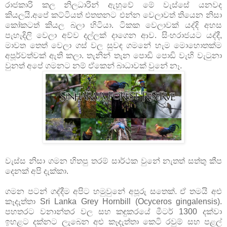
රාජකාරි කල නිලධාරින් ඇහුවේ මේ වැස්සේ යනවද 
කියලයි.අපේ කට්ටියත් එතතනට එන්න වෙලාවත් තියෙන නිසා 
කෝකටත් කියල බලා හිටියා. ටිකක වෙලාවක් යද්දි අහස 
පැහැදිලි වෙලා අව්ව දල්ලක් දාගෙන ආව. 
සිංහරාජයට යද්දී, 
මාවත තෙත් වෙලා ගස් වල සුවඳ ගමනේ හැම මොහොතක්ම 
අපූර්වත්වක් ඇති කලා. තැනින් තැන පොඩි පොඩි වැහි වැටුනා 
වුනත් අපේ ගමනට නම් ඒකෙන් බාධාවක් වුනේ නෑ.
වැස්ස නිසා ගමන හිතපු තරම් සාර්ථක වුනේ නැතත් සත්තු කීප
දෙනක් අපි දැක්කා.
ගමන පටන් ගද්දීම අපිට හමුවුනේ අපූරු සතෙක්. ඒ තමයි අළු 
කෑදැත්තා Sri Lanka Grey Hornbill (Ocyceros gingalensis). 
පහතරට වනාන්තර වල සහ කඳුකරයේ මීටර් 1300 දක්වා 
ඉහළට දක්නට ලැබෙන අළු කෑදැත්තා කෙටි රවුම් සහ පළල් 