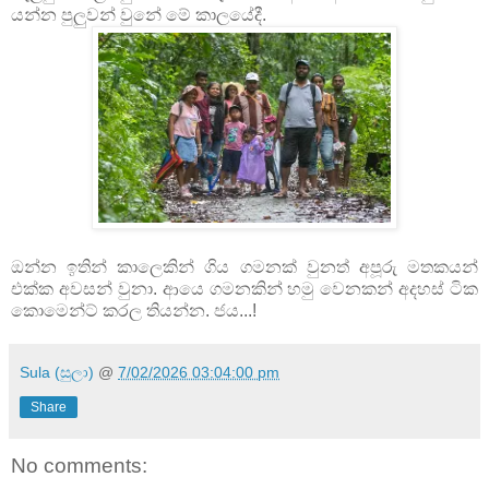
යන්න පුලුවන් වුනේ මේ කාලයේදී.
ඔන්න ඉතින් කාලෙකින් ගිය ගමනක් වුනත් අපූරු මතකයන්
එක්ක අවසන් වුනා. ආයෙ ගමනකින් හමු වෙනකන් අදහස් ටික
කොමෙන්ට් කරල තියන්න. ජය...!
Sula (සුලා)
@
7/02/2026 03:04:00 pm
Share
No comments: