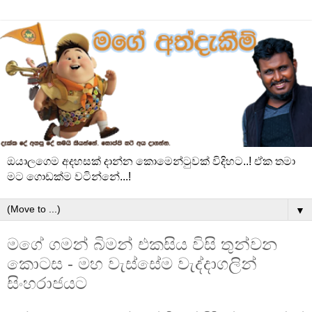
ඔයාලගෙම අදහසක් දාන්න කොමෙන්ටුවක් විදිහට..! ඒක තමා
මට ගොඩක්ම වටින්නේ...!
▼
මගේ ගමන් බිමන් එකසිය විසි තුන්වන
කොටස - මහ වැස්සේම වැද්දාගලින්
සිංහරාජයට