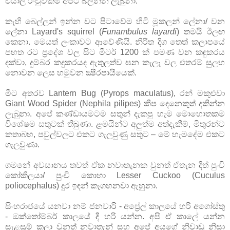
එයාල රංචුවක්ම අපිට බලන්න ලැබුනා.
කැහි බෙල්ලන් ඉන්න වට පිටාවේම හිටි මූකලන් ලේනා/ වන
ලේනා Layard's squirrel (
Funambulus layardi
) තමයි ඊලඟ
කෙනා. මෙයත් ලංකාවට ආවේණියි. නිරිත දිග තෙත් කලාපයේ
පහත රට ප්‍රදේශ වල සිට මීටර් 1200 ක් පමණ වන කඳුකරය
දක්වා, දුම්බර කදුකරයද ඇතුලත්ව ඝන කැලෑ වල එතරම් සුලභ
නොවන ලෙස හමුවන ක්‍ෂීරපායීයෙක්.
මීට අතරව Lantern Bug (Pyrops maculatus), රන් මකුළුවා
Giant Wood Spider (Nephila pilipes) කීප දෙනෙකුත් දකින්න
ලැබුනා. අපේ කණ්ඩායමටම සතුන් දැකපු හැම මොහොතකම
විශේෂම සතුටක් තිබුණා. ළමයින්ට අලුත්ම අත්දැකීම්, මිතුරන්ට
කතාබහ, පවුල්වලට එකට ගැලවුණු සතුට – මේ හැමදේම එකට
ගැලවුණා.
ගමනේ අවසානය තවත් ඒක නවාතැනක වුනත් ඒතැන දීත් පුංචි
කෝකිලයා/ පුංචි කොහා Lesser Cuckoo (Cuculus
poliocephalus) දුර ඉඳන් කෑගහනවා ඇහුනා.
සිංහරාජයේ යනවා නම් ජනවාරි - අප්‍රේල් කාලයේ හරි අගෝස්තු
- ඔක්තෝම්බර් කාලයේ දී හරි යන්න. අපි ඒ කාලේ යන්න
සැළසුම් කලා වුනත් නවාතැන් සහ අපේ අයගේ නිවාඩු නිසා‌