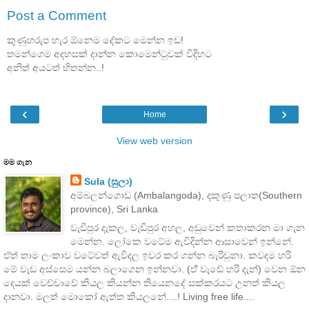
Post a Comment
කුණුහරුප හැර ඕනෙම දේකට මෙන්න ඉඩ!
තමන්ගෙම අදහසක් දාන්න කොමෙන්ටුවක් විදිහට
අනිත් අයටත් හිතන්න..!
‹
›
Home
View web version
මම ගැන
Sula (සුලා)
අම්බලන්ගොඩ (Ambalangoda), දකුණු පලාත(Southern
province), Sri Lanka
වැඩිපුර දැකල, වැඩිපුර අහල, අඩුවෙන් කතාකරන මා ගැන
මෙන්න. ලෝකෙ වටේම ඇවිදින්න ආසාවෙන් ඉන්නේ.
ඒත් තාම ලංකාව වටේවත් ඇවිදල ඉවර කර ගන්න බැරිවුනා. කවදම හරි
මේ වැඩ අස්සෙම යන්න බලාගෙන ඉන්නවා. (ඒ් වැඩේ හරි දැන්) වෙන ඕන
දෙයක් වෙච්චාවේ කියල කියන්න තියෙනදේ සක්කරයට උනත් කියල
දානවා. මලත් මොකෝ ඇත්ත කියලනේ....! Living free life....