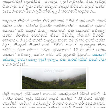
ආයුබෝවන් හැමෝටම... කාලෙක ඉඳන් ඇවිදින්න තියා ඇවිදපු
ටික ගැන වත් ලියා ගන්න වෙලාව නැතුව හිටියේ.. නමුත් ඔන්න
ආයෙත් ගමන් බිමන් ලිපියකින් අලුත් කරන්නයි හදන්නේ...
කාලයක් තිස්සේ යන්න හිටි ගමනක් ඔෆිස් එකේ සෙට් එකත්
එක්ක යන්න තීරණය වුනේම අහම්බයකින්... කතාවක් අස්සේ
කොහේ හරි යමුද? කියල අහන්නත් ඒක යකාගේ පඩිපෙල
යන්න තීරණය වෙන්නත් ගියේ මිනිත්තු කීපයක් විතරයි..
කොහොමත් දවස් ගනන් සැලසුම් කරන ගමන් කවදාවත් යන්න
බැහැ කියලත් කියනවානේ.. විවිධ අයගේ අපහසුතා නිසා
කට්ටිය එහෙ මෙහෙ වෙලා අවසානයේ 12 දෙනෙක් එක්ක
යකා‍ගේ පඩිපෙල යන්න තමා මේ සූදානම් වුනේ...
යකාගේ
පඩිපෙල ගමන පහල ඉඳන් ඉහලට එක පාරක් බයික් එකේ ගියා
මතක ඇතිනේ...
රාත්‍රී තැපැල් දුම්රියෙන් කොළඹ කොට‍ුවෙන් පිටත් වෙද්දී රෑ
8.00ට විතර ඇති. ඔහියට ආවේ පාන්දර 4.30 විතර වෙද්දී..
එතැනින් "පැටියා" හෝටලේට රිංගුවේ මොනා හරි දෙයක් බඩට