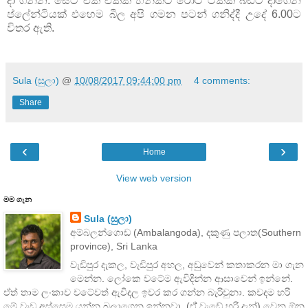
දා ගන්න. සෙට් එක එක්ක හනිකට රොටි ටිකක් බඩට දාගෙන
ප්ලේන්ටියක් එහෙම බීල අපි ගමන පටන් ගනිද්දී උදේ 6.00ට
විතර ඇති.
Sula (සුලා)
@
10/08/2017 09:44:00 pm
4 comments:
Share
‹
›
Home
View web version
මම ගැන
Sula (සුලා)
අම්බලන්ගොඩ (Ambalangoda), දකුණු පලාත(Southern
province), Sri Lanka
වැඩිපුර දැකල, වැඩිපුර අහල, අඩුවෙන් කතාකරන මා ගැන
මෙන්න. ලෝකෙ වටේම ඇවිදින්න ආසාවෙන් ඉන්නේ.
ඒත් තාම ලංකාව වටේවත් ඇවිදල ඉවර කර ගන්න බැරිවුනා. කවදම හරි
මේ වැඩ අස්සෙම යන්න බලාගෙන ඉන්නවා. (ඒ් වැඩේ හරි දැන්) වෙන ඕන