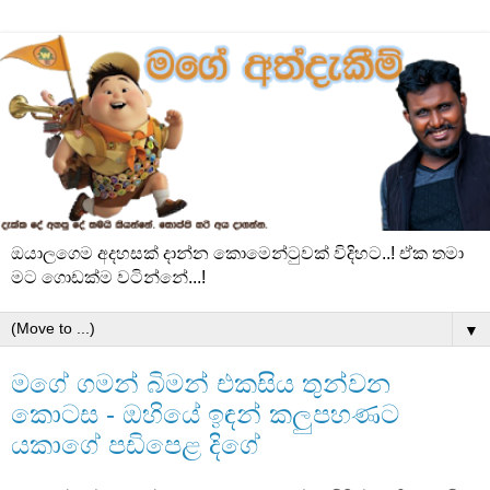
ඔයාලගෙම අදහසක් දාන්න කොමෙන්ටුවක් විදිහට..! ඒක තමා
මට ගොඩක්ම වටින්නේ...!
▼
මගේ ගමන් බිමන් එකසිය තුන්වන
කොටස - ඔහියේ ඉඳන් කලුපහණට
යකාගේ පඩිපෙළ දිගේ