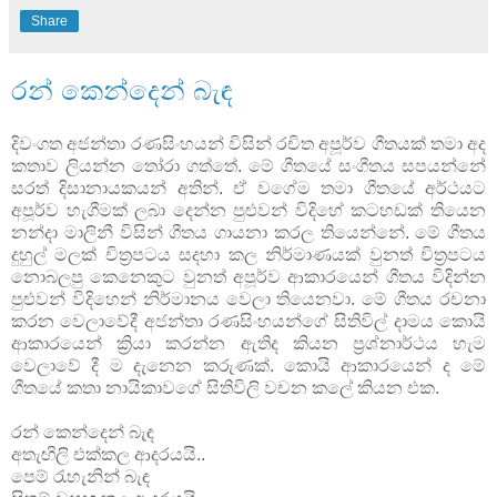
Share
රන් කෙන්දෙන් බැඳ
දිවංගත අජන්තා රණසිංහයන් විසින් රචිත අපූර්ව ගීතයක් තමා අද
කතාව ලියන්න තෝරා ගත්තේ. මේ ගීතයේ සංගීතය සපයන්නේ
සරත් දිසානායකයන් අතින්. ඒ වගේම තමා ගීතයේ අර්ථයට
අපූර්ව හැගීමක් ලබා දෙන්න පුළුවන් විදිහේ කටහඩක් තියෙන
නන්දා මාලිනී විසින් ගීතය ගායනා කරල තියෙන්නේ. මේ ගීතය
දුහුල් මලක් චිත්‍රපටය සදහා කල නිර්මාණයක් වුනත් චිත්‍රපටය
නොබලපු කෙනෙකුට වුනත් අපූර්ව ආකාරයෙන් ගීතය විදින්න
පුළුවන් විදිහෙන් නිර්මානය වෙලා තියෙනවා. මේ ගීතය රචනා
කරන වෙලාවේදී අජන්තා රණසිංහයන්ගේ සිතිවිල් දාමය කොයි
ආකාරයෙන් ක්‍රියා කරන්න ඇතිද කියන ප්‍රශ්නාර්ථය හැම
වෙලාවේ දී ම දැනෙන කරුණක්. කොයි ආකාරයෙන් ද මේ
ගීතයේ කතා නායිකාවගේ සිතිවිලි වචන කලේ කියන එක.
රන් කෙන්දෙන් බැඳ
අතැඟිලි එක්කල ආදරයයි..
පෙම් රැහැනින් බැඳ