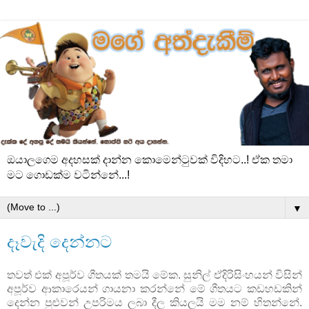
ඔයාලගෙම අදහසක් දාන්න කොමෙන්ටුවක් විදිහට..! ඒක තමා
මට ගොඩක්ම වටින්නේ...!
▼
දෑවැදි දෙන්නට
තවත් එක් අපූර්ව ගීතයක් තමයි මේක. සුනිල් ඒදිරිසිංහයන් විසින්
අපූර්ව ආකාරෙයන් ගායනා කරන්නේ මේ ගීතයට කඩහඩකින්
දෙන්න පුළුවන් උපරිමය ලබා දීල කියලයි මම නම් හිතන්නේ.