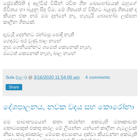
ප්‍රේමකීර්ති ද අල්විස් විසින් රචිත ගීත බොහෝමයක් ඔහුගේ
ජීවිතය හා බැදුනු සිදු වීම. මේ ගීතයත් ඒ විදිහට බැදුණු ගීතයක් ද
කියන එක නම් මම දන්නේ නෑ. හැබැයි බොහෝම ලස්සන
කාලීන ගීතයක්.
දෑවැදි දෙන්නට රන්මසු පොදි නැති
ගෙදරට බර වුණු බාල නඟේ
නුඹ ගෙනියන්නට ගමෙත් කෙනෙක් නැහැ
රටෙත් කෙනෙක් නැහැ බාල නඟේ
Sula (සුලා)
@
3/16/2020 11:54:00 am
4 comments:
Share
දේශපාලනය, නවක වදය සහ කොරෝනා
මම සාමාන්‍යයෙන් කතා කරන්න අකමැති මතෘකාවක
කොටසකුත් එකතු කරල මේ ලියන්න යන්නේ කාලීන ගැටලුවක්
නිසා. කරුණාකරල මේකෙ අවසානය දක්වා කියවන්න අකමැති