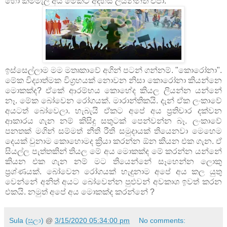
හෝ කම්මැලි අය මේකට අදහස් ලියන්නත් එපා.
ඉස්සෙල්ලාම මම මතෘකාවේ අගින් පටන් ගන්නම්. "කොරෝනා".
මේක විද්‍යාත්මක විග්‍රහයක් නොවන නිසා කොරෝනා කියන්නෙ
මොකක්ද? ඒකේ ආරම්භය කොහේද කියල ලියන්න යන්නේ
නෑ. මේක බෝවෙන රෝගයක්. මාරාන්තිකයි. දැන් ඒක ලංකාවේ
අයටත් බෝවෙලා. හැබැයි ඒකට අපේ අය ප්‍රතිචාර දක්වන
ආකාරය ගැන නම් කිසිදු සතුටක් පෙන්වන්න බෑ. ලංකාවේ
පනතක් මගින් සම්මත් නීති රීති සමුදායක් තියෙනවා මෙහෙම
දෙයක් වුනාම කොහොමද ක්‍රියා කරන්න ඕන කියන එක ගැන. ඒ
සියල්ල පැත්තකින් තියල මේ අය මොකක්ද මේ කරන්න යන්නේ
කියන එක ගැන නම් මට තියෙන්නේ සෑහෙන්න ලොකු
ප්‍රශ්ණයක්. බෝවෙන රෝගයක් හැදුනාම අපේ අය කල යුතු
වෙන්නේ අනිත් අයට බෝවෙන්න පුළුවන් අවකාශ ඉවත් කරන
එකයි. නමුත් අපේ අය මොකක්ද කරන්නේ ?
Sula (සුලා)
@
3/15/2020 05:34:00 pm
No comments: