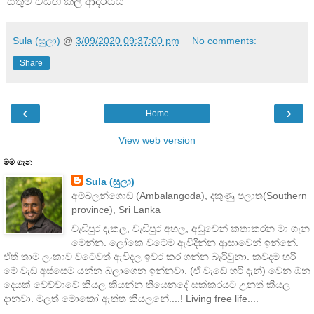
සිතුම් වසඟ කල ආදරයයි
Sula (සුලා)
@
3/09/2020 09:37:00 pm
No comments:
Share
‹
›
Home
View web version
මම ගැන
Sula (සුලා)
අම්බලන්ගොඩ (Ambalangoda), දකුණු පලාත(Southern
province), Sri Lanka
වැඩිපුර දැකල, වැඩිපුර අහල, අඩුවෙන් කතාකරන මා ගැන
මෙන්න. ලෝකෙ වටේම ඇවිදින්න ආසාවෙන් ඉන්නේ.
ඒත් තාම ලංකාව වටේවත් ඇවිදල ඉවර කර ගන්න බැරිවුනා. කවදම හරි
මේ වැඩ අස්සෙම යන්න බලාගෙන ඉන්නවා. (ඒ් වැඩේ හරි දැන්) වෙන ඕන
දෙයක් වෙච්චාවේ කියල කියන්න තියෙනදේ සක්කරයට උනත් කියල
දානවා. මලත් මොකෝ ඇත්ත කියලනේ....! Living free life....