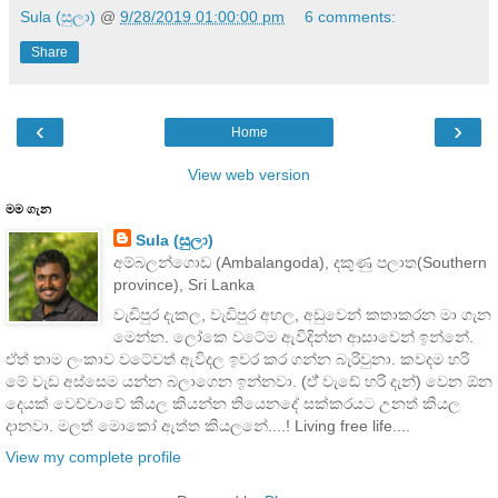
Sula (සුලා)
@
9/28/2019 01:00:00 pm
6 comments:
Share
‹
›
Home
View web version
මම ගැන
Sula (සුලා)
අම්බලන්ගොඩ (Ambalangoda), දකුණු පලාත(Southern
province), Sri Lanka
වැඩිපුර දැකල, වැඩිපුර අහල, අඩුවෙන් කතාකරන මා ගැන
මෙන්න. ලෝකෙ වටේම ඇවිදින්න ආසාවෙන් ඉන්නේ.
ඒත් තාම ලංකාව වටේවත් ඇවිදල ඉවර කර ගන්න බැරිවුනා. කවදම හරි
මේ වැඩ අස්සෙම යන්න බලාගෙන ඉන්නවා. (ඒ් වැඩේ හරි දැන්) වෙන ඕන
දෙයක් වෙච්චාවේ කියල කියන්න තියෙනදේ සක්කරයට උනත් කියල
දානවා. මලත් මොකෝ ඇත්ත කියලනේ....! Living free life....
View my complete profile