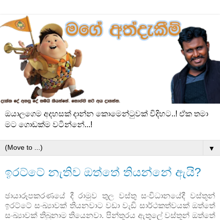
ඔයාලගෙම අදහසක් දාන්න කොමෙන්ටුවක් විදිහට..! ඒක තමා
මට ගොඩක්ම වටින්නේ...!
▼
ඉරට්ටේ නැතිව ඔත්තේ තියන්නේ ඇයි?
ඡායාරූපකරණයේ දී රාමුව තුල වස්තු සංවිධානයේදී වස්තූන්
ඉරට්ටේ සංඛ්‍යාවක් තියනවාට වඩා වැඩි සාර්ථකත්වයක් ඔත්තේ
සංඛ්‍යාවක් තිබුනාම තියෙනවා. පින්තූරය ඇතුලේ වස්තූන් ඔත්තේ