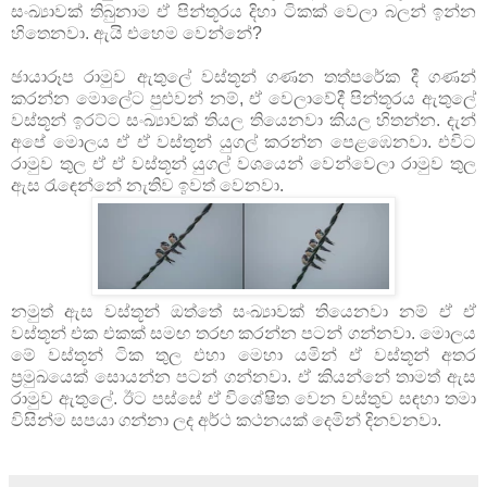
සංඛ්‍යාවක් තිබුනාම ඒ පින්තූරය දිහා ටිකක් වෙලා බලන් ඉන්න
හිතෙනවා. ඇයි එහෙම වෙන්නේ?
ඡායාරූප රාමුව ඇතුලේ වස්තූන් ගණන තත්පරේක දී ගණන්
කරන්න මොලේට පුළුවන් නම්, ඒ වෙලාවේදී පින්තූරය ඇතුලේ
වස්තූන් ඉරට්ට සංඛ්‍යාවක් තියල තියෙනවා කියල හිතන්න. දැන්
අපේ මොලය ඒ ඒ වස්තූන් යුගල් කරන්න පෙළඹෙනවා. එවිට
රාමුව තුල ඒ ඒ වස්තූන් යුගල් වශයෙන් වෙන්වෙලා රාමුව තුල
ඇස රැඳෙන්නේ නැතිව ඉවත් වෙනවා.
නමුත් ඇස වස්තූන් ඔත්තේ සංඛ්‍යාවක් තියෙනවා නම් ඒ ඒ
වස්තූන් එක එකක් සමඟ තරඟ කරන්න පටන් ගන්නවා. මොලය
මේ වස්තූන් ටික තුල එහා මෙහා යමින් ඒ වස්තූන් අතර
ප්‍රමුඛයෙක් සොයන්න පටන් ගන්නවා. ඒ කියන්නේ තාමත් ඇස
රාමුව ඇතුලේ. ඊට පස්සේ ඒ විශේෂිත වෙන වස්තුව සඳහා තමා
විසින්ම සපයා ගන්නා ලද අර්ථ කථනයක් දෙමින් දිනවනවා.