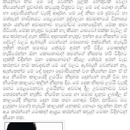
කියනවා නම් මේ දේ වෙන්න මූලික හේතුවක් වෙලා
තියෙන්නේ ප්‍රචාරණ කටයුතු චිත්‍රපට වල මේ දේ යොදා ගැනීම
හා දෙමාපියන්ගේ වැරදි ආදර්ශ. මේ දේ නිසා මේ දුම්වැටි හා
මත්පැන් භාවිතයට පෙළඹෙන පුද්ගලයා අවසානයේ විනාශය
කරා යන්නේ අවාසනාව හැමෝටම ගෙනදෙමින්. මේක තමා
ජීවිතේ, මේක නැතුව වැඩක් නෑ කියන යාළුවෝ එක්ක වැටිල ඒ
අය කරනදේ ගැන කිසිම අදහසක් නැතුව ඉන්න අය නිකන්ම මේ
දේවල් වලට ඇබ්බැහි වෙන්නේ බොහොම ඉක්මනින්. හැබැයි
ඉතින් තමන් සමාජය තේරුම් අරන් හරි විදිය මොකක්ද?
හැසිරෙන්න ඕන කොහොමද? තමන්ගේ නිසහස හරි විදිහට
භුක්ති විඳින්න ඔන කොහොමද? කියල තේරුම් අරන් වැඩ
කරනවා නම් කවදාවත් මේ දේ වලට ඇබ්බැහි වෙන්නේ නෑ.
ඇත්තෙන්ම මේ දේ සඳහා දෙමාපියනුත් වග කියන්න ඕන ඒ ඒ
අය නියමිත කාලයේදී ලමයිට නිදහස දෙන්නේ නැති වීම හා
නියමිත කාලයට කලින් නිදහස දීම. මේ දෙක නිසාම ලමයි වැරදි
මඟට පෙළඹෙනවා. ලමයින්ට අවවාද දීල උවමනාවට වඩා
තෙරපන්නේ නැතිව නියමිත වයස හා සමාජ දැනුම ලබාදීල ඒ
කාලයේදී නිදහස දෙන එක තමා හොඳම විදිහ. (හරියට මට
ලැබුනා වගේ) හැබැයි කාලයක් යනකම් හොයා බලන්න ඕන ඒ
අය කරන්නේ මොකද? ආශ්‍රය කරන්නේ කවුද? මොන විදිහටද?
කියන එක.