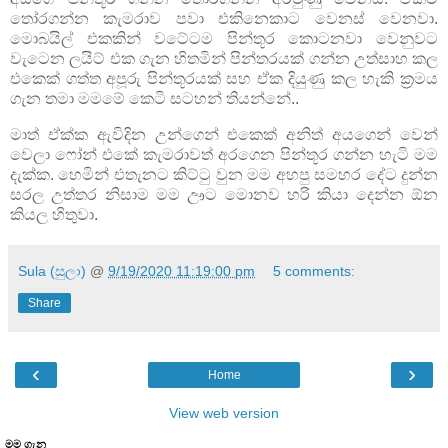
තෝරගන්න කැමරාව පවා එකිනෙකාට වෙනස් වෙනවා.
මොබයිල් එකකින් වටේටම පින්තූර කොටනවා වෙනුවට
වැටෙන ලයිට් එක ගැන හිතමින් පින්තරයක් ගන්න උත්සාහ කල
එකෙක් ගත්ත අපූරු පින්තූරයක් සහ ඒක දියුණු කල හැකි ක්‍රමය
ගැන තමා මමමේ කෙටි සටහන් තියන්නේ..
මාත් ඒක්ක ඇවිදින උන්ගෙන් එකෙක් අනිත් අයගෙන් වෙන්
වෙලා ෆෝන් එකේ කැමරාවත් අරගෙන පින්තූර ගන්න හැටි මම
දැක්ක. හෙමින් එතැනට කිට්ටු වුන මම අහපු සමහර දේට දුන්න
සරල උත්තර නිසාම මම ඌට මොනව හරි කියා දෙන්න ඕන
කියල හිතුවා.
Sula (සුලා)
@
9/19/2020 11:19:00 pm
5 comments:
Share
‹
›
Home
View web version
මම ගැන