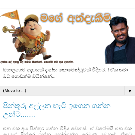
ඔයාලගෙම අදහසක් දාන්න කොමෙන්ටුවක් විදිහට..! ඒක තමා
මට ගොඩක්ම වටින්නේ...!
▼
පින්තූරු අල්ලන හැටි ඉගෙන ගන්න
උන්ට.......
එක එක අය පින්තූර ගන්න විදිය වෙනස්.. ඒ වගේමයි එක එක
අයගේ පින්තූර ගන්න තෝරගන්න අරමුණු වෙනස්. ඒකට