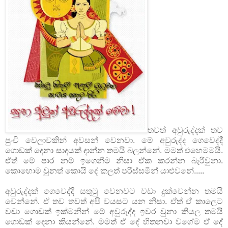
තවත් අවුරුද්දක් තව
පුංචි වෙලාවකින් අවසන් වෙනවා. මේ අවුරුද්ද ගෙවෙද්දී
ගොඩක් දෙනා සාදයක් දාන්න තමයි බලන්නේ. මමත් එහෙමමයි.
ඒත් මේ පාර නම් ඉගෙනීම නිසා ඒක කරන්න බැරිවුනා.
කොහොම වුනත් කොයි දේ කලත් පරිස්සමින් යාළුවනේ.....
අවුරුද්දක් ගෙවෙද්දී සතුටු වෙනවට වඩා දුක්වෙන්න තමයි
වෙන්නේ. ඒ තව තවත් අපි වයසට යන නිසා. ඒත් ඒ කාලෙට
වඩා ගොඩක් ඉක්මනින් මේ අවුරුද්ද ඉවර වුනා කියල තමයි
ගොඩක් දෙනා කියන්නේ. මමත් ඒ දේ හිතනවා වගේම ඒ දේ