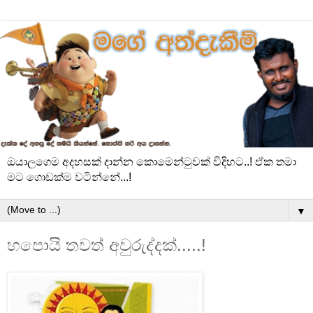
ඔයාලගෙම අදහසක් දාන්න කොමෙන්ටුවක් විදිහට..! ඒක තමා
මට ගොඩක්ම වටින්නේ...!
▼
හපොයි තවත් අවුරුද්දක්.....!