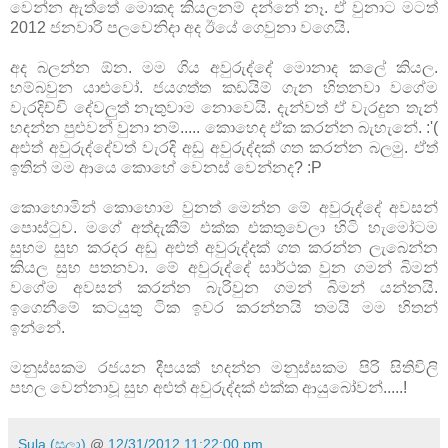
වෙන්න ඇත්තේ මොකද කියලනම් දන්නේ නෑ. ඒ වුනාට මටත්
2012 ජනවාරි පලවෙනිදා අද ඊයේ ගෙවුනා වගෙයි.
අද බලන්න ඕන. මම ගිය අවුරුද්දේ මොනාද කලේ කියල.
හම්බවුන යාළුවෝ. ජයගත්ත කඩයිම් ගැන හිතනවා වගේම
වැරදිච්චි දේවලුත් නැතුවාම නොවෙයි. දැන්වත් ඒ වැරදුන තැන්
හදන්න පුළුවන් වුනා නම්..... කොහෙද ඒක කරන්න බැහැනේ. :'(
අළුත් අවුරුද්දේවත් වැරදි අඩු අවුරුද්දක් ගත කරන්න බලමු. ඒත්
ඉතින් මම ආයෙ කොහේ වෙනස් වෙන්නද? :P
කොහොමින් කොහොම වුනත් මෙන්න මේ අවුරුද්දේ අවසන්
පොස්ටුව. මගේ අත්දැකීම් එක්ක එකතුවෙලා හිටි හැමෝටම
සුභම සුභ කරදර අඩු අළුත් අවුරුද්දක් ගත කරන්න ලැබෙන්න
කියල සුභ පතනවා. මේ අවුරුද්දේ සාර්ථක වුන ගමන් බිමන්
වගේම අවසන් කරන්න බැරිවුන ගමන් බිමන් යන්නයි.
ඉගෙනීමේ කටයුතු ටික ඉවර කරන්නයි තමයි මම හිතන්
ඉන්නේ.
මනුස්සකම රජයන දීපයක් හදන්න මනුස්සකම පිරි සිතිවිලි
පහල වෙන්නාවූ සුභ අළුත් අවුරුද්දක් එක්ක ආයුබෝවන්.....!
Sula (සුලා)
@
12/31/2012 11:22:00 pm