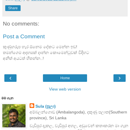
Share
No comments:
Post a Comment
කුණුහරුප හැර ඕනෙම දේකට මෙන්න ඉඩ!
තමන්ගෙම අදහසක් දාන්න කොමෙන්ටුවක් විදිහට
අනිත් අයටත් හිතන්න..!
‹
›
Home
View web version
මම ගැන
Sula (සුලා)
අම්බලන්ගොඩ (Ambalangoda), දකුණු පලාත(Southern
province), Sri Lanka
වැඩිපුර දැකල, වැඩිපුර අහල, අඩුවෙන් කතාකරන මා ගැන