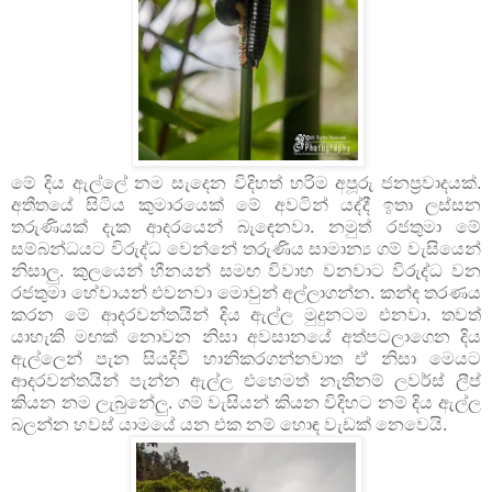
මේ දිය ඇල්ලේ නම සැදෙන විදිහත් හරිම අපූරු ජනප්‍රවාදයක්.
අතීතයේ සිටිය කුමාරයෙක් මේ අවටින් යද්දී ඉතා ලස්සන
තරුණියක් දැක ආදරයෙන් බැ‍ඳෙනවා. නමුත් රජතුමා මේ
සම්බන්ධයට විරුද්ධ වෙන්නේ තරුණිය සාමාන්‍ය ගම් වැසියෙන්
නිසාලු. කුලයෙන් හීනයන් සමඟ විවාහ වනවාට විරුද්ධ වන
රජතුමා හේවායන් එවනවා මොවුන් අල්ලාගන්න. කන්ද තරණය
කරන මේ ආදරවන්තයින් දිය ඇල්ල මුදුනටම ‍එනවා. තවත්
යාහැකි මඟක් නොවන නිසා අවසානයේ අත්පටලාගෙන දිය
ඇල්ලෙන් පැන සියදිවි හානිකරගන්නවාත ඒ නිසා මෙයට
ආදරවන්තයින් පැන්න ඇල්ල එහෙමත් නැතිනම් ලවර්ස් ලීප්
කියන නම ලැබුනේලු. ගම් වැසියන් කියන විදිහට නම් දිය ඇල්ල
බලන්න හවස් යා‍මයේ යන එක නම් හොඳ වැඩක් නෙවෙයි.