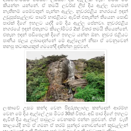
කියන්න යන්නේ. ඒ තමයි ලවර්ස් ලීප් දිය ඇල්ල එහෙමත්
නැතිනම් පෙම්වතුන් පැන්න ඇල්ල. නුවරඑළිය නගරයේ ඉඳන්
උඩුපුස්සැල්ලාව පාරේ හාඑළියට ඇවිත් එතැනින් තියෙන පොඩි
පාරක් දිගේ ඉහලට යද්දී මේ දිය ඇල්ල පේනවා. නුවරඑළිය
නගරයේ ඉඳන් එතැනට කිලෝමීටර 2ක් විතර තමයි තියෙන්නේ.
එතැන ඉඳන් පඩිපෙලක් දිගේ ඉහලට යන්න ඕන. නුවර එළියට
පානීය ජලය ලබාදෙන්නේ මේ ඇල්ලෙන් නිසා ඒ වෙනුවෙන්
තනපු තටාකයකුත් ගමනේදී දකින්න පුළුවන්.
ලංකාවේ උසම කන්ද වෙන පිදුරුතලාගල කන්දෙන් ආරම්භ
වෙන මේ දිය ඇල්ලේ උස මීටර 30ක් විතර. අඩි පාර දිගේ ඉහලට
ඇවිත් දිය ඇල්ලේ පාමුලට වෙනකම් එන්න පුළුවන්. ඒත් වැහි
කාලයේදී නම් ඒ ගමන ඒ තරම් සුන්දර නොවන්නේ කූඩැල්ලන්