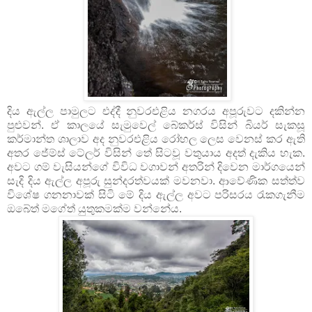
දිය ඇල්ල පාමුලට එද්දී නුවරඑළිය නගරය අපූරුවට දකින්න
පුළුවන්. ඒ කාලයේ සැමුවෙල් බේකර්ස් විසින් බියර් සැකසූ
කර්මාන්ත ශාලාව අද නුවරඑළිය රෝහල ලෙස වෙනස් කර ඇති
අතර ජේම්ස් ටේලර් විසින් තේ සිටවූ වතුයාය අදත් දැකිය හැක.
අවට ගම් වැසියන්ගේ විවිධ වගාවන් අතරින් දිවෙන මාර්ගයෙන්
සැදි දිය ඇල්ල අපූරු සුන්දරත්වයක් මවනවා. ආවේණික සත්ත්ව
විශේෂ ගනනාවක් සිටි මේ දිය ඇල්ල අවට පරිසරය රැකගැනීම
ඔබේත් මගේත් යුතුකමක්ම වන්නේය.