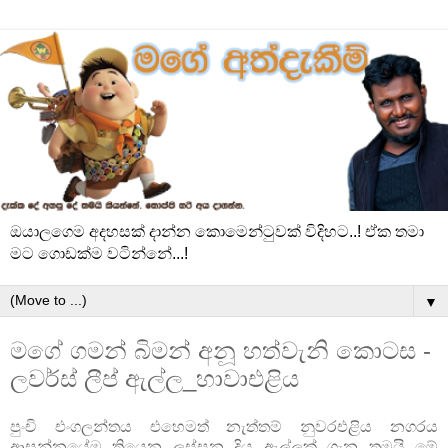
ඔයාලගෙම අදහසක් දාන්න කොමෙන්ටුවක් විදිහට..! ඒක තමා
මට ගොඩක්ම වටින්නේ...!
▼
මගේ ගමන් බිමන් අනූ හත්වැනි කොටස -
ලවර්ස් ලීප් ඇල්ල_හාවාඑළිය
පුංචි එංගලන්තය එහෙමත් නැත්තම් නුවරඑළිය නගරය
ආසන්නයේම තියෙන ලස්සන දිය ඇල්ලක් ගැන තමයි මේ