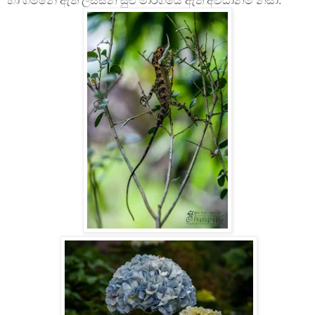
හා ගමනේ ඇති ලිස්සන සුළු මාර්ගයේ ඇති අවධානම නිසා.