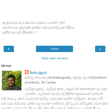
කුණුහරුප හැර ඕනෙම දේකට මෙන්න ඉඩ!
තමන්ගෙම අදහසක් දාන්න කොමෙන්ටුවක් විදිහට
අනිත් අයටත් හිතන්න..!
‹
›
Home
View web version
මම ගැන
Sula (සුලා)
අම්බලන්ගොඩ (Ambalangoda), දකුණු පලාත(Southern
province), Sri Lanka
වැඩිපුර දැකල, වැඩිපුර අහල, අඩුවෙන් කතාකරන මා ගැන
මෙන්න. ලෝකෙ වටේම ඇවිදින්න ආසාවෙන් ඉන්නේ.
ඒත් තාම ලංකාව වටේවත් ඇවිදල ඉවර කර ගන්න බැරිවුනා. කවදම හරි
මේ වැඩ අස්සෙම යන්න බලාගෙන ඉන්නවා. (ඒ් වැඩේ හරි දැන්) වෙන ඕන
දෙයක් වෙච්චාවේ කියල කියන්න තියෙනදේ සක්කරයට උනත් කියල