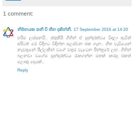
1 comment:
නිම්නයක තනි වී හීන දකින්නී.
17 September 2016 at 14:20
හරිම ලස්සනයි.. ස්තුතියි ගිහින් ඒ සුන්දරත්වය විඳලා ඇවිත්
අපිටත් මේ විදිහට විඳින්න සලස්වන එක ගැන.. හිත වැඩියෙන්
නැවතුනේ පීල්ලකින් වගේ වතුර වැටෙන පින්තූරේ ලඟ. ගිහින්
බලනවා වගේම සුන්දරත්වය රැකගන්න මතක් කරපු එකත්
ලොකු දෙයක්..
Reply