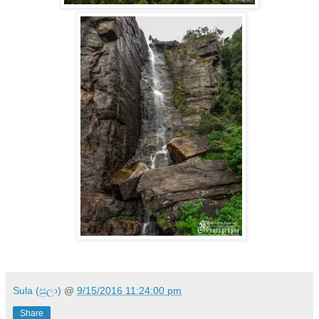
Sula (සුලා)
@
9/15/2016 11:24:00 pm
Share