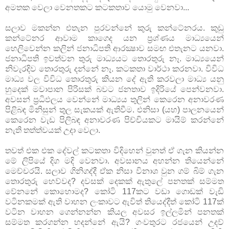
අමතක වෙලා වෙනතකට කටකතාව යොමු වෙනවා...
සලාව මකන්න එතැන පුරවන්නේ කුරු කන්ටේනරය. කුඩු
කන්ටේනර ආවාම කාගෙද යන ප්‍රශ්ණය මාධ්‍යයෙන්
හෙලිවෙන්න කලින් ජනාධිපති ආරක්‍ෂාව සමඟ එතැනට යනවා.
ජනාධිපති ඉවත්වන තුරු මාධ්‍යයට තොරතුරු නෑ. මාධ්‍යයෙන්
නිවැරදිව තොරතුරු දන්නේ නෑ. කටකතා වාර්ථා කරනවා. විවිධ
මාධ්‍ය වල විවිධ තොරතුරු කියන දේ ඇති කරවලා මාධ්‍ය යනු
හුදෙක් මවාපාන පිරිසක් බවට ජනතාව ඉදිරි‍යේ පෙන්වනවා.
අවසන් ප්‍රධිඵලය වෙන්නේ මාධ්‍යය තුලින් කෙරෙන අනාවරණ
පිළිබඳ මිනිසුන් තුල සැකයක් ඇතිවීම. එනිසා (යහ) පාලනයෙන්
කෙරෙන වැඩ පිලිබඳ අනාවරණ පිච්චියකට මායිම් කරන්නේ
නැති තත්ත්වයක් උදා වෙලා.
තවත් එක එක දේවල් කටකතා විදිහෙන් වුනත් ඒ ගැන කියන්න
මේ ලිපියේ දිග මදි වෙනවා. අවසානය අහන්න තියෙන්නේ
මෙච්චරයි. සලාව ගිනිගද්දී ඒක නිසා විනාශ වුන ගම් බිම් ගැන
තොරතුරු හෙව්වද? දවසක් දෙකක් ඇතුලේ පනතක් සම්මත
වේනනේ කොහොමද? කෝටි 117කට වඩා ගොඩක් වැඩි
වටිනකමක් ඇති වාහන ලංකාවට ඇවිත් තියෙද්දීත් කෝටි 117ක්
වටින වාහන ගෙන්නන්න කියල අවසර ඉල්ලමින් පනතක්
සම්මත කරගන්න හදන්නේ ඇයි? ගංවතුරට රජයෙන් උදව්