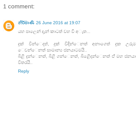
1 comment:
නිර්මාණි
26 June 2016 at 19:07
යහ පාලෙන් දැන් කාටත් වහ වී අැත...
දුක් වින්ෙදත්, දුක් විදින්ෙනත් අනාගෙත් දුක උරුම
ෙවන්ෙනත් සාමාන්‍ය ජනයාටමයි..
බිළි දුන්ෙනත්, බිළි ගන්ෙනත්, බිළිෙදන්ෙනත් ඒ් මහ ජනයා
විතරයි..
Reply