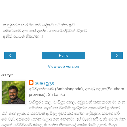
කුණුහරුප හැර ඕනෙම දේකට මෙන්න ඉඩ!
තමන්ගෙම අදහසක් දාන්න කොමෙන්ටුවක් විදිහට
අනිත් අයටත් හිතන්න..!
‹
›
Home
View web version
මම ගැන
Sula (සුලා)
අම්බලන්ගොඩ (Ambalangoda), දකුණු පලාත(Southern
province), Sri Lanka
වැඩිපුර දැකල, වැඩිපුර අහල, අඩුවෙන් කතාකරන මා ගැන
මෙන්න. ලෝකෙ වටේම ඇවිදින්න ආසාවෙන් ඉන්නේ.
ඒත් තාම ලංකාව වටේවත් ඇවිදල ඉවර කර ගන්න බැරිවුනා. කවදම හරි
මේ වැඩ අස්සෙම යන්න බලාගෙන ඉන්නවා. (ඒ් වැඩේ හරි දැන්) වෙන ඕන
දෙයක් වෙච්චාවේ කියල කියන්න තියෙනදේ සක්කරයට උනත් කියල