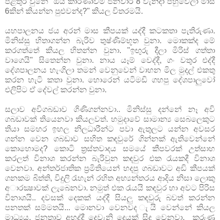
පිළිතුර වුනේ "ඔය කාරණාවම ජනවාරි 8 වැනිදා පහුවෙලා මාස
6කින් කියන්න පුළුවන්ද?" කියල විතරමයි.
යහපාලනය ජය අරන් මාස කීපයක් යද්දී කටකතා පැතිරුණා.
මිනිස්සු හිතාගන්න බැරිව තුෂ්ණිම්භූත වුනා. මොකක්ද මේ
කරගත්තේ කියල හිතන්න වුනා. "ඉඟුරු දීලා මිරිස් ගත්තා
වා‍ගෙයි" සි‍තෙන්න වුනා. නාය යෑම් වෙද්දී, ගං වතුර එද්දී
දේශපාලනය හැංගිලා තමන් වෙනුවෙන් වාහන මිල මුදල් එකතු
කරන හැටි කතා වුනා. හොරෙන් යටිමඩි ගහපු දේශපාලුවෝ
එලිපිට ඒ දේවල් කරන්න වුනා.
සලාව අවිගබඩාව ගිණිගන්නවා.. මිනිස්සු දන්නේ නෑ අවි
ගබඩාවක් තියෙනවා කියලවත්. හමුදාවේ සාමාන්‍ය සෙබලෙකුට
තියා සමහර ඉහල නිලධාරීන්ට පවා ඇතුලට යන්න අවසර
ගන්න වෙන ගබඩාව සහිත කඳවුරේ ගින්නක් ඇතිවෙන්නේ
කොහොමද? කොටි ත්‍රස්තවාදය සමයේ කීපවරක් උත්සාහ
කරලත් විනාශ කරන්න බැරිවුන කඳවුර එක රැයකදී විනාශ
වෙනවා. අන්තර්ජාතික ප්‍රමිතියෙන් හදපු ගබඩාවට අඩි කීපයක්
ගනකම බිත්ති, විදුලි රැහැන් රහිත අභ්‍යන්තරය ආදිය නිසා ලොකු
අාරක්‍ෂාවක් ලැබෙනවා. නමුත් එක රැයයි කඳවුර හා අවට පිරිස
විනාශයි.. දවසක් දෙකක් යද්දී සියලු කඳවුරු බවත් කරන්න
පනතක් සම්මතයි... මොනවා වෙනවද ැයි වෙන්නේ කියල
මාධ්‍යය, ජනතාව අහද්දී දෙවැනි දෙයක් සිදු වෙනවා. කරුණ