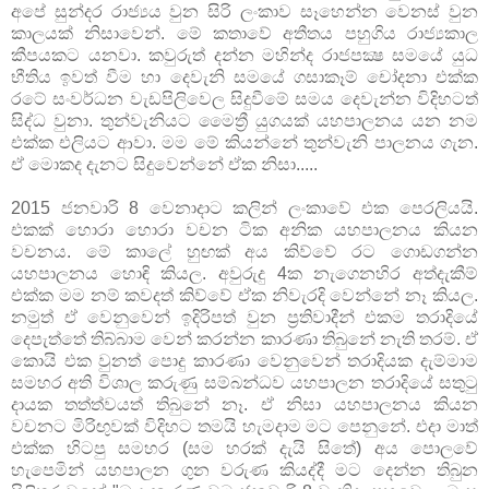
අපේ සුන්දර රාජ්‍යය වුන සිරි ලංකාව සෑහෙන්න වෙනස් වුන
කාලයක් නිසාවෙන්. මේ කතාවේ අතීතය පහුගිය රාජ්‍යකාල
කීපයකට යනවා. කවුරුත් දන්න මහින්ද රාජපක්‍ෂ සමයේ යුධ
භීතිය ඉවත් වීම හා දෙවැනි සමයේ ගසාකෑම් චෝදනා එක්ක
රටේ සංවර්ධන වැඩපිලිවෙල සිදුවීමේ සමය දෙවැන්න විදිහටත්
සිද්ධ වුනා. තුන්වැනියට මෛත්‍රී යුගයක් යහපාලනය යන නම
එක්ක එලියට ආවා. මම මේ කියන්නේ තුන්වැනි පාලනය ගැන.
ඒ මොකද දැනට සිදුවෙන්නේ ඒක නිසා.....
2015 ජනවාරි 8 වෙනාදාට කලින් ලංකාවේ එක පෙරලියයි.
එකක් හොරා හොරා වචන ටික අනික යහපාලනය කියන
වචනය. මේ කාලේ හුඟක් අය කිව්වේ රට ගොඩගන්න
යහපාලනය හොඳි කියල. අවුරුදු 4ක නැගෙනහිර අත්දැකීම්
එක්ක මම නම් කවදත් කිව්වේ ඒක නිවැරදි වෙන්නේ නෑ කියල.
නමුත් ඒ වෙනුවෙන් ඉදිරිපත් වුන ප්‍රතිවාදීන් එකම තරාදියේ
දෙපැත්තේ තිබ්බාම වෙන් කරන්න කාරණා තිබුනේ නැති තරම්. ඒ
කොයි එක වුනත් පොදු කාරණා වෙනුවෙන් තරාදියක දැම්මාම
සමහර අති විශාල කරුණු සම්බන්ධව යහපාලන තරාදියේ සතුටු
දායක තත්ත්වයත් තිබුනේ නෑ. ඒ නිසා යහපාලනය කියන
වචනට මිරිඟුවක් විදිහට තමයි හැමදාම මට පෙනුනේ. එදා මාත්
එක්ක හිටපු සමහර (සම හරක් දැයි සිතේ) අය පොලවේ
හැපෙමින් යහපාලන ගුන වරුණ කියද්දී මට දෙන්න තිබුන