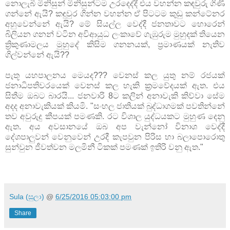
නොලැබී මිනිසුන් මිනිසුන්ටම උරදෙද්දී එය වහන්න කඳවුරු ගිණි
ගන්නේ ඇයි? කඳුවුර ගින්න වහන්න ඒ පිටටම කුඩු කන්ටේනර
අහුවෙන්නේ ඇයි? මේ සියල්ල වෙද්දී ජනතාවට හොරෙන්
බිලියන ගනන් වටින අවිආයුධ ලංකාවේ ගැඹුරුම මුහුදක් තියෙන
ත්‍රිකුණාමලය මුහුදේ කිසිම ගනනයක්, ප්‍රමාණයක් නැතිව
ගිල්වන්නේ ඇයි??
පැතූ යහපාලනය මෙයද??? වෙනස් කල යුතු නම් රජයක්
ජනාධිපතිවරයෙක් වෙනස් කල හැකි ක්‍රමවේදයක් ඇත. එය
සිතීම ඔබට බාරයි... ජනවාරි 8ට කලින් අනාවැකි කිව්වා සේම
අදද අනාවැකියක් කියමි. "සංහල ජාතියක් බුද්ධාගමක් පවතින්නේ
තව අවුරුදු කීපයක් පමණකි. රට විශාල යුද්ධයකට මුහුණ දෙනු
ඇත. අය අවසානයේ ඔබ අප වැන්නෝ විනාශ වෙද්දී
දේශපාලුවන් වෙනුවෙන් උරදී කැපවුන පිරිස හා බලාපොරොතු
සුන්වුන ජීවත්වන මලමිනී ටිකක් පමණක් ඉතිරි වනු ඇත."
Sula (සුලා)
@
6/25/2016 05:03:00 pm
Share