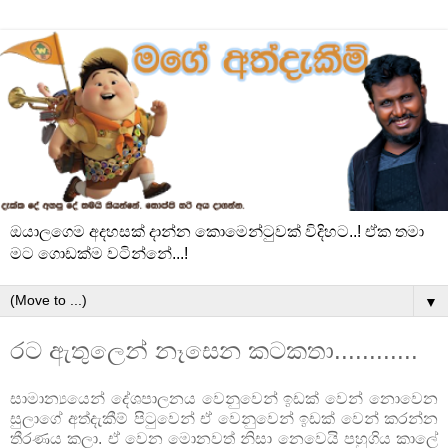
ඔයාලගෙම අදහසක් දාන්න කොමෙන්ටුවක් විදිහට..! ඒක තමා
මට ගොඩක්ම වටින්නේ...!
▼
රට ඇතුලෙන් නෑසෙන කටකතා............
සාමාන්‍යයෙන් දේශපාලනය වෙනුවෙන් ඉඩක් වෙන් නොවෙන
සුලාගේ අත්දැකීම් පිටුවෙන් ඒ වෙනුවෙන් ඉඩක් වෙන් කරන්න
තීරණය කලා. ඒ වෙන මොනවත් නිසා නෙවෙයි පහුගිය කාලේ