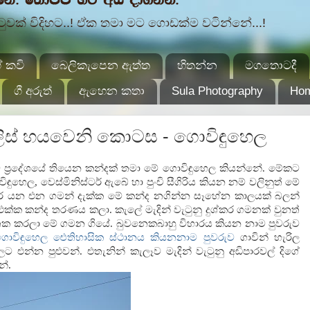
ක් විදිහට..! ඒක තමා මට ගොඩක්ම වටින්නේ...!
 කවි
බෙලිකැපෙන ඇත්ත
හිතන්න
මගතොටදී
ගී අරුත්
ඇහෙන කතා
Sula Photography
Ho
ලිස් හයවෙනි කොටස - ගොවිඳුහෙල
ව ප්‍රදේශයේ තියෙන කන්දක් තමා මේ ගොවිඳුහෙල කියන්නේ. මේකට
ඳුහෙල, වෙස්මිනිස්ටර් ඇබේ හා පුංචි සීගිරිය කියන නම් වලිනුත් මේ
ාරේ යන එන ගමන් දැක්ක මේ කන්ද නගින්න සෑහේන කාලයක් බලන්
 එක්ක කන්ද තරණය කලා. කැලේ මැදින් වැටුනු දුශ්කර ගමනක් වුනත්
කරලා මේ ගමන ගියේ. බුවනෙකබාහු විහාරය කියන නාම පුවරුව
 ගොවිඳුහෙල ඓතිහාසික ස්ථානය කියනනාම පුවරුව
ගාවින් හැරිල
ට එන්න පුළුවන්. එතැනින් කැලෑව මැදින් වැටුනු අඩිපාරවල් දිගේ
ේ.