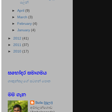
ලෙන්
►
April
(9)
►
March
(3)
►
February
(4)
►
January
(4)
►
2012
(41)
►
2011
(37)
►
2010
(17)
සහෝදර සමාගමය
ශාකුන්තලගේ සටහන් පොත
මම ගැන
Sula (සුලා)
අම්බලන්ගොඩ