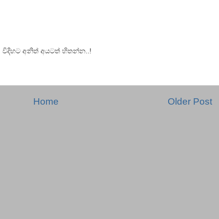
!
දිහට අනිත් අයටත් හිතන්න..!
Home
Older Post