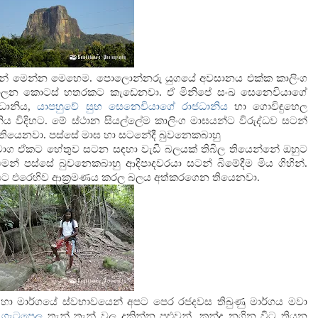
්නේ මෙන්න මෙහෙම. පොලොන්නරු යුගයේ අවසානය එක්ක කාලිංග
 පාලන කොටස් හතරකට කැඩෙනවා. ඒ මිනිපේ සංඛ සෙනෙවියාගේ
ජධානිය,
යාපහුවේ සුභ සෙනෙවියාගේ රාජධානිය
හා ගොවිඳුහෙල
ය විදිහට. මේ ස්ථාන සියල්ලේම කාලිංග මාඝයන්ට විරුද්ධව සටන්
ියෙනවා. පස්සේ මාඝ හා සටනේදී බුවනෙකබාහු
ෙනවාග ඒකට හේතුව සටන සඳහා වැඩි බලයක් තිබිල තියෙන්නේ ඔහුට
මෙන් පස්සේ බුවනෙකබාහු ආදිපාදවරයා සටන් බිමේදීම මිය ගිහින්.
ාඝට එරෙහිව ආක්‍රමණය කරල බලය අත්කරගෙන තියෙනවා.
හා මාර්ගයේ ස්වභාවයෙන් අපට පෙර රජදවස තිබුණු මාර්ගය මවා
ය ගැටපෙල
තැන් තැන් වල දකින්න පුළුවන්. කන්ද නගින විට තියන