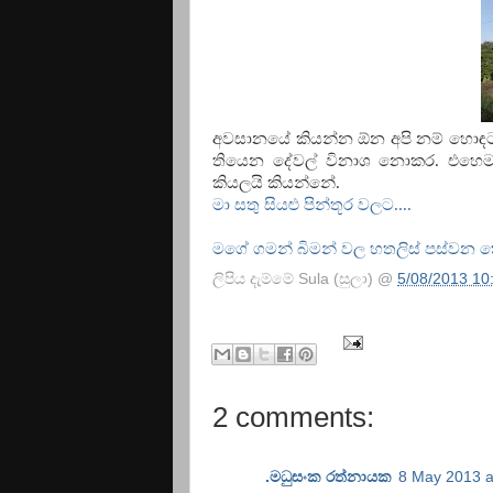
අවසානයේ කියන්න ඕන අපි නම් හොඳට 
තියෙන දේවල් විනාශ නොකර. එහෙම
කියලයි කියන්නේ.
මා සතු සියළු පින්තූර වලට....
මගේ ගමන් බිමන් වල හතලිස් පස්වන 
ලිපිය දැම්මේ
Sula (සුලා)
@
5/08/2013 10
2 comments:
.මධුසංක රත්නායක
8 May 2013 a