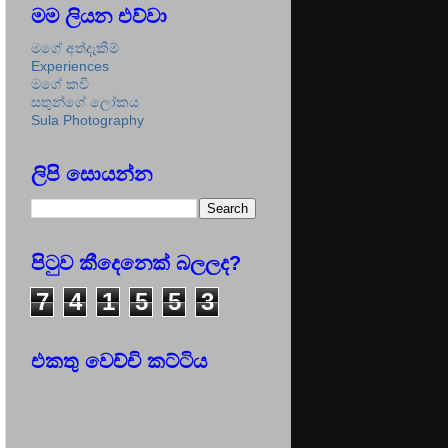
මම ලියන එව්වා
මගේ අත්දැකීම්
Experiences
මගේ කවි
සතුන්ගේ ලෝකය
Sula Photography
ලිපි සොයන්න
පිටුව කීදෙනෙක් බලලද?
7
4
1
5
5
3
එකතු වෙච්චි කට්ටිය