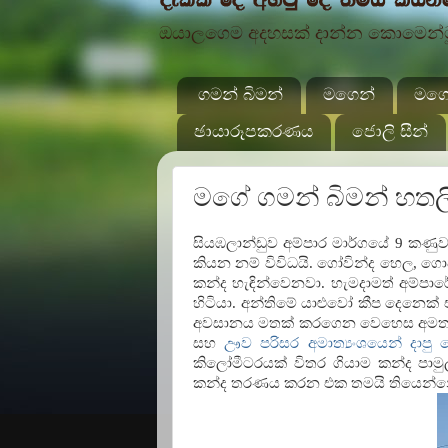
ඔයාලගෙම අදහසක් දාන්න කොමෙන්ටුව
ගමන් බිමන්
මගෙන්
මගේ
ඡායාරූපකරණය
ජොලි සීන්
මගේ ගමන් බිමන් හත
සියඹලාන්ඩුව අම්පාර මාර්ගයේ 9 කණු
කියන නම් විවිධයි. ගෝවින්ද හෙල, ගොවි
කන්ද හැඳින්වෙනවා. හැමදාමත් අම්ප
හිටියා. අන්තිමේ යාළුවෝ කීප දෙනෙක්
අවසානය මතක් කරගෙන වෙහෙස අමතක 
සහ
ඌව පරිසර අමාත්‍යංශයෙන් දාපු
කිලෝමීටරයක් විතර ගියාම කන්ද පාමුල
කන්ද තරණය කරන එක තමයි තියෙන්න