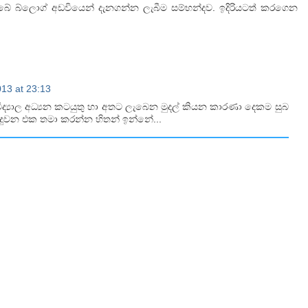
 බ්ලොග් අඩවියෙන් දැනගන්න ලැබීම සම්භන්දව. ඉදිරියටත් කරගෙන
13 at 23:13
විද්‍යාල අධ්‍යන කටයුතු හා අතට ලැබෙන මුදල් කියන කාරණා දෙකම සුබ
 දුවන එක තමා කරන්න හිතන් ඉන්නේ...