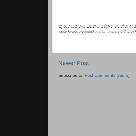
කුණුහරුප හැර ඕනෙම දේකට මෙන්න ඉඩ
තමන්ගෙම අදහසක් දාන්න කොමෙන්ටුවක් වි
Newer Post
Subscribe to:
Post Comments (Atom)