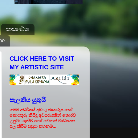
තාක්‍ෂණික
me
CLICK HERE TO VISIT
MY ARTISTIC SITE
සැලකිය යුතුයි
මෙම අඩවියේ අඩංගු ඡායාරූප හෝ
තොරතුරු කිසිඳු අවසරයකින් තොරව
උපුටා ගැනීම හෝ වෙනත් මාධ්‍යයක
පල කිරීම සපුරා තහනම්...