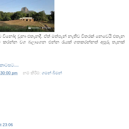
විනෝද වුනා එතැනදී. ඒත් මත්පැන් නැතිව විතරක් නෙවෙයි එතැන
 කරන්න වග බලාගෙන එන්න රැයක් ගතකරන්නත් අපූරු තැනක්
කොටසට....
:30:00 pm
නම් කිරීම්:
ගමන් බිමන්
t 23:06