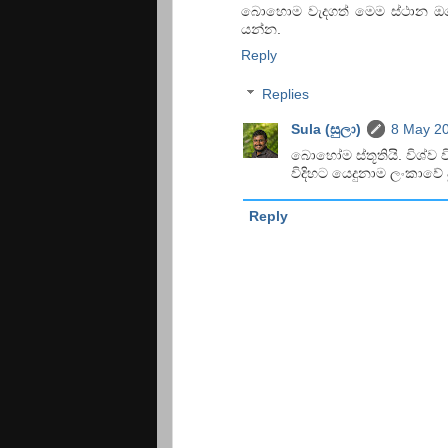
බොහොම වැදගත් මෙම ස්ථාන ඔබේ
යන්න.
Reply
Replies
Sula (සුලා)
8 May 20
බොහෝම ස්තූතියි. විශ්ව 
විදිහට යෙදුනාම ලංකාවේ
Reply