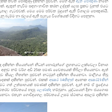
කක් තවත් පොකුණු දකින්න පුළුවන්. මෙහි ඇති
ඇත් පොකුණ
නමින්
්. ඇතුන් නෑවීම සඳහා භාවිත කරන ලද්දක් ලෙස ප්‍රකට වුනත් එයට
ාල ගැටළුවක්. මෙය මෙම පර්වත මුදුනේ ඇති විශාලම පොකුණයි.
 තැනු බැම්ම හා ජලයේ ඇති පැහැය විශේෂයක් විදිහට පෙනුනා.
අද දකින්න තියෙන්නේ නිධන් හොරුන්ගේ ග්‍රහනයට ලක්වෙලා විනාශ
ේශය අනුව නම් වර්ග අඩි 25ක පමණ චෛත්‍යයක් තිබිලා තියෙනවා. ඇත්
ුව කියල හිතන්න පුළුවන් නටඹුන් දකින්න තියෙනවා. මාලිගය තිබූ
දෙකක් දකින්න පුළුවන්. එකක්
අක්‍ෂර 14කිනුත්
අනෙක
අක්‍ෂර21කින්
ට ගත් උත්සාහයක් පමණක් දකින්න පුළුවන්. දැන් නම් ඒ ප්‍රදේශය
ට අමතරව පර්වතයේ හදපු
ලෙණක්ද
හම්බුනා. යුද්ධයෙන් දිනා ජයගොස
 තියෙනවා. එතැන ගොවිඳුහෙල පර්වතයේ උසම ස්ථානය අසලම දකින්න