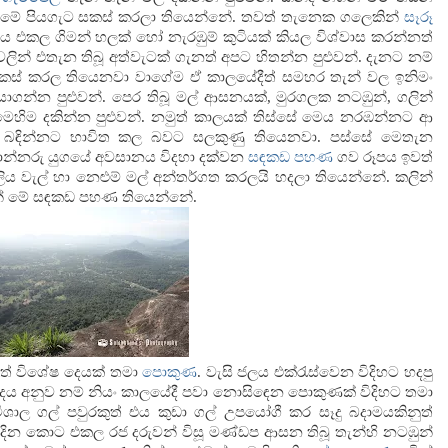
ා මේ පියගැට සකස් කරලා තියෙන්නේ. තවත් තැනෙක ගලෙකින්
සෑරූ
 එය එකල ගිමන් හලක් හෝ නැරඹුම් කුටියක් කියල විශ්වාස කරන්නත්
 වලින් එතැන තිබූ අත්වැටක් ගැනත් අපට හිතන්න පුළුවන්. දැනට නම්
ස් කරල තියෙනවා වාගේම ඒ කාලයේදීත් සමහර තැන් වල ඉනිමං
ගන්න පුළුවන්. පෙර තිබූ මල් ආසනයක්, මුරගලක නටඹුන්, ගලින්
හිම දකින්න පුළුවන්. නමුත් කාලයක් තිස්සේ මෙය නරඹන්නට ආ
ලිප් බඳින්නට භාවිත කල බවට සලකුණු තියෙනවා. පස්සේ මෙතැන
න්නරු යුගයේ අවසානය විදහා දක්වන
සඳකඩ පහණ
ගව රූපය ඉවත්
ිය වැල් හා නෙළුම් මල් අන්තර්ගත කරලයි හදලා තියෙන්නේ. කලින්
ැන් මේ සඳකඩ පහණ තියෙන්නේ.
් වි‍‍ශේෂ දෙයක් තමා
පොකුණ
. වැසි ජලය එක්රැස්වෙන විදිහට හදපු
රවාදය අනුව නම් නියං කාලයේදී පවා නොසිඳෙන පොකුණක් විදිහට තමා
ාල ගල් පවුරකුත් එය කුඩා ගල් උපයෝගී කර සෑදු බදාමයකිනුත්
විදින කොට එකල රජ දරුවන් විසූ මණ්ඩප ආසන තිබූ තැන්හි නටඹුන්