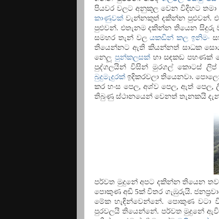
පියවර වලට අනුකූල වෙන විදිහට තම
කාණුවක්
වැන්නකුත් දකින්න පුළුවන්.
පුළුවන්. එතැනම දකින්න තියෙන සිදුරු
සමහර තැන් වල
යකඩින් කල ඉනිමං
සක
තියෙන්නට ඇති කියන්නත් සාධක සොයා
නෙලූ
පුන්කලසක්
හා සඳකඩ පහණක් මෙ
පුද්ගලයින් විසින් මුරගල් කොටස් 
බුදුමැදුරක්
ඉදිකරවලා තියෙනවා. පොලො
කර හංස පෙල, අශ්ව පෙල, ඇත් පෙල, ල
තිබුණු ස්ථානයෙන් වෙනත් තැනකයි ද
පර්වත මුදුනේ අපට දකින්න තියෙන තවත
පොකුණ අඩි 5ක් විතර ගැඹුරුයි. ජනප්‍
මේක හැඳින්වෙන්නේ. පොකුණ වටා විශ
පුරවලයි තියෙන්නේ. පර්වත මුදුනේ ඇ