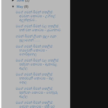
►
June
(2)
▼
May
(8)
මගේ ගමන් බිමන් හතලිස්
අටවන කොටස - උග්ගල්
අලුත්නුවර...
මගේ ගමන් බිමන් වල හතලිස්
හත් වන කොටස - යුධගනාව
ගමන් බිමන් ලියන සුලා ගැන
සුලාගෙන්.......
මගේ ගමන් බිමන් හතලිස්
හයවෙනි කොටස -
ගොවිඳුහෙල
මගේ ගමන් බිමන් වල හතලිස්
පස්වන කොටස - ඇතාමළ
ඇල්ල
මගේ ගමන් බිමන් හතලිස්
හතරවැනි කොටස - ඕල
දොල
මගේ ගමන් බිමන් හතලිස්
තුන්වන කොටස - බෝඹුරු
ඇල්ල
මගේ ගමන් බිමන් හතලිස්
දෙවන කොටස - ස්ත්‍රී පුර