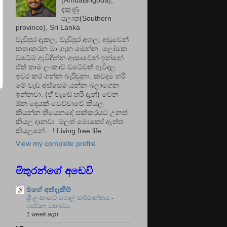
(Ambalangoda),
දකුණු
පලාත(Southern
province), Sri Lanka
වැඩිපුර දැකල, වැඩිපුර අහල, අඩුවෙන්
කතාකරන මා ගැන මෙන්න. ලෝකෙ
වටේම ඇවිදින්න ආසාවෙන් ඉන්නේ.
ඒත් තාම ලංකාව වටේවත් ඇවිදල
ඉවර කර ගන්න බැරිවුනා. කවදම හරි
මේ වැඩ අස්සෙම යන්න බලාගෙන
ඉන්නවා. (ඒ් වැඩේ හරි දැන්) වෙන
ඕන දෙයක් වෙච්චාවේ කියල
කියන්න තියෙනදේ සක්කරයට උනත්
කියල දානවා. මලත් මොකෝ ඇත්ත
කියලනේ....! Living free life....
View my complete profile
මිතුරන්ගේ අඩෙවි
මගේ අත්දැකීම්
ශ්‍රී ලංකාවේ පොල් කර්මාන්තය -
පස්වන කොටස
1 week ago