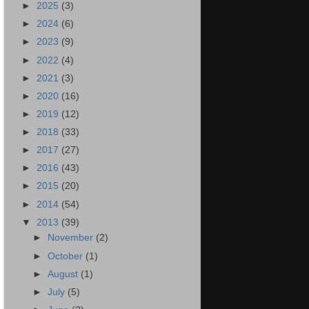
►
2025
(3)
►
2024
(6)
►
2023
(9)
►
2022
(4)
►
2021
(3)
►
2020
(16)
►
2019
(12)
►
2018
(33)
►
2017
(27)
►
2016
(43)
►
2015
(20)
►
2014
(54)
▼
2013
(39)
►
November
(2)
►
October
(1)
►
August
(1)
►
July
(5)