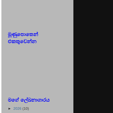
මූණුපොතෙන්
එකතුවෙන්න
මගේ ලේඛනාගාරය
►
2026
(10)