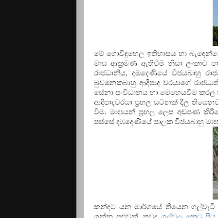
මේ ගොවිඳුහෙල ඉතිහාසය හා බැඳෙන
මාඝ ආක්‍රමණ ඇතිවීම නිසා ලංකාව
රාජධානිය, දඹදෙණියේ විජයබාහු රා
බුවනෙකබාහු ආදිපාද වරයාගේ රාජධානි
සේනා සංවිධානය හා මෙහෙයවීම කරල ත
ආදිපාදවරයා ප්‍රභල සටනක් දීල තිය
වීම. මාඝයන් ප්‍රභල ලෙස අඩපණ කිරී
පස්සේ දඹදෙණියේ පාලක විජයබාහු ම
කන්දට යන මාර්ගයේ තියෙන ගල්වැටි 
ගන්න පුළුවන්. තවද
ගල්වල කෙටු පි