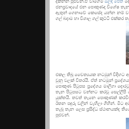
දකින්න පුළුවන්.ඒ වාගේම
ඔලිඳ පෙත්
දෙ
ජනප්‍රවාදයේ එන පොකුණද විශේෂ තැනක
ඇතුන් ගෙනාවේ කෙසේද යන්න නම් වැශ
ගල් බදාම හා විශාල ගල් කුට්ටි එක්කර
එකල තිබූ චෛත්‍යයක නටඹුන් විදිහට 
වුනු වලක් විතරයි. ඒත් නටමුන් ප්‍රද
පොකුණ පිටුපස ප්‍රදේශය මාලිගා දොරට
තැන පිටුපසට වන්නට කරවූ සෙල්ලිපි 
යුක්තයි. තවත් තැනෙ පොකුණක් කරවීම
ඊතන පඳුරු වලින් වැහිලා ගිහින්. මී
තැබූ තැන ලෙස ප්‍රසිද්ධ ස්ථානයක්ද
පුළුවන්.