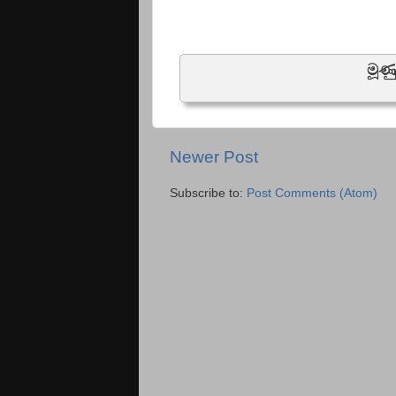
මූණ
Newer Post
Subscribe to:
Post Comments (Atom)