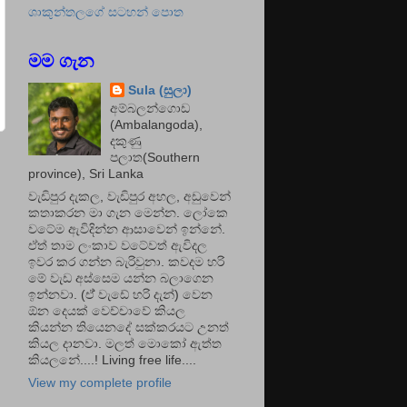
ශාකුන්තලගේ සටහන් පොත
මම ගැන
Sula (සුලා)
අම්බලන්ගොඩ
(Ambalangoda),
දකුණු
පලාත(Southern
province), Sri Lanka
වැඩිපුර දැකල, වැඩිපුර අහල, අඩුවෙන්
කතාකරන මා ගැන මෙන්න. ලෝකෙ
වටේම ඇවිදින්න ආසාවෙන් ඉන්නේ.
ඒත් තාම ලංකාව වටේවත් ඇවිදල
ඉවර කර ගන්න බැරිවුනා. කවදම හරි
මේ වැඩ අස්සෙම යන්න බලාගෙන
ඉන්නවා. (ඒ් වැඩේ හරි දැන්) වෙන
ඕන දෙයක් වෙච්චාවේ කියල
කියන්න තියෙනදේ සක්කරයට උනත්
කියල දානවා. මලත් මොකෝ ඇත්ත
කියලනේ....! Living free life....
View my complete profile