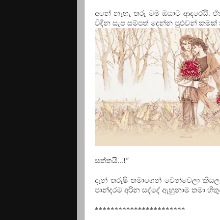
අනේ නැහැ තරූ මම ඔයාට ආදරෙයි. ඒත
විඳින සැප සම්පත් දෙන්න පුළුවන් කමක්
සත්තයි...!
”
දැන් තරුෂි තමාගෙන් වෙන්වෙලා කියල
පාන්දරම අරින සද්දේ ඇහුනාම තමා හිත
***********************