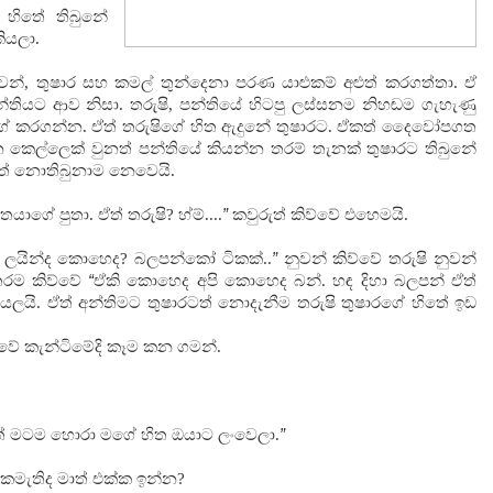
 හිතේ තිබුනේ
ියලා.
වන්, තුෂාර සහ කමල් තුන්දෙනා පරණ යාළුකම් අළුත් කරගත්තා. ඒ
තියට ආව නිසා. තරුෂි, පන්තියේ හිටපු ලස්සනම නිහඬම ගැහැණු
මන්ගේ කරගන්න. ඒත් තරුෂිගේ හිත ඇදුනේ තුෂාරට. ඒකත් දෛවෝපගත
 කෙල්ලෙක් වුනත් පන්තියේ කියන්න තරම් තැනක් තුෂාරට තිබුනේ
නත් නොතිබුනාම නෙවෙයි.
ගේ පුතා. ඒත් තරුෂි? හ්ම්....
”
කවුරුත් කිව්වේ එහෙමයි.
ට ලයින්ද කොහෙද? බලපන්කෝ ටිකක්..
”
නුවන් කිව්වේ තරුෂි නුවන්
ිතරම කිව්වේ
“
ඒකි කොහෙද අපි කොහෙද බන්. හඳ දිහා බලපන් ඒත්
යලයි. ඒත් අන්තිමට තුෂාරටත් නොදැනීම තරුෂි තුෂාරගේ හිතේ ඉඩ
්වේ කැන්ටිමේදි කෑම කන ගමන්.
ත් මටම හොරා මගේ හිත ඔයාට ලංවෙලා.
”
අකමැතිද මාත් එක්ක ඉන්න?