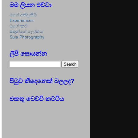
මම ලියන එව්වා
මගේ අත්දැකීම්
Experiences
මගේ කවි
සතුන්ගේ ලෝකය
Sula Photography
ලිපි සොයන්න
පිටුව කීදෙනෙක් බලලද?
එකතු වෙච්චි කට්ටිය