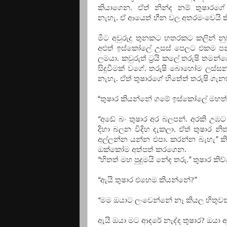
කියාගෙන. ඒත් නින්ද නම් තුෂාරගේ
නැහැ. ඒ ආයෙත් හීන වල අතරමංවෙයි ක
මීට අවුරුදු තුනකට හතරකට කලින් නු
අළුත් ඉස්කෝලේ උසස් පෙලට එකම පන්
ලමයා. කවුරුත් ට්‍රයි කලේ තරුෂි ත
සිදුවීමක් වගේ. තරුෂි බොහෝම ලස්සන
නැහැ. ඒත් තුෂාරගේ හිතේත් තරුෂි ගැ
“
තු
ෂාර කියන්නේ ගමේ ඉස්කෝලේ මහත්තයා
“
අඩේ බං තුෂාර අර බලපන්. අරකි උඹ
දිහා බලන විදිහ දැකලා. ඒත් තුෂාර න
අල්ලන්න යන්න එපා. කරන්න බැහැ
”
කි
ඔක්කෝම අත්පත් කරගෙන.
“
හිතත් මහ පුදුමයි නේද තරු.
”
තුෂාර කිව
“
ඇයි තුෂාර එහෙම කියන්නේ?
”
“
මම ඔයාට ලංවෙන්නේ නෑ කියල හිතුව
ඇයි ඔයා මට ආදරේ නැද්ද තුෂාර? ඔයා 