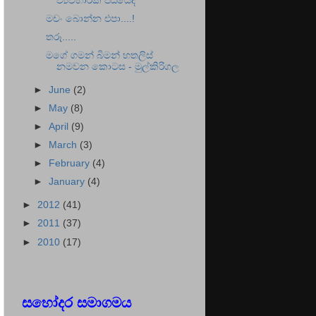
ව්‍යවහාරික පීඨයේදී
මචං බොන්න එපා....!
තරූ.....
මගේ ගමන් බිමන් හතලිස්
නමවන කොටස - මුල්කිරිගල
►
June
(2)
►
May
(8)
►
April
(9)
►
March
(3)
►
February
(4)
►
January
(4)
►
2012
(41)
►
2011
(37)
►
2010
(17)
සහෝදර සමාගමය