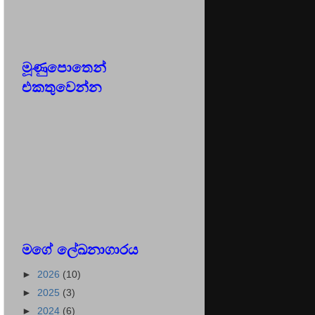
මූණුපොතෙන්
එකතුවෙන්න
මගේ ලේඛනාගාරය
►
2026
(10)
►
2025
(3)
►
2024
(6)