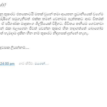
ද්ද?
රුනු තුෂාරට එතකොටයි මතක් වුනේ තමා ආයතන ප්‍රධානියෙක් වගේම
තරුෂිගේ සමුගැනීමත් එක්ක තමන් වෙනමම පැත්තකට ආව විතරක්
 ඒ පරිගණක මෘදුකාංග ශිල්පියෙක් විදිහට. ජීවිතය තනියම ගෙවනවා
න් රැක බලාගෙන ජීවත් වෙන්න තුෂාර හිත හදාගත්තේ බොහෝම
ුනත් හැමදාම දකින හීන නම් තුෂාරට නිදහසක් දුන්නේ නැහැ.
සක ලියන්නම්....
:24:00 pm
නම් කිරීම්:
මගෙන්....