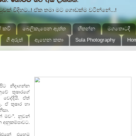
ක් විදිහට..! ඒක තමා මට ගොඩක්ම වටින්නේ...!
 කවි
බෙලිකැපෙන ඇත්ත
හිතන්න
මගතොටදී
ගී අරුත්
ඇහෙන කතා
Sula Photography
Ho
පිට නිදාගන්න
හුවේ තුෂාරගේ
වෙද්දියි. ඒත්
. ඒ තුෂාර හා
නිසා.
න් මචං
”
. නුවන්
ුන අනුකම්පාවට.
ළුනේ එහෙම