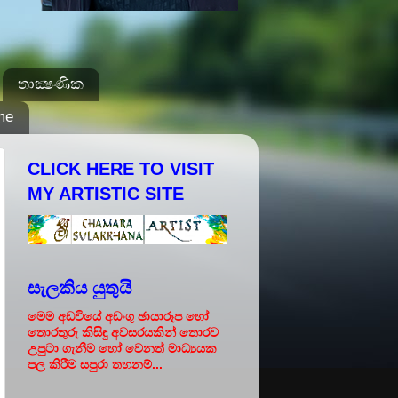
තාක්‍ෂණික
me
CLICK HERE TO VISIT
MY ARTISTIC SITE
සැලකිය යුතුයි
මෙම අඩවියේ අඩංගු ඡායාරූප හෝ
තොරතුරු කිසිඳු අවසරයකින් තොරව
උපුටා ගැනීම හෝ වෙනත් මාධ්‍යයක
පල කිරීම සපුරා තහනම්...