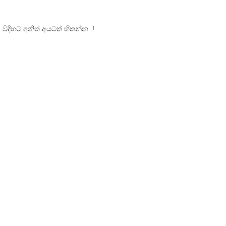
!
දිහට අනිත් අයටත් හිතන්න..!