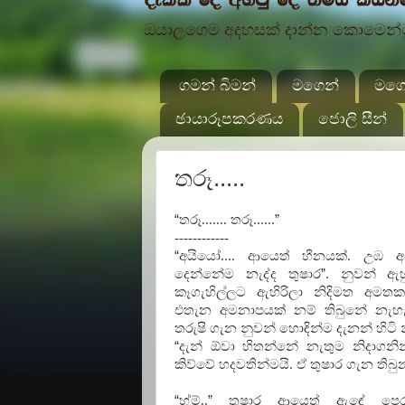
ඔයාලගෙම අදහසක් දාන්න කොමෙන්ටුව
ගමන් බිමන්
මගෙන්
මගේ
ඡායාරූපකරණය
ජොලි සීන්
තරූ.....
“
තරූ....... තරූ......
”
------------
“
අයියෝ.... ආයෙත් හීනයක්. උඹ අ
දෙන්නේම නැද්ද තුෂාර
”
. නුවන් ඇ
කෑගැහිල්ලට ඇහිරිලා නිදිමත අමතක 
එතැන අමනාපයක් නම් තිබුනේ නැහැ
තරුෂි ගැන නුවන් හොඳින්ම දැනන් හිටි 
“
දැන් ඕවා හිතන්නේ නැතුම නිදාගනි
කිව්වේ හදවතින්මයි. ඒ තුෂාර ගැන තිබ
“
හ්ම්..
”
තුෂාර ආයෙත් ඇඳේ පෙර