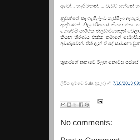
අඩෝ... නැගිටපාන්..... වැඩට යන්නේ නැ
නුවන්ගේ කෑ ගැහිල්ලට ගැස්සිලා ඇහැ
ආදර්ශමත් නිලධාරියෙක් කියන එක. 
නෙවෙයි සාර්ථක නිලධාරියෙකුත් වෙලා.
කියන තීරණය එක්ක තමාගේ දෙමාපිය
අමාරුවෙන්. ඒත් දැන් ඒ දේ සාමාන්‍ය ව
තුෂාරගේ කතාවේ ඊලඟ කොටස පස්සේ දව
ලිපිය දැම්මේ
Sula (සුලා)
@
7/10/2013 09
No comments: