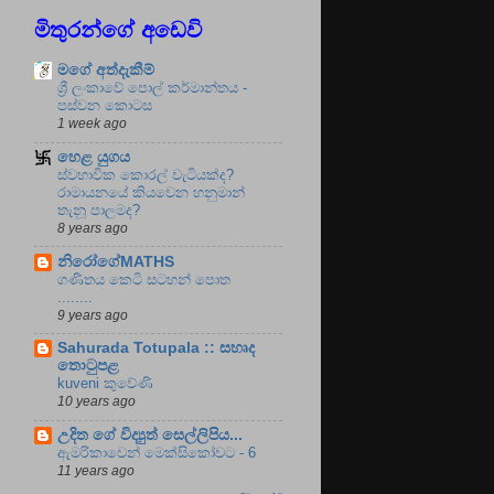
මිතුරන්ගේ අඩෙවි
මගේ අත්දැකීම්
ශ්‍රී ලංකාවේ පොල් කර්මාන්තය -
පස්වන කොටස
1 week ago
හෙළ යුගය
ස්වභාවික කොරල් වැටියක්ද?
රාමායනයේ කියවෙන හනුමාන්
තැනූ පාලමද?
8 years ago
නිරෝගේMATHS
ගණිතය කෙටි සටහන් පොත
........
9 years ago
Sahurada Totupala :: සහෘද
තොටුපළ
kuveni කුවේණි
10 years ago
උදිත ගේ විද්‍යුත් සෙල්ලිපිය...
ඇමරිකාවෙන් මෙක්සිකෝවට - 6
11 years ago