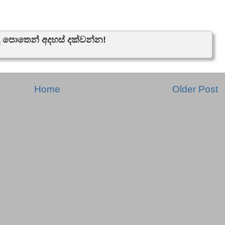
ු පොතෙන් අදහස් දක්වන්න!
Home
Older Post