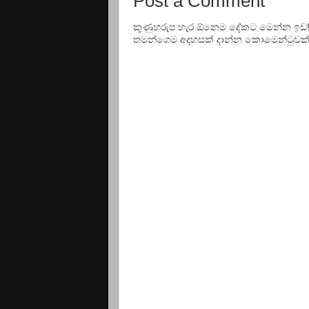
Post a Comment
කුණුහරුප හැර ඕනෙම දේකට මෙන්න ඉඩ
තමන්ගෙම අදහසක් දාන්න කොමෙන්ටුවක් වි