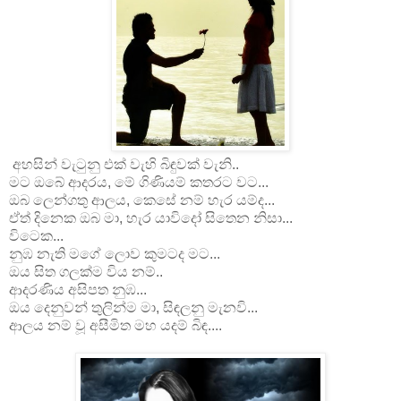
අහසින් වැටුනු එක් වැහි බිඳුවක් වැනි..
මට ඔබේ ආදරය, මේ ගිණියම් කතරට වට...
ඔබ ලෙන්ගතු ආලය, කෙසේ නම් හැර යම්ද...
ඒත් දිනෙක ඔබ මා, හැර යාවිදෝ සිතෙන නිසා...
විටෙක...
නුඹ නැති මගේ ලොව කුමටද මට...
ඔය සිත ගලක්ම විය නම්..
ආදරණිය අසිපත නුඹ...
ඔය දෙනුවන් තුලින්ම මා, සිඳලනු මැනවි...
ආලය නම් වූ අසීමිත මහ යදම් බිඳ....