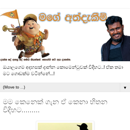
ඔයාලගෙම අදහසක් දාන්න කොමෙන්ටුවක් විදිහට..! ඒක තමා
මට ගොඩක්ම වටින්නේ...!
▼
මම කෙනෙක් ගැන ඒ කෙනා හිතන
විදිහට.........