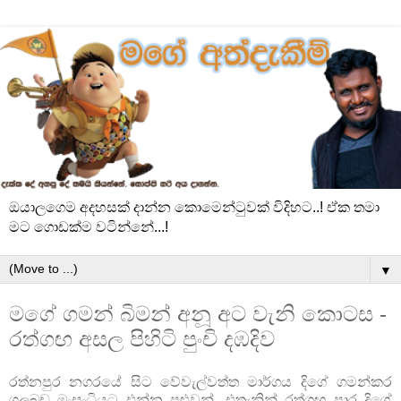
ඔයාලගෙම අදහසක් දාන්න කොමෙන්ටුවක් විදිහට..! ඒක තමා
මට ගොඩක්ම වටින්නේ...!
▼
ම‍ගේ ගමන් බිමන් අනූ අට වැනි කොටස -
රත්ගඟ අසල පිහිටි පුංචි දඹදිව
රත්නපුර නගරයේ සිට වේවැල්වත්ත මාර්ගය දිගේ ගමන්කර
ගලබඩ මංසංධියට එන්න පුළුවන්. එතැනින් රත්ගඟ පාර දිගේ