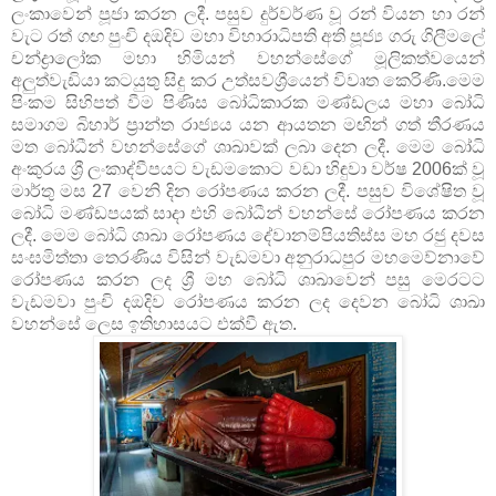
ලංකාවෙන් පූජා කරන ලදී. පසුව දුර්වර්ණ වූ රන් වියන හා රන්
වැට රත් ගඟ පුංචි දඔදිව මහා විහාරාධිපති අති පූජ්‍ය ගරු ගිලීමලේ
චන්ද්‍රාලෝක මහා හිමියන් වහන්සේගේ මූලිකත්වයෙන්
අලුත්වැඩියා කටයුතු සිදු කර උත්සවශ්‍රීයෙන් විවෘත කෙරිණි.මෙම
පිංකම සිහිපත් වීම පිණිස බෝධිකාරක මණ්ඩලය මහා බෝධි
සමාගම බිහාර් ප්‍රාන්ත රාජ්‍යය යන ආයතන මඟින් ගත් තීරණය
මත බෝධීන් වහන්සේගේ ශාඛාවක් ලබා දෙන ලදී. මෙම බෝධි
අංකුරය ශ්‍රී ලංකාද්වීපයට වැඩමකොට වඩා හිඳුවා වර්ෂ 2006ක් වූ
මාර්තු මස 27 වෙනි දින රෝපණය කරන ලදී. පසුව විශේෂිත වූ
බෝධි මණ්ඩපයක් සාදා එහි බෝධීන් වහන්සේ රෝපණය කරන
ලදී. මෙම බෝධි ශාඛා රෝපණය දේවානම්පියතිස්ස මහ රජු දවස
සංඝමිත්තා තෙරණිය විසින් වැඩමවා අනුරාධපුර මහමෙව්නාවේ
රෝපණය කරන ලද ශ්‍රී මහ බෝධි ශාඛාවෙන් පසු මෙරටට
වැඩමවා පුංචි දඔදිව රෝපණය කරන ලද දෙවන බෝධි ශාඛා
වහන්සේ ලෙස ඉතිහාසයට එක්වී ඇත.