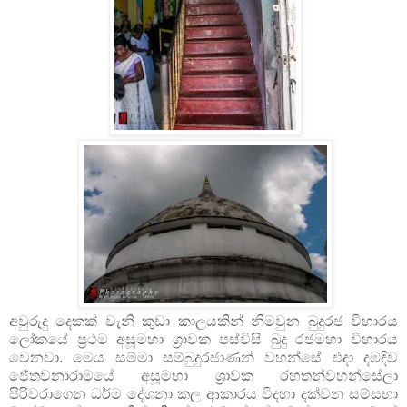
අවුරුදු දෙකක් වැනි කුඩා කාලයකින් නිමවුන බුදුරජ විහාරය
ලෝකයේ ප්‍රථම අසූමහා ශ්‍රාවක පස්විසි බුදු රජමහා විහාරය
වෙනවා. මෙය සම්මා සම්බුදුරජාණන් වහන්සේ එදා දඹදිව
ජේතවනාරාමයේ අසූමහා ශ්‍රාවක රහතන්වහන්සේලා
පිරිවරාගෙන ධර්ම දේශනා කල ආකාරය විදහා දක්වන සම්සභා