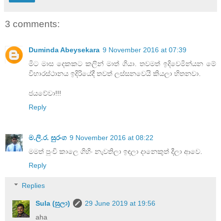
3 comments:
Duminda Abeysekara
9 November 2016 at 07:39
මිට මාස දෙකකට කලින් මාත් ගියා. තවමත් ඉදිවෙමින්යන මේ
විහාරස්ථානය ඉදිරියේදී තවත් ලස්සනවෙයි කියලා හිතනවා.
ජයවේවා!!!
Reply
ම.ලි.ර. සුරංග
9 November 2016 at 08:22
මමත් පුංචි කාලෙ ගිහිං නැවතිලා ඉඳලා දානෙකුත් දීලා ආවෙ.
Reply
Replies
Sula (සුලා)
29 June 2019 at 19:56
aha