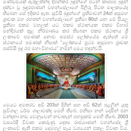
මණ්ඩපයක් ඇතුලතින්ද දීපන්කර බුදුන්ගේ පටන් කාශ්‍යප බුදුන්
දක්වා වූ බුදුරජාණන් වහන්සේලාගේ පිලිරූ පිටත මාලකයේද
තිබෙන සේ ඉදිකර ඇත. සූවිසි බුදුන්ගේ ප්‍රතිමාවන් 24ක් අසූමහ
ශ්‍රාවක මහ රහතන් වහන්සේලාගේ ප්‍රතිමා 80ක් යන මේ සියලු
ප්‍රතිමා එකම වහලක් යට එකම ස්ථානයක එකම විහාර
මන්දිරයක් තුළ නිර්මාණය කර තිබෙන එකම ස්ථානය ශ්‍රී
ලංකාවේ පමණක් නොව සමස්ථ ලෝකයේම ඇත්තේ මේ
ස්ථානයේ පමණක් නිසාත් "ලෝකයේ ප්‍රථම අසූමහා ශ්‍රාවක
පස්විසි බුදු රජ මහා විහාරය" නමින් මෙය හඳුන්වයි.
මෙයට අමතරව අඩි 203ක් දිගින් සහ අඩි 62ක් පළලින් යුතු
සුවිශාල ධර්ම ශාලාවක්ද මෙහි තිබේ. එනිසා නන් දෙසින් එන
වන්දනා නඩ වෙනුවෙන් නවාතැන් පහසුකම් මෙහි තිබේ. 2003
වසරේදී විවෘත කෙරුණු දෙත්‍ය රාජයාණන් වහන්සේද ශ්‍රී
ලංකාවේ ඇති එකම දෙමහල් සෑය වශයෙන් එකල විවෘත විය.