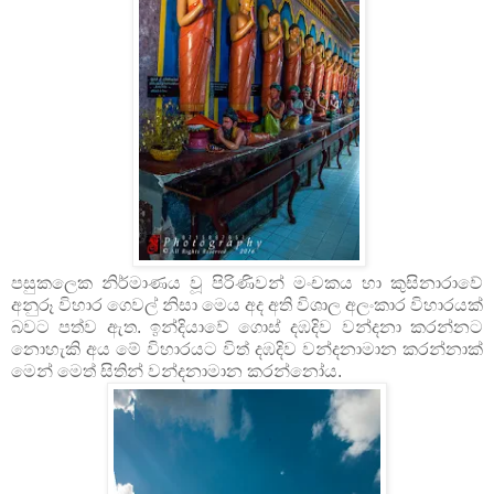
පසුකලෙක නිර්මාණය වූ පිරිණිවන් මංචකය හා කුසිනාරාවේ
අනුරූ විහාර ගෙවල් නිසා මෙය අද අති විශාල අලංකාර විහාරයක්
බවට පත්ව ඇත. ඉන්දියාවේ ගොස් දඹදිව වන්දනා කරන්නට
නොහැකි අය මේ විහාරයට විත් දඹදිව වන්දනාමාන කරන්නාක්
මෙන් මෙත් සිතින් වන්දනාමාන කරන්නෝය.