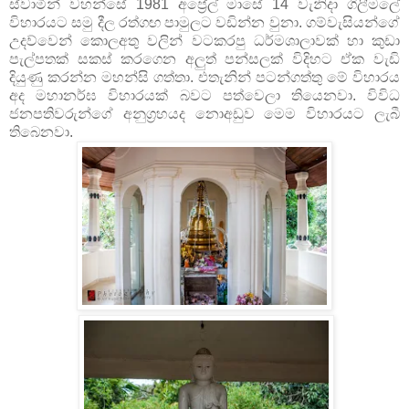
ස්වාමීන් වහන්සේ 1981 අප්‍රේල් මාසේ 14 වැනිදා ගිලීමලේ
විහාරයට සමු දීල රත්ගඟ පාමුලට වඩින්න වුනා. ගම්වැසියන්ගේ
උදව්වෙන් කොලඅතු වලින් වටකරපු ධර්මශාලාවක් හා කුඩා
පැල්පතක් සකස් කරගෙන අලුත් පන්සලක් විදිහට ඒක වැඩි
දියුණු කරන්න මහන්සි ගත්තා. එතැනින් පටන්ගත්තු මේ විහාරය
අද මහානර්ඝ විහාරයක් බවට පත්වෙලා තියෙනවා. විවිධ
ජනපතිවරුන්ගේ අනුග්‍රහයද නොඅඩුව මෙම විහාරයට ලැබී
තිබෙනවා.