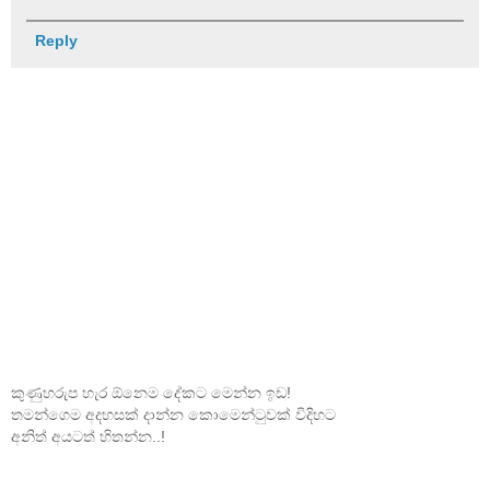
Reply
කුණුහරුප හැර ඕනෙම දේකට මෙන්න ඉඩ!
තමන්ගෙම අදහසක් දාන්න කොමෙන්ටුවක් විදිහට
අනිත් අයටත් හිතන්න..!