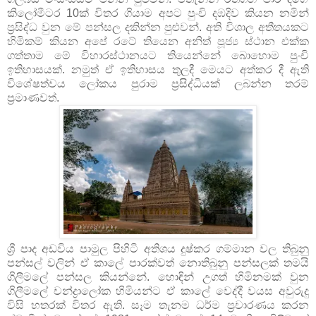
කිලෝමීටර 10ක් විතර ගියාම අපට පුංචි දඹදිව කියන නමින්
ප්‍රසිද්ධ වුන මේ පන්සල දකින්න පුළුවන්. අති විශාල අතීතයකට
හිමිකම් කියන අපේ රටේ තියෙන අනිත් පූජ්‍ය ස්ථාන එක්ක
ගත්තාම මේ විහාරස්ථානයට තියෙන්නේ බොහොම පුංචි
ඉතිහාසයක්. නමුත් ඒ ඉතිහාසය තුලදී මෙයට අත්කර දී ඇති
විශේෂත්වය ලෝකය පුරාම ප්‍රසිද්ධියක් ලබන්න තරම්
ප්‍රමාණවත්.
ශ්‍රී පාද අඩවිය පාමුල පිහිටි අතිශය දුෂ්කර ගම්මාන වල තිබුනු
පන්සල් වලින් ඒ කාලේ පාරක්වත් නොතිබුනු පන්සලක් තමයි
ගිලීමලේ පන්සල කියන්නේ. හොඳින් උගත් හිමිනමක් වුන
ගිලීමලේ චන්ද්‍රාලෝක හිමියන්ට ඒ කාලේ වෙද්දී වයස අවුරුදු
විසි හතරක් විතර ඇති. සෑම තැනම ධර්ම ප්‍රචාරණය කරන