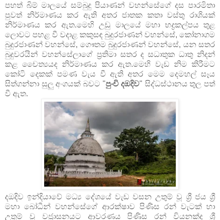
පහත් බිම් මාලයේ සම්බුදු පියාණන් වහන්සේගේ දස පාරමිතා
පුවත් නිර්මාණය කර ඇති අතර ජාතක කතා වස්තු රාශියක්
නිර්මාණය කර ඇත.මෙහි උඩු මාලයේ මහා භද්‍රකල්පය තුළ
ලොවට පහළ වී වදාළ කකුසඳ බුදුරජාණන් වහන්සේ, කෝනාගම
බුදුරජාණන් වහන්සේ, ගෞතම බුදුරජාණන් වහන්සේ, යන සතර
බුදුවරයින් වහන්සේලාගේ ප්‍රතිමා සතර ද සධාතුක ධාතු නිදන්
කළ චෛත්‍යයද නිර්මාණය කර ඇත.මෙහි වැඩ නිම කිරීමට
කෝටි දෙකක් පමණ වැය වී ඇති අතර මෙම දෙමහල් සෑය
සිත්ගන්නා සුලු අංගයක් බවට "
පුංචි දඔදිව
" සිද්ධස්ථානය තුල පත්
වී ඇත.
දඔදිව ඉන්දියාවේ මධ්‍ය දේශයේ වැඩ වසන උතුම් වූ ශ්‍රී ජය ශ්‍රී
මහා බෝධීන් වහන්සේගේ ආරක්ෂාව පිණිස රන් වැටක් හා
උතුම් වූ වජ්‍රාසනයට ආවරණය පිණිස රන් වියනක්ද ශ්‍රී