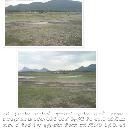
මේ ලියන්න යන්නේ අම්පාරෙ ඉන්න මගේ යාලුවො
තුන්දෙන්නෙක් එක්ක මමයි මගේ මල්ලියි ගිය පොඩි සවාරියක්
ගැන. ඒ ගියේ මාළු අල්ලන්න හිතාන නවගිරියාව වැවට. මේ