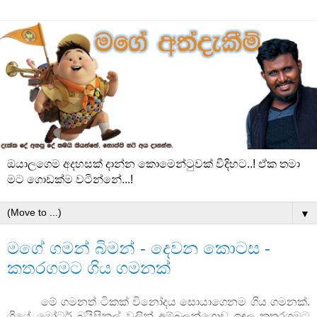
ඔයාලගෙම අදහසක් දාන්න කොමෙන්ටුවක් විදිහට..! ඒක තමා
මට ගොඩක්ම වටින්නේ...!
▼
මගේ ගමන් බිමන් - දෙවන කොටස -
කතරගමට ගිය ගමනක්
මේ ගමනත් ටිකක් විනෝදය සොයාගෙනම ගිය ගමනක්.
ගියේ මෝටර් බයිසිකල් වලින් අම්බලන්ගොඩ ඉඳල කතරගමට