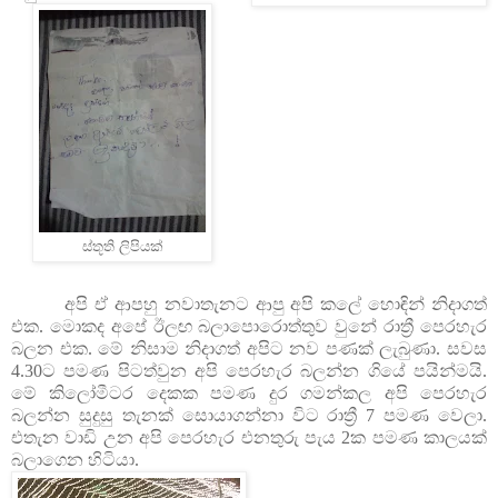
ස්තූති ලිපියක්
අපි ඒ ආපහු නවාතැනට ආපු අපි කලේ හොඳින් නිදාගත්
එක. මොකද අපේ ඊලඟ බලාපොරොත්තුව වුනේ රාත්‍රී පෙරහැර
බලන එක. මේ නිසාම නිදාගත් අපිට නව පණක් ලැබුණා. සවස
4.30ට පමණ පිටත්වුන අපි පෙරහැර බලන්න ගියේ පයින්මයි.
මේ කිලෝමීටර දෙකක පමණ දුර ගමන්කල අපි පෙරහැර
බලන්න සුදුසු තැනක් සොයාගන්නා විට රාත්‍රී 7 පමණ වෙලා.
එතැන වාඩි උන අපි පෙරහැර එනතුරු පැය 2ක පමණ කාලයක්
බලාගෙන හිටියා.