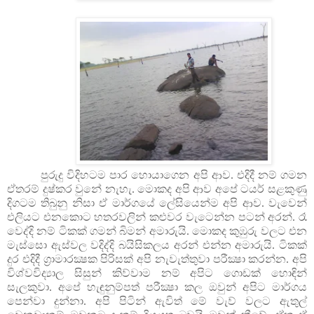
පුරුදු විදිහටම පාර හොයාගෙන අපි ආව. එදිදී නම් ගමන
ඒතරම් දුෂ්කර වුනේ නැහැ. මොකද අපි ආව අපේ ටයර් සළකුණු
දිගටම තිබුනු නිසා ඒ මාර්ගයේ ලේසියෙන්ම අපි ආව. වැවෙන්
එලියට එනකොට හතරවලින් කළුවර වැටෙන්න පටන් අරන්. රෑ
වෙද්දි නම් ටිකක් ගමන් බිමන් අමාරුයි. මොකද කුඹුරු වලට එන
මැස්සො ඇස්වල වදිද්දි බයිසිකලය අරන් එන්න අමාරුයි. ටිකක්
දුර එදිදී ග්‍රාමාරක්‍ෂක පිරිසක් අපි නැවැත්තුවා පරීක්‍ෂා කරන්න. අපි
විශ්වවිද්‍යාල සිසුන් කිව්වාම නම් අපිට ගොඩක් හොඳින්
සැලකුවා. අපේ හැඳුනුම්පත් පරීක්‍ෂා කල ඔවුන් අපිට මාර්ගය
පෙන්වා දුන්නා. අපි පිටින් ඇවිත් මේ වැව් වලට ඇතුල්