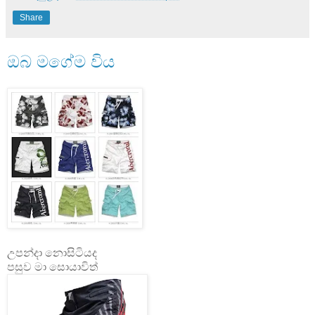
Share
ඔබ මගේම විය
උපන්දා නොසිටියද
පසුව මා සොයාවිත්