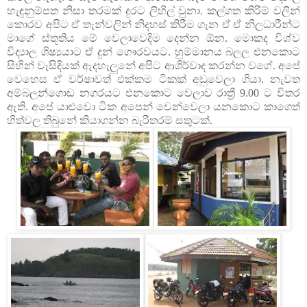
හැඳුනුම්පත නිසා තරමක් දුරට ලිහිල් වුනා. කල්ගත කිරීම් වලින්
කොරව අපිට ඒ තැන්වලින් නිදහස් කිරීම ගැන ඒ ඒ නිලධාරීන්ට
මාගේ ස්තූතිය මේ වෙලාවෙදිම දෙන්න ඕන. මොකද විශ්ව
විද්‍යාල ශිෂ්‍යයාට ඒ දුන් ගෞරවයට. හුම්මානය බලල එනකොට
සිහින් වැසිදියක් ඇදහැලුනේ අපිට ආශිර්වාද කරන්න වගේ. අපේ
වෙහෙස ඒ වර්ෂාවත් එක්කම ටිකක් අඩුවෙලා ගියා. නැවත
අම්බලන්ගොඩ නගරයට එනකොට වෙලාව රාත්‍රී 9.00 ට විතර
ඇති. අපේ යාළුවො ටික අපෙන් වෙන්වෙලා යනකොට කාගෙත්
හිත්වල තිබුනේ කියාගන්න බැරිතරම් සතුටක්.