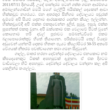
2011/07/11 දිනයේදී. උදේ පාන්දරම පටන් ගත්ත ගමන ආරම්භය
අම්බලන්ගොඩින් මමයි මගේ මල්ලියි බයිස්කල් දෙකෙන් ආවා
හික්කඩුව නගරයට. එන අතරතුර සීනිගම දේවාලයට පඬුරක්
දැම්මේ අපි සියළු දෙනාම ආරක්‍ෂාකර දෙන්න කියල ඉල්ලන්න.
හික්කඩුවේදී අපි එක්ක එකතුවෙන්න දුලිප්, සුමුදු, ඉසුරු එක්ක
සුසන්තත් එකතු වුනා. අපි ඔක්කොම එක වෙලාවේ පිටත් වුනේ
කොහොම හරි දවල් පූජාවට සම්බන්ධවීමේ එකම
බලාපොරොත්තුව හිතේ තියාගෙන. පරිස්සමටයි තෙල් වියදම
අඩුවෙන් යන්නයි දෙකම හිතාන පැයට කිලෝමීටර 50-55 අතරේ
වේගයක් නිතරම පවත්වාගෙන තමා ගමන සිදුවුනේ.
ගාල්ල, මාතර හරහා දෙව්න්දර දේවාලයට එනකොට නම්
කීපදෙනෙකුට ටිකක් අපහසුවක් දැනුනා. ඒ එක දිගටම
වාඩිවෙලා හිටි අපහසුව. දෙව්න්දර දේවාලය වන්දනා කල අපි
කෙලින්ම තංගල්ලට.