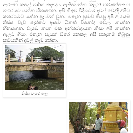
ආරම්භ කලේ මාර්ග තදබදය ඇතිවෙන්න කලින් හම්බන්තොට
නගරයට යන්න හිතාගෙන. අපි හිතුව විදිහටම දවල් වෙද්දී අපිට
කතරගමට යන්න පුලුවන් වුනා. එතැන පූජාව තියපු අපි ආයෙම
තිස්ස වැව පැත්තට ආවේ ටිකක් විනෝද වෙලා නාන්න
හිතාගෙන. වැවේ නාන එක අන්තරාදායක නිසා අපි නාන්න
ඇලට ගියා. එතැන පැයක් විතර ගතකල අපි එතැනම තිබුණු
කඩයකින් දවල් කෑම ගත්තා.
තිස්ස වැවේ ඇල