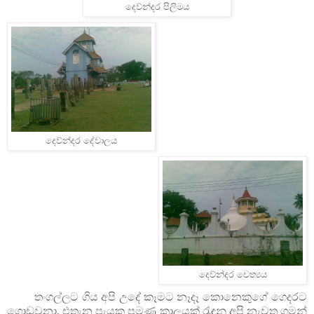
දෙව්න්දර පිලිමය
දෙව්න්දර දේවාලය
දෙව්න්දර චෙත්‍යය
තංගල්ලට ගිය අපි උදේ කෑමට නෑදෑ කොනෙකුගේ ගෙදරට
ගොඩවුනා. එතැන පැයක පමණ කාලයක් රැඳුනු අපි නැවත ගමන්