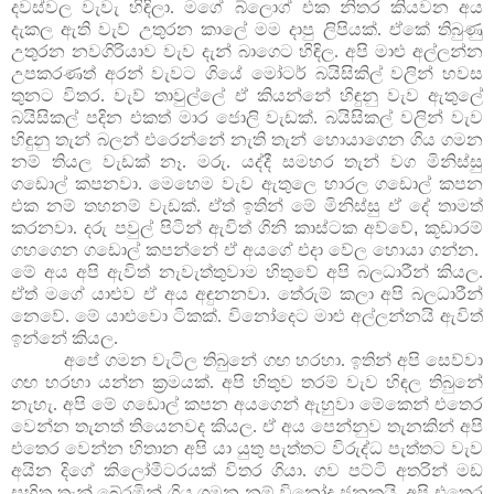
දවස්වල වැවැ හිඳිලා. මගේ බ්ලොග් එක නිතර කියවන අය
දැකල ඇති වැව් උතුරන කාලේ මම දාපු ලිපියක්. ඒකේ තිබුණු
උතුරන නවගිරියාව වැව දැන් බාගෙට හිඳිල. අපි මාළු අල්ලන්න
උපකරණත් අරන් වැවට ගියේ මෝටර් බයිසිකිල් වලින් හවස
තුනට විතර. වැව් තාවුල්ලේ ඒ කියන්නේ හිඳුනු වැව ඇතුලේ
බයිසිකල් පදින එකත් මාර ජොලි වැඩක්. බයිසිකල් වලින් වැව
හිඳුනු තැන් බලන් එරෙන්නේ නැති තැන් හොයාගෙන ගිය ගමන
නම් තියල වැඩක් නෑ. මරු. යද්දී සමහර තැන් වග මිනිස්සු
ගඩොල් කපනවා. මෙහෙම වැව ඇතුලෙ හාරල ගඩොල් කපන
එක නම් තහනම් වැඩක්. ඒත් ඉතින් මේ මිනිස්සු ඒ දේ තාමත්
කරනවා. දරු පවුල් පිටින් ඇවිත් ගිනි කාස්ටක අව්වේ
,
කූඩාරම්
ගහගෙන ගඩොල් කපන්නේ ඒ අයගේ එදා වේල හොයා ගන්න.
මේ අය අපි ඇවිත් නැවැත්තුවාම හිතුවේ අපි බලධාරීන් කියල.
ඒත් මගේ යාළුව ඒ අය අඳුනනවා. තේරුම් කලා අපි බලධාරීන්
නෙවේ. මේ යාළුවො ටිකක්. විනෝදෙට මාළු අල්ලන්නයි ඇවිත්
ඉන්නේ කියල.
අපේ ගමන වැටිල තිබුනේ ගඟ හරහා. ඉතින් අපි සෙව්වා
ගඟ හරහා යන්න ක්‍රමයක්. අපි හිතුව තරම් වැව හිඳල තිබුනේ
නැහැ. අපි මේ ගඩොල් කපන අයගෙන් ඇහුවා මේකෙන් එතෙර
වෙන්න තැනත් තියෙනවද කියල. ඒ අය පෙන්නුව තැනකින් අපි
එතෙර වෙන්න හිතාන අපි යා යුතු පැත්තට විරුද්ධ පැත්තට වැව
අයින දිගේ කිලෝමීටරයක් විතර ගියා. ගව පට්ටි අතරින් මඩ
සහිත තැන් බේරමින් ගිය ගමන නම් විනෝද ජනකයි. අපි එතෙර