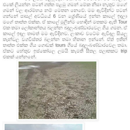
එකේ ලියන්න පටන් ගත්ත පළමු ගමන් මේක නිසා නැතුව මගේ
ගමන් වල ආරම්භය නම් මෙතන නෙවේ. මම ඇවිදින්ට පටන්
ගන්නේ පාසල් අවධියේ
6
වන ශ්‍රේණියේ ඉන්න කාලේ ඉඳලා
මගේ තාත්ත එක්ක. ඒ කාලේ මුලින්ම හොඳින් මතකම ඇති
Tour
එක තමා ලෝකාන්තය බලන්න බදුලු-බණ්ඩාරවෙල ගිය ගමන. ඒ
කාලේ ඉඳල තාමත් මම ඇවිදිනව. ලංකාව වටේම ඇවිදල සියලු
තැන්වල වගවිස්තර බලන්න තමා හිතාන ඉන්නේ. ඒත් ඉතින්
තාත්ත එක්ක ගිය ගොඩක්
tours
ගියේ බදුලු-බණ්ඩාරවෙල තමා.
ඒකට හේතුව ඉස්කෝලෙ ලමයි කැමති සීතල පලාතකට
trip
එකක් යන්නනේ.