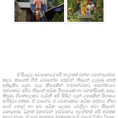
ඒ සියල්ල අවසානයේ අපි නැවතත් එන්න ගමන් ආරම්භ
කලා. කාගෙත් හිත් බොහෝම සතුටින් තිබුනේ ලැබුණු අළුත්
අත්දැකීම ගැන. පැය කීපයකින් හම්බන්තොට ආසන්නයට
එනකොට අපිට තිබුනේ අධික පිපාසයක් හා මහන්සියක්. අසල
තිබුණු ගිමන්හලකට පැමිනි අපි සිසිල් පැන් පොදකින් පිපාසය
සංසිදුවා ගත්තා. ඒ වාගේම ඒ වෙනකොට අධික රස්නය නිසා
අපේ තොල් හා සම අධික ලෙසම වේලිලා තමා තිබුනේ.
කොහොම වුනත් එනගමන් හුම්මානය බලන්නත් අපි අමතක
කලේ නැහැ. ඒ සෑම තැනකම ආරක්‍ෂක බැමි මාගේ විශ්ව විද්‍යාල