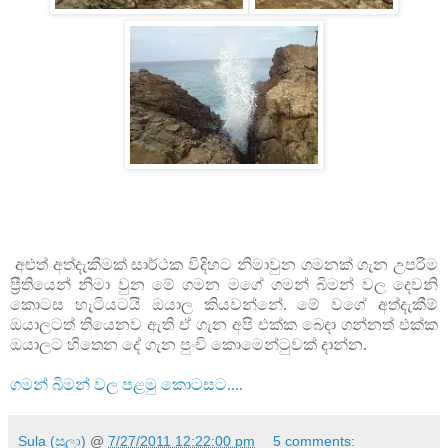
අළුත් අත්දැකීමක් සාර්ථක විදිහට නිමාවුන ගමනක් ගැන උපරිම
ප්‍රීතියෙන් නිමා වුන මේ ගමන මගේ ගමන් බිමන් වල දෙවනි
කොටස හැටියටයි ඔයාල කියවන්නේ. මේ වගේ අත්දැකීම්
ඔයාලටත් තියෙනව ඇති ඒ ගැන අපි එක්ක බෙදා ගන්නත් එක්ක
ඔයාලට හිතෙන දේ ගැන පුංචි කොමෙන්ටුවක් දාන්න.
ගමන් බිමන් වල පළමු කොටසට....
Sula (සුලා)
@
7/27/2011 12:22:00 pm
5 comments: