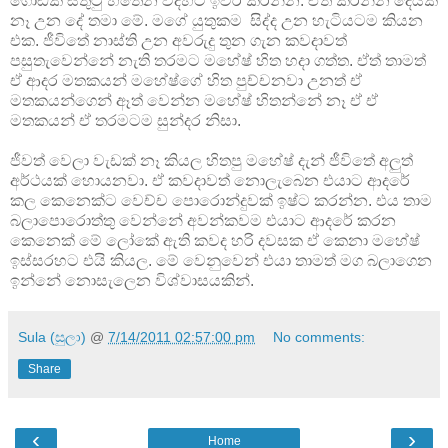
ගොඩක් සතුටු හිතෙන විදිහට ඉවර කරන්න. ඒත් කරන්න දෙයක්
නෑ උන දේ තමා මේ. මගේ යුතුකම සිද්ද උන හැටියටම කියන
එක. ජීවිතේ නාස්ති උන අවරුදු තුන ගැන කවදාවත්
පසුතැවෙන්නේ නැති
තරමට මහේෂ් හිත හදා ගත්ත. ඒත් තාමත්
ඒ ආදර මතකයන් මහේෂ්ගේ හිත පුච්චනවා උනත් ඒ
මතකයන්ගෙන් ඈත් වෙන්න මහේෂ් හිතන්නේ නෑ ඒ ඒ
මතකයන් ඒ තරමටම සුන්දර නිසා.
ජීවත් වෙලා වැඩක් නෑ කියල හිතපු මහේෂ් දැන් ජීවිතේ අලුත්
අර්ථයක් හොයනවා. ඒ කවදාවත් නොලැබෙන එයාට ආදරේ
කල කෙනෙක්ට වෙච්ච පොරොන්දුවක් ඉෂ්ට කරන්න. එය තාම
බලාපොරොත්තු වෙන්නේ අවන්කවම එයාට ආදරේ කරන
කෙනෙක් මේ ලෝකේ ඇති කවද හරි දවසක ඒ කෙනා මහේෂ්
ඉස්සරහට එයි කියල. මේ වෙනුවෙන් එයා තාමත් මග බලාගෙන
ඉන්නේ නොසැලෙන විශ්වාසයකින්.
Sula (සුලා)
@
7/14/2011 02:57:00 pm
No comments:
Share
‹
›
Home