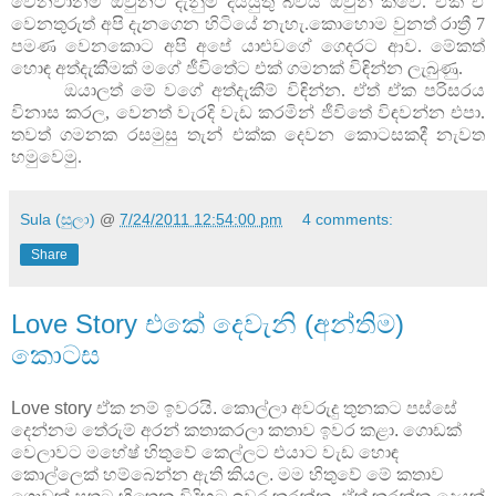
වෙනවානම් ඔවුනට දැනුම් දියයුතු බවයි ඔවුන් කීවේ. ඒක ඒ
වෙනතුරුත් අපි දැනගෙන හිටියේ නැහැ.කොහොම වුනත් රාත්‍රී 7
පමණ වෙනකොට අපි අපේ යාළුවගේ ගෙදරට ආව. මේකත්
හොඳ අත්දැකීමක් මගේ ජීවිතේට එක් ගමනක් විඳින්න ලැබුණු.
ඔයාලත් මේ වගේ අත්දැකීම් විඳින්න. ඒත් ඒක පරිසරය
විනාස කරල, වෙනත් වැරදි වැඩ කරමින් ජීවිතේ විඳවන්න එපා.
තවත් ගමනක රසමුසු තැන් එක්ක දෙවන කොටසකදී නැවත
හමුවෙමු.
Sula (සුලා)
@
7/24/2011 12:54:00 pm
4 comments:
Share
Love Story එකේ දෙවැනි (අන්තිම)
කොටස
Love story ඒක නම් ඉවරයි. කොල්ලා අවරුදු තුනකට පස්සේ
දෙන්නම තේරුම් අරන් කතාකරලා
කතාව ඉවර කළා. ගොඩක්
වෙලාවට මහේෂ් හිතුවේ කෙල්ලට එයාට වැඩ හොඳ
කොල්ලෙක් හම්බෙන්න ඇති කියල. මම හිතුවේ මේ කතාව