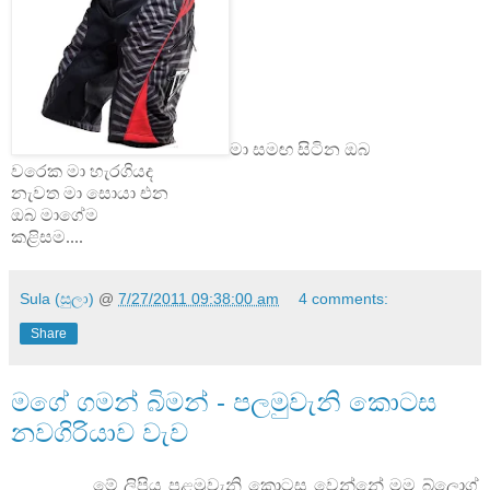
මා සමඟ සිටින ඔබ
වරෙක මා හැරගියද
නැවත මා සොයා එන
ඔබ මාගේම
කළිසම....
Sula (සුලා)
@
7/27/2011 09:38:00 am
4 comments:
Share
මගේ ගමන් බිමන් - පලමුවැනි කොටස
නවගිරියාව වැව
මේ ලිපිය පළමුවැනි කොටස වෙන්නේ මම බ්ලොග්