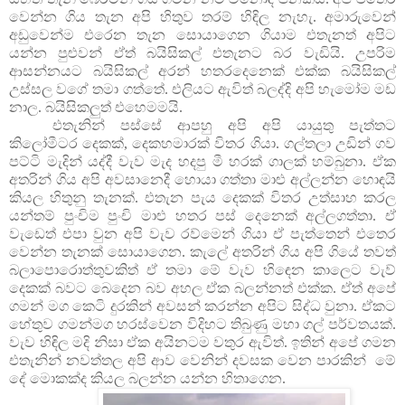
වෙන්න ගිය තැන අපි හිතුව තරම් හිඳිල නැහැ. අමාරුවෙන්
අඩුවෙන්ම එරෙන තැන සොයාගෙන ගියාම එතැනත් අපිට
යන්න පුළුවන් ඒත් බයිසිකල් එතැනට බර වැඩියි. උපරිම
ආසන්නයට බයිසිකල් අරන් හතරදෙනෙක් එක්ක බයිසිකල්
උස්සල වගේ තමා ගත්තේ. එලියට ඇවිත් බලද්දි අපි හැමෝම මඩ
නාල. බයිසිකලුත් එහෙමමයි.
එතැනින් පස්සේ ආපහු අපි අපි යායුතු පැත්තට
කිලෝමීටර දෙකක්, දෙකහමාරක් විතර ගියා. ගල්තලා උඩින් ගව
පට්ටි මැදින් යද්දී වැව මැද හදපු මී හරක් ගාලක් හම්බුනා. ඒක
අතරින් ගිය අපි අවසානෙදී හොයා ගත්තා මාළු අල්ලන්න හොඳයි
කියල හිතුනු තැනක්. එතැන පැය දෙකක් විතර උත්සාහ කරල
යන්තම් පුංචිම පුංචි මාළු හතර පස් දෙනෙක් අල්ලගත්තා. ඒ
වැඩෙත් එපා වුන අපි වැව රව්මෙන් ගියා ඒ පැත්තෙන් එතෙර
වෙන්න තැනක් සොයාගෙන. කැලේ අතරින් ගිය අපි ගියේ තවත්
බලාපොරොත්තුවකිත් ඒ තමා මේ වැව හිඳෙන කාලෙට වැව්
දෙකක් බවට බෙදෙන බව අහල ඒක බලන්නත් එක්ක. ඒත් අපේ
ගමන් මග කෙටි දුරකින් අවසන් කරන්න අපිට සිද්ධ වුනා. ඒකට
හේතුව ගමන්මග හරස්වෙන විදිහට තිබුණු මහා ගල් පර්වතයක්.
වැව හිඳිල මදි නිසා ඒක අයිනටම වතුර ඇවිත්. ඉතින් අපේ ගමන
එතැනින් නවත්තල අපි ආව වෙනින් දවසක වෙන පාරකින් මේ
දේ මොකක්ද කියල බලන්න යන්න හිතාගෙන.