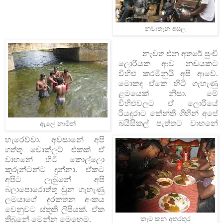
නවාතැන අසල
නැවත එන අතරේ පුංචි
ලොරියක ආව නඩයකට
විහිළු කරමිනුයි අපි ආවේ.
මොකද ඒකෙ හිටි ගැහැණු
ළමයෙක් නිසා. මේ
විහිළුවලට ඒ ලොරියේ
රියදුරාට කේන්ති ගිහින් අපේ
බයිසිකල් පැත්තට වාහනේ
ඇලේ නාමින්
හැරෙව්වා. අවසානේ අපි
ගත්තු චොක්ලට් එකක් ඒ
වාහනේ හිටි කොල්ලො
කුරුන්ටන්ට දුන්නා. ඒකට
අපිට ලැබුනේ අපි
බලාපොරොත්තු වුන ගැහැණු
ලමයාගේ දුරකතන අංකය
වෙනුවට ස්තූති ලිපියක්. ඒක
තිබුනේ මෙන්න මෙහෙම.
කෑම කන අතරතුර