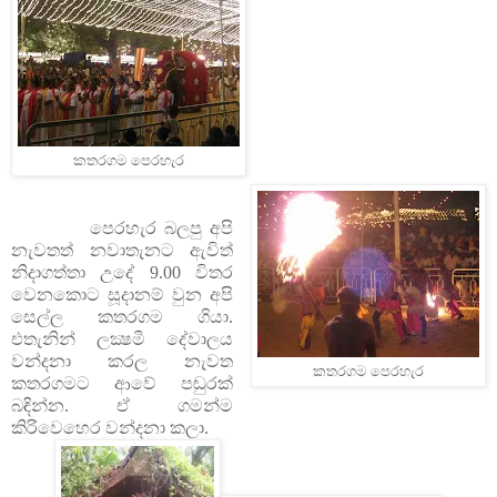
කතරගම පෙරහැර
පෙරහැර බලපු අපි
නැවතත් නවාතැනට ඇවිත්
නිදාගත්තා උදේ 9.00 විතර
වෙනකොට සූදානම් වුන අපි
සෙල්ල කතරගම ගියා.
එතැනින් ලක්‍ෂමී දේවාලය
වන්දනා කරල නැවත
කතරගම පෙරහැර
කතරගමට ආවේ පඬුරක්
බඳින්න. ඒ ගමන්ම
කිරිවෙහෙර වන්දනා කලා.