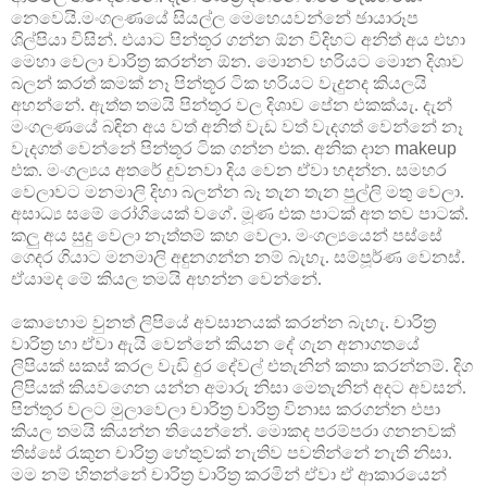
නෙවෙයි.මංගලණයේ සියල්ල මෙහෙයවන්නේ ඡායාරූප
ශිල්පියා විසින්. එයාට පින්තූර ගන්න ඕන විදිහට අනිත් අය එහා
මෙහා වෙලා චාරිත්‍ර කරන්න ඕන. මොනව හරියට මොන දිශාව
බලන් කරත් කමක් නෑ පින්තූර ටික හරියට වැදුනද කියලයි
අහන්නේ. ඇත්ත තමයි පින්තූර වල දිශාව පේන එකක්යැ. දැන්
මංගලණයේ බඳින අය වත් අනිත් වැඩ වත් වැදගත් වෙන්නේ නෑ
වැදගත් වෙන්නේ පින්තූර ටික ගන්න එක. අනික දාන
makeup
එක. මංගල්‍යය අතරේ දුවනවා ‍දිය වෙන ඒවා හදන්න. සමහර
වෙලාවට මනමාලි දිහා බලන්න බෑ තැන තැන පුල්ලි මතු වෙලා.
අසාධ්‍ය සමේ රෝගියෙක් වගේ. මූණ එක පාටක් අත තව පාටක්.
කලු අය සුදු වෙලා නැත්තම් කහ වෙලා. මංගල්‍යයෙන් පස්සේ
ගෙදර ගියාට මනමාලි අඳුනගන්න නම් බැහැ. සම්පූර්ණ වෙනස්.
ඒයා‍මද මේ කියල තමයි අහන්න වෙන්නේ.
කොහොම වුනත් ලිපියේ අවසානයක් කරන්න බැහැ. චාරිත්‍ර
වාරිත්‍ර හා ඒවා ඇයි වෙන්නේ කියන දේ ගැන අනාගතයේ
ලිපියක් සකස් කරල වැඩි දුර දේවල් එතැනින් කතා කරන්නම්. දිග
ලිපියක් කියවගෙන යන්න අමාරු නිසා මෙතැනින් අදට අවසන්.
පින්තූර වලට මුලාවෙලා චාරිත්‍ර වාරිත්‍ර විනාස කරගන්න එපා
කියල තමයි කියන්න තියෙන්නේ. මොකද පරම්පරා ගනනවක්
තිස්සේ රැකුන චාරිත්‍ර හේතුවක් නැතිව පවතින්නේ නැති නිසා.
මම නම් හිතන්නේ චාරිත්‍ර වාරිත්‍ර කරමින් ඒවා ඒ ආකාරයෙන්