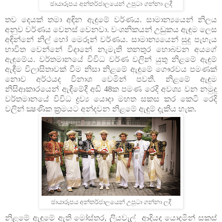
ඡායාරූපය අන්තර්ජාලයෙන් උපුටා ගන්නා ලදී
තව දෙයක් තමා අඳින ඇඳුමේ වර්ණය. සාමාන්‍යයෙන් නිලය
අනුව වර්ණය වෙනස් වෙනවා. වංශනිකයන් උඩුකය ඇඳුම ලෙස
අඳින්නේ නිල් හෝ මෙරූන් වර්ණය. සාමාන්‍යයෙන් සුදු පැහැය
භාවිත වෙන්නේ විදානේ නැමැති තනතුර හොබවන අයගේ
ඇඳුමේය. වර්තමානයේ විවිධ වර්ණ වලින් යුතු නිළමේ ඇඳුම්
ඇඳීම විලාසිතාවක් වීම නිසා ‍නිළමේ ඇඳුමේ ගෞරවය පමණක්
නොව අර්ථයද විනාශ වෙමින් පවතී. නිළමේ ඇඳුම
නිසිආකාරයෙන් ඇඳීමේදී අඩි 48ක පමණ රෙදි අවශ්‍ය වන නමුදු
වර්තමානයේ විවිධ ද්‍රව්‍ය යොදා මහත සකස කර කෙටි රෙදි
වලින් ක්‍ෂණික ක්‍රමයට අන්දවන නිළමේ ඇඳුම් දැකිය හැක.
ඡායාරූපය අන්තර්ජාලයෙන් උපුටා ගන්නා ලදී
නිළමේ ඇඳුමේ ඇති ‍මෝස්තර, ලියවැල් ආදියද යොදමින් සකස්