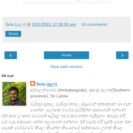
Sula (සුලා)
@
2/01/2015 12:39:00 am
14 comments:
Share
‹
›
Home
View web version
මම ගැන
Sula (සුලා)
අම්බලන්ගොඩ (Ambalangoda), දකුණු පලාත(Southern
province), Sri Lanka
වැඩිපුර දැකල, වැඩිපුර අහල, අඩුවෙන් කතාකරන මා ගැන
මෙන්න. ලෝකෙ වටේම ඇවිදින්න ආසාවෙන් ඉන්නේ.
ඒත් තාම ලංකාව වටේවත් ඇවිදල ඉවර කර ගන්න බැරිවුනා. කවදම හරි
මේ වැඩ අස්සෙම යන්න බලාගෙන ඉන්නවා. (ඒ් වැඩේ හරි දැන්) වෙන ඕන
දෙයක් වෙච්චාවේ කියල කියන්න තියෙනදේ සක්කරයට උනත් කියල