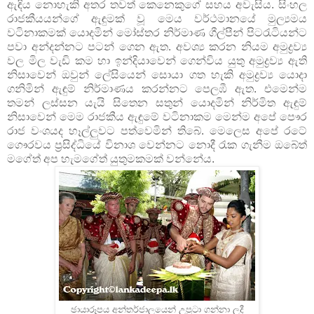
ඇඳිය නොහැකි අතර තවත් කෙනෙකුගේ සහය අවැසිය. සිංහල
රාජකීයයන්ගේ ඇඳුමක් වූ මෙය වර්ථමානයේ මුල්‍යමය
වටිනාකමක් යොදමින් මෝස්තර නිර්මාණ ගීල්පීන් පිටරැටියන්ට
පවා අන්දන්නට පටන් ගෙන ඇත. අවශ්‍ය කරන නියම අමුද්‍රව්‍ය‍
වල මිල වැඩි කම හා ඉන්දියාවෙන් ගෙන්විය යුතු අමුද්‍රව්‍ය ඇති
නිසාවෙන් ඔවුන් ලේසියෙන් සොයා ගත හැකි අමුද්‍රව්‍ය යොදා
ගනිමින් ඇඳුම් නිර්මාණය කරන්නට පෙලඹී ඇත. එමෙන්ම
තමන් ලස්සන යැයි සිතෙන සතුන් යොදමින් නිර්මිත ඇඳුම්
නිසාවෙන් මෙම රාජකීය ඇඳුමේ වටිනාකම මෙන්ම අපේ පෞර
රාජ වංශයද හෑල්ලුවට පත්වෙමින් තිබේ. මෙලෙස අපේ රටේ
ගෞරවය ප්‍රසිද්ධියේ විනාශ වෙන්නට නොදී රැක ගැනීම ඔබේත්
මගේත් අප හැමගේත් යුතුමකමක් වන්නේය.
ඡායාරූපය අන්තර්ජාලයෙන් උපුටා ගන්නා ලදී