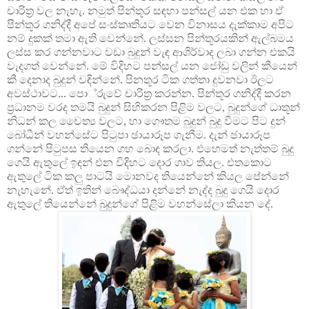
චාරිත්‍ර වල නැහැ. නමුත් පින්තූර සඳහා පන්සල් යන එක හා ඒ
පින්තූර ගනිද්දී අපේ සංස්කෘතියට වෙන විනාසය දැක්කාම අපිට
නම් දුකක් තමා ඇති වෙන්නේ. ලස්සන පින්තූරයකින් ඇල්බමය
ලස්ස කර ගන්නවාට වඩා බුදුන් වැඳ ආශිර්වාද ලබා ගන්න එකයි
වැදගත් වෙන්නේ. මේ විදිහට පන්සල් යන ජෝඩු වලින් කීයෙන්
කී දෙනාද බුදුන් වඳින්නේ. පිනතූර ටික ගත්තා දුවනවා ඊලට
අවස්ථාවට... පො‍්රුවේ චාරිත්‍ර කරන්න. පින්තූර ගනිද්දී කරන
ප්‍රධානම වරද තමයි බුදුන් සිහිකරන පිළිම වලට, බුදුන්ගේ ධාතූන්
නිධන් කල චෛත්‍ය වලට, හා ගෞතම බුදුන් බුදු වීමට පිට දුන්
බෝධීන් වහන්සේට පිටුපා ඡායාරූප ගැනීම. දැන් ඡායාරූප
ගන්නේ පිටුපස තියෙන ගහ බොඳ කරලා. එහෙමත් නැත්තම් බුදු
ගෙයි ඇතුලේ ඉඳන් එන විදිහට දොර ගාව තියල. එතකොට
ඇතුලේ ටික කලු පාටයි මොනවද තියෙන්නේ කියල පේන්නේ
නැහැනේ. ඒත් ඉතින් බෞද්ධයා දන්නේ නැද්ද බුදු ගෙයි දොර
ඇතුලේ තියෙන්නේ බුදුන්ගේ පිළිම වහන්සේලා කියන දේ.