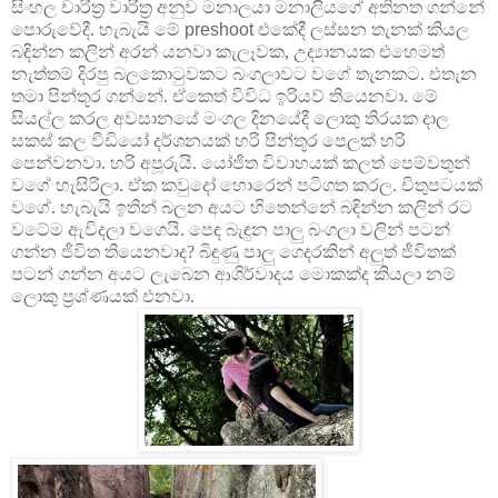
සිංහල චාරිත්‍ර වාරිත්‍ර අනුව මනාලයා මනාලියගේ අතිනත ගන්නේ
පොරුවේදී. හැබැයි මේ
preshoot
එකේදී ලස්සන තැනක් කියල
බඳින්න කලින් අරන් යනවා කැලෑවක, උද්‍යානයක එහෙමත්
නැත්තම් දිරපු බලකොටුවකට බංගලාවට වගේ තැනකට. එතැන
තමා පින්තූර ගන්නේ. ඒකෙත් විවිධ ඉරියව් තියෙනවා. මේ
සියල්ල කරල අවසාන‍යේ මංගල දිනයේදී ලොකු තිරයක දාල
සකස් කල වීඩියෝ දර්ශනයක් හරි පින්තූර පෙලක් හරි
පෙන්වනවා. හරි අපූරුයි. යෝජිත විවාහයක් කලත් පෙම්වතුන්
වගේ හැසිරිලා. ඒක කවු‍දෝ හොරෙන් පටිගත කරල. චිතුපටයක්
වගේ. හැබැයි ඉතින් බලන අයට හිතෙන්නේ බඳින්න කලින් රට
වටේම ඇවිදලා වගෙයි. පෙඳ බැඳුන පාලු බංගලා වලින් පටන්
ගන්න ජීවිත තියෙනවාද? බිඳුණු පාලු ගෙදරකින් අලුත් ජීවිතක්
පටන් ගන්න අයට ලැබෙන ආශිර්වාදය මොකක්ද කියලා නම්
ලොකු ප්‍රශ්ණයක් එනවා.