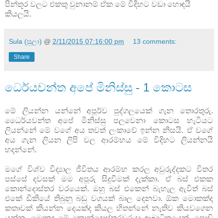
පින්තූර වලට එකතු වුනානම් ඒක මේ විදිහට වඩා‍ හොඳයි
කියලයි.
Sula (සුලා)
@
2/11/2015 07:16:00 pm
13 comments:
Share
ධෙර්යවන්ත අපේ මිනිස්සු - 1 කොටස
මේ ලියන්න යන්නේ අපූර්ව පුද්ගලයෙක් ගැන තොරතුරු.
ධෛර්යවන්ත අපේ මිනිස්සු පලවෙනා කොටස හැටියට
ලියන්නේ මේ වගේ අය තවත් ලංකාවේ ඉන්න නිසයි. ඒ වගේ
අය ගැන ලියන ලිපි වල ආරම්භය මේ විදිහට ලියන්නයි
හදන්නේ.
මගේ විශ්ව විද්‍යාල ජීවිතය ආරම්භ කරල අවුරුද්දකට විතර
පස්සේ දවසක් මම අපූරු සිදුවීමක් දැක්කා. ඒ බස් එකක
කෙ‍ාන්දොස්තර වරයෙක්. ඔහු බස් එකෙන් බැහැල ඇවිත් බස්
එකේ ඩිකියේ තිබුනු බඩු වගයක් බාල දෙනවා. ඕක මොකක්ද
කතාවක් කියන්න දෙයක්ද කියල හිතන්නේ නැතිව කියවගෙන
යන්න. මොකද මේ කොන්දොස්තරවරයා ආබාධිතයෙක්. පොඩි