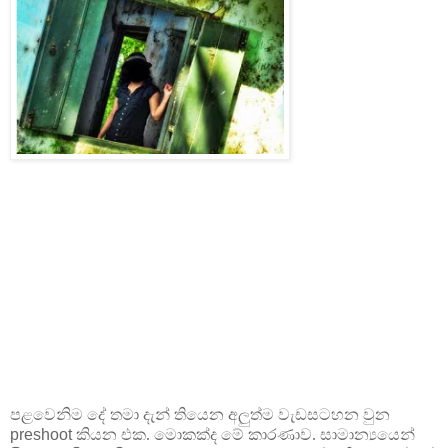
පළවෙනිම දේ තමා දැන් තියෙන අලුත්ම වැඩසටහන වුන
preshoot
කියන එක. මොකක්ද මේ කාරණාව. සාමාන්‍යයෙන්