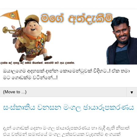
ඔයාලගෙම අදහසක් දාන්න කොමෙන්ටුවක් විදිහට..! ඒක තමා
මට ගොඩක්ම වටින්නේ...!
▼
සංස්කෘතිය වනසන මංගල ඡායාරූපකරණය
දැන් ගොඩක් දෙනා මංගල ඡායාරූපකරණය හා බැඳී ඇති නිසාත්
එය වත්මන් සමාජයේ මංගල උත්සවයක වැදගත්ම අංගයක්