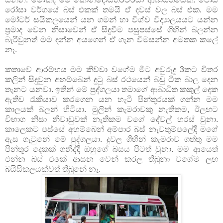
රෝසා වර්ගයේ බස් එකක් තමයි ඒ දවස් වල බස් එක. මම
මෝටර් සයිකලයෙන් යන ගමන් හා විශ්ව විද්‍යාලයයට යන්න
ප්‍රමාද වෙන නිසාවෙන් ඒ සිදුවීම පසුපස්සේ ගිහින් බලන්න
බැරිවුනත් මම දන්න අයගෙන් ඒ ගැන විමසන්න අමතක කලේ
නෑ.
කතාවේ ආරම්භය මම කිව්වා වගේම මීට අවුරුදු 3කට විතර
කලින් සිදුවුන අහම්බෙන් දුටු බස් රථයෙන් බඩු ටික බාල දෙන
තැනට යනවා. ඉතින් මේ පුද්ගලයා තමාගේ ආබාධිත කකුල් දෙක
ඇතිව රැකියාව කරගෙන යන හැටි පින්තූරයක් ගන්න මම
කාලයක් බලන් හිටියා. මුලින් කැමරාවකු නැතිකම, ඊලඟට
විභාග නිසා නිවාඩුවක් නැතිකම වගේ දේවල් හරස් වුනා.
කාලෙකට පස්සේ අහම්බෙන් අම්පාර බස් නැවතුම්පලේදී මගේ
ඇස ගැටුනේ මේ පුද්ගලයා. දුවල ගිහින් කැමරාව ගත්තු මම
පින්තූර දෙකක් ගනිද්දී ඔහුගේ බසය පිටත් වුනා. මම ආයෙත්
එන්න බස් එකේ ආසන වෙන් කරල තිබුන‍ා වගේම ලඟ
බයිසිකලයක්වත් තිබුනේ නෑ.