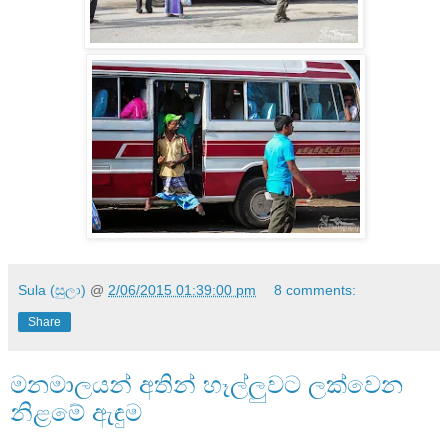
Sula (සුලා)
@
2/06/2015 01:39:00 pm
8 comments:
Share
මනමාලයන් අතින් හෑල්ලුවට ලක්වෙන
නිළමේ ඇඳුම