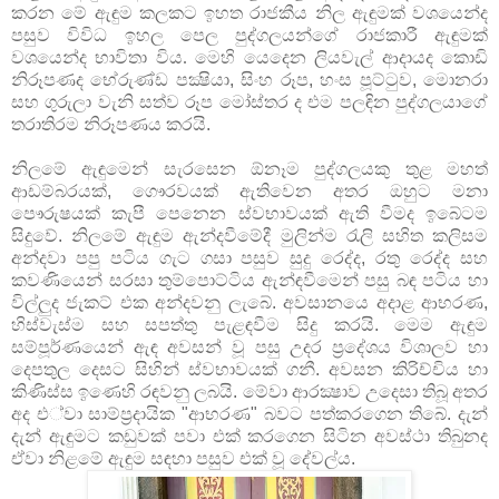
කරන මේ ඇඳුම කලකට ඉහත රාජකීය නිල ඇඳුමක් වශයෙන්ද
පසුව විවිධ ඉහල පෙල පුද්ගලයන්ගේ රාජකාරී ඇඳුමක්
වශයෙන්ද භාවිතා විය.
මෙහි යෙදෙන ලියවැල් ආදායද කොඩි
නිරූපණද භේරුණ්ඩ පක්‍ෂියා, සිංහ රූප, හංස පූට්ටුව, මොනරා
සහ ගුරුලා වැනි සත්ව රූප මෝස්තර ද එම පලඳින පුද්ගලයාගේ
තරාතිරම නිරූපණය කරයි.
නිලමේ ඇඳුමෙන් සැරසෙන ඕනෑම පුද්ගලයකු තුළ මහත්
ආඩම්බරයක්, ගෞරවයක් ඇතිවෙන අතර ඔහුට මනා
පෞරුෂයක් කැපී පෙනෙන ස්වභාවයක් ඇති වීමද ඉබේටම
සිදුවේ. නිලමේ ඇඳුම ඇන්දවීමේදී මුලින්ම රැලි සහිත කලිසම
අන්දවා පපු පටිය ගැට ගසා පසුව සුදු රෙද්ද, රතු රෙද්ද සහ
කවණියෙන් සරසා තුම්පොට්ටිය ඇන්ඳවීමෙන් පසු බඳ පටිය හා
විල්ලුද ජැකට් එක අන්දවනු ලැබේ. අවසානයෙ අදාළ ආභරණ,
හිස්වැස්ම සහ සපත්තු පැළඳවීම සිදු කරයි. මෙම ඇඳුම
සම්පූර්ණයෙන් ඇඳ අවසන් වූ පසු උදර ප‍්‍රදේශය විශාලව හා
දෙපතුල දෙසට සිහින් ස්වභාවයක් ගනී. අවසන කිරිච්චිය හා
කිණිස්ස ඉණෙහි රඳවනු ලබයි. මේවා ආරක්‍ෂාව උදෙසා තිබූ අතර
අද එ්වා සාම්ප්‍රදායික "ආභරණ" බවට පත්කරගෙන තිබේ. දැන්
දැන් ඇඳුමට කඩුවක් පවා එක් කරගෙන සිටින අවස්ථා තිබුනද
ඒවා ‍නිළමේ ඇඳු‍ම සඳහා පසුව එක් වූ දේවල්ය.