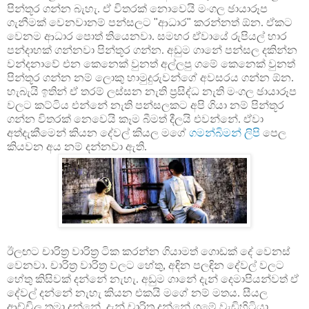
පින්තූර ගන්න බැහැ. ඒ විතරක් නොවෙයි මංගල ඡායාරූප
ගැනීමක් වෙනවානම් පන්සලට
"
ආධාර
"
කරන්නත් ඕන. ඒකට
වෙනම ආධාර පොත් තියෙනවා. සමහර ඒවායේ රුපියල් හාර
පන්දාහක් ගන්නවා පින්තූර ගන්න. අඩුම ගානේ පන්සල දකින්න
වන්දනාවේ එන කෙනෙක් වුනත් අල්ලපු ගමේ කෙනෙක් වුනත්
පින්තූර ගන්න නම් ලොකු හාමුදුරුවන්ගේ අවසරය ගන්න ඕන.
හැබැයි ඉතින් ඒ තරම් ලස්සන නැති ප්‍රසිද්ධ නැති මංගල ඡායාරූප
වලට කට්ටිය එන්නේ නැති පන්සලකට අපි ගියා නම් පින්තූර
ගන්න විතරක් නෙවෙයි කෑම බීමත් දීලයි එවන්නේ. ඒවා
අත්දැකීමෙන් කියන දේවල් කියල මගේ
ගමන්බිමන් ලිපි
පෙල
කියවන අය නම් දන්නවා ඇති.
ඊලඟට චාරිත්‍ර වාරිත්‍ර ටික කරන්න ගියාමත් ගොඩක් දේ වෙනස්
වෙනවා. චාරිත්‍ර වාරිත්‍ර වලට හේතු, අඳින පලඳින දේවල් වලට
හේතු කිසිවක් දන්නේ නැහැ. අඩුම ගානේ දැන් දෙමාපියන්වත් ඒ
දේවල් දන්නේ නැහැ කියන එකයි මගේ නම් මතය. සීයල
ආච්චිල තමා දන්නේ. දැන් චාරිත්‍ර දන්නේ ගමේ වැඩිහිටියා