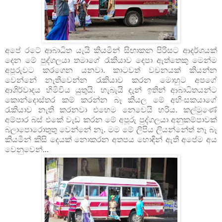
අපේ රටේ ආබාධිත යැයි කියමින් සිඟාකන පිරිසට ආදර්ශයක්
දෙන මේ පුද්ගලයා තමාගේ රැකියාව දෙපා ඇත්තෙකු මෙන්ම
අපූරුවට කරගෙන යනවා. කාටවත් වචනයක් කියන්න
වෙන්නේ නැතිවෙන්න රැකියාව කරන මොහුට අපගේ
ආශිර්වාදය හිමිවිය යුතුයි. හැබැයි දැන් ඉතින් ආබාධිතයන්ට
කොන්දොස්තර කම් කරන්න බෑ කියල මේ අහිංසකයාගේ
රැකියාව නැති කරනවා එහෙම නෙවෙයි හරිය. කල්මුණේ
අම්පාර බස් එකේ වැඩ කරන මේ අපූරු පුද්ගලයා අනුකම්පාවක්
බලාපොරොතුතු වෙන්නේ නෑ. මම මේ ලිපිය ලියන්නේත් නෑ බෑ
කියමින් කිසි දෙයක් නොකරන අතපය හොඳින් ඇති අපේම අය
වෙනුවෙන්...