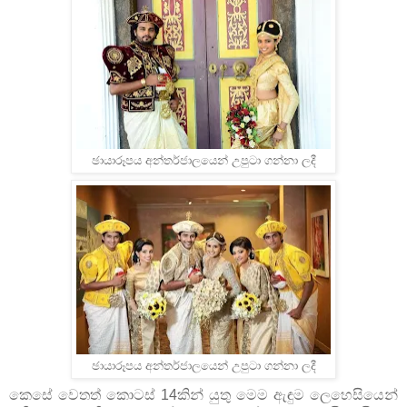
ඡායාරූපය අන්තර්ජාලයෙන් උපුටා ගන්නා ලදී
ඡායාරූපය අන්තර්ජාලයෙන් උපුටා ගන්නා ලදී
කෙසේ වෙතත් කොටස් 14කින් යුතු මෙම ඇඳුම ලෙහෙසියෙන්