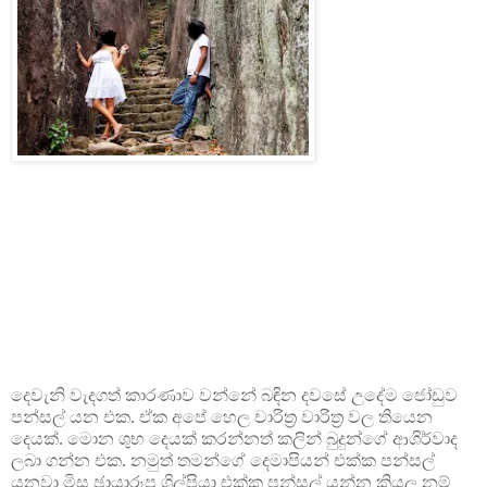
දෙවැනි වැදගත් කාරණාව වන්නේ බඳින දවසේ උදේම ජෝඩුව
පන්සල් යන එක. ඒක අපේ හෙල චාරිත්‍ර වාරිත්‍ර වල තියෙන
දෙයක්. මොන ශුභ දෙයක් කරන්නත් කලින් බුදුන‍්ගේ ආශිර්වාද
ලබා ගන්න එක. නමුත් තමන්ගේ දෙමාපියන් එක්ක පන්සල්
යනවා මිස ඡායාරූප ශිල්පියා එක්ක පන්සල් යන්න කියල නම්