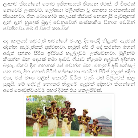
ලංකාව කියන්නේ පෞඩ ඉතිහාසයක් තියෙන රටක්. ඒ
විතරක්
නෙවෙයි ලංකාවට
,
ලෝකයා පිලිගත්තා වූ අනන්‍ය සංස්කෘතියක්
තියෙනවා. ඒක
බොහෝම කාලයක් තිස්සේ නොනැසී පැවතුනත්
දැන් දැන් හුදෙක් මුදල් වෙනුවෙන්
සංස්කෘතිය විනාශ වෙමින්
පවතිනවා. මේ ඒ වගේ කතාවක්.
අද
කාලයේ කවුරුත් තමන්ගේ මංගල දිනයේදී නිළමේ ඇඳුමක්
අඳින්න කැමැත්තක්
දක්වනවා. නමුත් අපි ඒ දේ කරන්න ගිහින්
අරුත් දන්නා පිරිස ඉදිරියේ හෑල්ලුවට
ලක්වෙනවා. මුලින්ම
කියන්න ඕන දෙයක් තමා ආවට ගියාට නිළමේ ඇඳුමක් අඳින්න
බැහැ. ඒකට දින ගනනක් පේ වෙන්න ඕන. එතැනදී අපි පන්සල්
යන එක
,
දින ගනන්
පිරිත් සජ්ජායනා කරමින් පිරිත් නූලක් බඳින
එක
,
මස් මාංශ වලින් තොරවී සිටීම
වැනි වත් පිලිවෙත් කල
යුතුයි. මේ දේවල් නොකර නිළමේ ඇඳුමක් අඳිනවා කියන්නේ
අපේ පෞඩත්වයටම පහර දීමක් එය කෙලසීමක්.