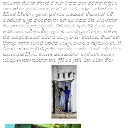
කරගෙන තිබෙන නිසාත් ඒ ගැන ටිකක් කතා කරන්න හිතුවා.
ගොඩක් වෙලාවට මංගල අවස්ථාවක ඡායාරූප ගන්නේ අපට
ජීවිතේ විඳින්න ලැබෙන සුන්දරම මතකයක් නිසාවෙන් එහි
මතකයන් අලුත් කරගන්න හා අන් අය එක්ක ඒක බෙදාගන්න
තියෙන මාධ්‍යයක් විදිහටයි. ඒත් පටන් ගැන්මේදී එය මංගල
අවස්ථාවේ චාරිත්‍ර වාරිත්‍ර වලට බාධාවක් වුනේ නැහැ. ඒත් අද
ඒක සම්පූර්ණයෙන් වෙනස් වෙලා මංගල අවස්ථාව කියන්නේ
පින්තූර ගන්න දවසක් විතරක් වෙලා. ඡායාරූප ශිල්පියාට අවැසි
විදිහට තමා සම්පූර්ණ උත්සවයම සිදු වෙන්නේ. මේ දේවල් වල
සාරාංශයක් විදිහට තමා අද කතා කරන්න හදන්නේ. මොකද
සම්පූර්ණ කතා කරන්න නම් ලිපි පෙලක්ම ඕන වෙන නිසා.