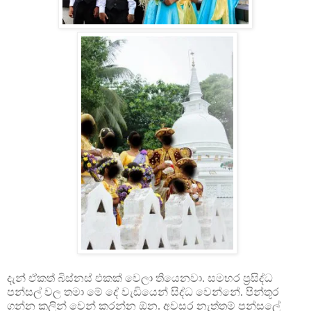
දැන් ඒකත් බිස්නස් එකක් වෙලා තියෙනවා. සමහර ප්‍රසිද්ධ
පන්සල් වල තමා මේ දේ වැඩියෙන් සිද්ධ වෙන්නේ. පින්තූර
ගන්න කලින් වෙන් කරන්න ඕන. අවසර නැත්තම් පන්සලේ