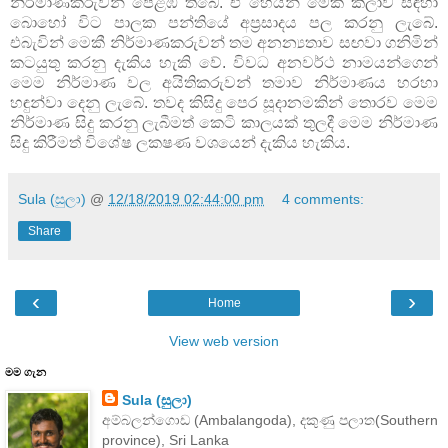
නිර්මාණකරුවන් පෙළඹී තිබේ. ඒ හෙයින් මෙකී කලාව සඳහා
බොහෝ විට පාලක පන්තියේ අප්‍රසාදය පල කරනු ලැබේ.
එබැවින් මෙකී නිර්මාණකරුවන් තම අනන්‍යතාව සඟවා ගනිමින්
කටයුතු කරනු දැකිය හැකි වේ. විවධ අනවර්ථ නාමයන්ගෙන්
මෙම නිර්මාණ වල අයිතිකරුවන් තමාව නිර්මාණය හරහා
හඳුන්වා දෙනු ලැබේ. තවද කිසිදු පෙර සූදානමකින් තොරව මෙම
නිර්මාණ සිදු කරනු ලැබීමත් කෙටි කාලයක් තුලදී මෙම නිර්මාණ
සිදු කිරීමත් විශේෂ ලක‍ෂණ වශයෙන් දැකිය හැකිය.
Sula (සුලා)
@
12/18/2019 02:44:00 pm
4 comments:
Share
‹
›
Home
View web version
මම ගැන
Sula (සුලා)
අම්බලන්ගොඩ (Ambalangoda), දකුණු පලාත(Southern
province), Sri Lanka