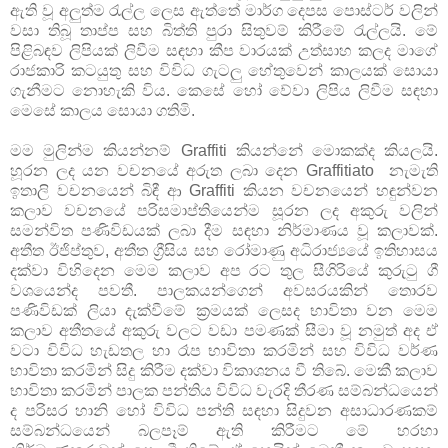
ඇති වූ අලුත්ම රැල්ල ලෙස ඇත්තේ මාර්ග දෙපස පොස්ටර් වලින්
වසා තිබූ තාප්ප සහ බිත්ති පුරා සිතුවම් කිරීමේ රැල්ලයි. මේ
පිළිබඳව ලිපියක් ලිවීම සඳහා කීප වාරයක් උත්සාහ කලද මාගේ
රාජකාරි කටයුතු සහ විවිධ ගැටලු හේතුවෙන් කාලයක් සොයා
ගැනීමට නොහැකි විය. කෙසේ හෝ වේවා ලිපිය ලිවීම සඳහා
මෙසේ කාලය සොයා ගතිමි.
මම මුලින්ම කියන්නම් Graffiti කියන්නේ මොකක්ද කියලයි.
හූරන ලද යන වචනයේ අරුත ලබා දෙන Graffitiato නැමැති
ඉතාලි වචනයෙන් බිඳී ආ Graffiti කියන වචනයෙන් හඳුන්වන
කලාව වචනයේ පරිසමාප්තියෙන්ම සූරන ලද අකුරු වලින්
සමන්විත පණිවිඩයක් ලබා දීම සඳහා නිර්මාණය වූ කලාවක්.
අතීත ඊජිප්තුව, අතීත ග්‍රීසිය සහ රෝමාණු අධිරාජ්‍යයේ ඉතිහාසය
දක්වා විහිදෙන මෙම කලාව අප රට තුල සීගිරියේ කුරුටු ගී
වශයෙන්ද පවතී. පාලකයන්ගෙන් අවසරයකින් තොරව
පණිවිඩක් ලියා දැක්වීමේ ක්‍රමයක් ලෙසද භාවිතා වන මෙම
කලාව අතීතයේ අකුරු වලට වඩා පමණක් සීමා වූ නමුත් අද ඒ
වටා විවිධ හැඩතල හා රෑප භාවිතා කරමින් සහ විවිධ වර්ණ
භාවිතා කරමින් සිදු කිරීම දක්වා විකාශනය වී තිබේ. මෙකී කලාව
භාවිතා කරමින් පාලක පන්තිය විවිධ වැරදි තීරණ සම්බන්ධයෙන්
ද පරිසර හානි හෝ විවිධ පන්ති සඳහා සිදුවන අසාධාරණකම්
සම්බන්ධයෙන් බලපෑම් ඇති කිරීමට මේ හරහා