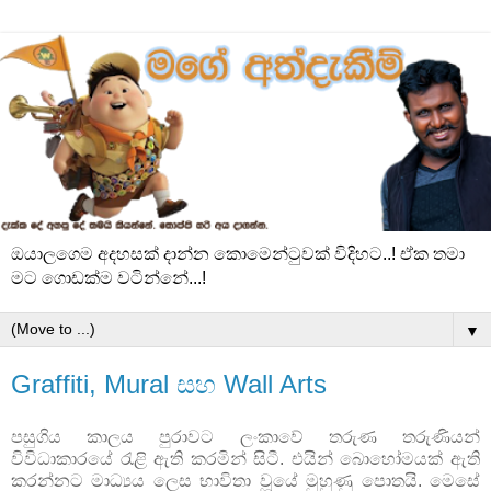
ඔයාලගෙම අදහසක් දාන්න කොමෙන්ටුවක් විදිහට..! ඒක තමා
මට ගොඩක්ම වටින්නේ...!
▼
Graffiti, Mural සහ Wall Arts
පසුගිය කාලය පුරාවට ලංකාවේ තරුණ තරුණියන්
විවිධාකාරයේ රැළි ඇති කරමින් සිටී. එයින් බොහෝමයක් ඇති
කරන්නට මාධ්‍යය ලෙස භාවිතා වූයේ මුහුණු පොතයි. මෙසේ