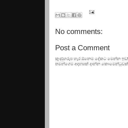
No comments:
Post a Comment
කුණුහරුප හැර ඕනෙම දේකට මෙන්න ඉඩ
තමන්ගෙම අදහසක් දාන්න කොමෙන්ටුවක් වි