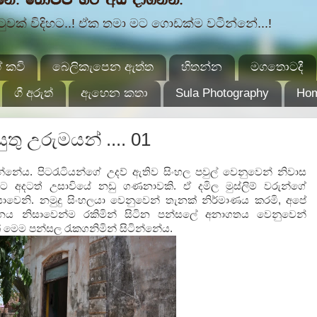
ක් විදිහට..! ඒක තමා මට ගොඩක්ම වටින්නේ...!
 කවි
බෙලිකැපෙන ඇත්ත
හිතන්න
මගතොටදී
ගී අරුත්
ඇහෙන කතා
Sula Photography
Ho
තු උරුමයන් .... 01
නේය. පිටරැටියන්ගේ උදව් ඇතිව සිංහල පවුල් වෙනුවෙන් නිවාස
ට අදටත් උසාවියේ නඩු ගණනාවකි. ඒ දමිල මුස්ලිම් වරුන්ගේ
සාවෙනි. නමුදු සිංහලයා වෙනුවෙන් තැනක් නිර්මාණය කරමි, අපේ
ඨානය නිසාවෙන්ම රකිමින් සිටින පන්සලේ අනාගතය වෙනුවෙන්
මෙම පන්සල රැකගනිමින් සිටින්නේය.