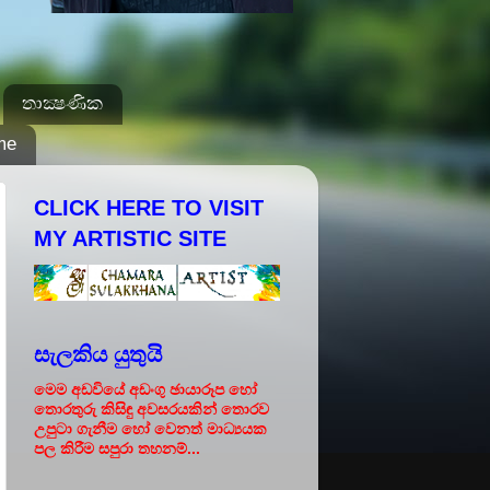
තාක්‍ෂණික
me
CLICK HERE TO VISIT
MY ARTISTIC SITE
සැලකිය යුතුයි
මෙම අඩවියේ අඩංගු ඡායාරූප හෝ
තොරතුරු කිසිඳු අවසරයකින් තොරව
උපුටා ගැනීම හෝ වෙනත් මාධ්‍යයක
පල කිරීම සපුරා තහනම්...