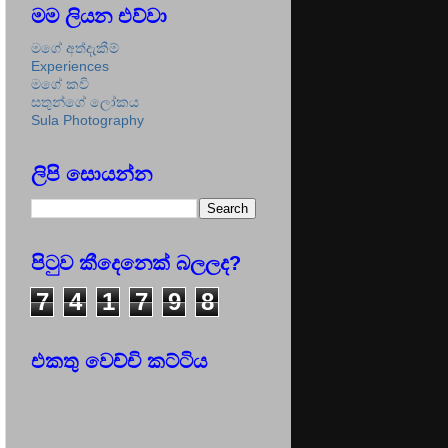
මම ලියන එව්වා
මගේ අත්දැකීම්
Experiences
මගේ කවි
සතුන්ගේ ලෝකය
Sula Photography
ලිපි සොයන්න
පිටුව කීදෙනෙක් බලලද?
7
4
1
7
9
8
එකතු වෙච්චි කට්ටිය