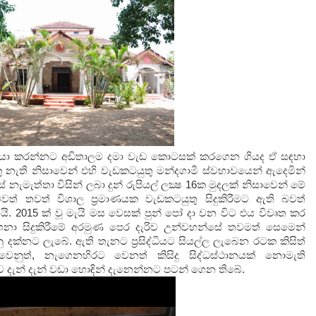
්වැඩියා කරන්නට අඩිතාලම දමා වැඩ කොටසක් කරගෙන ගියද ඒ සඳහා
ු නැති නිසාවෙන් එහි වැඩකටයුතු මන්දගාමී ස්වභාවයෙන් ඇදෙමින්
් නැමැත්තා විසින් ලබා දුන් රුපියල් ලක්‍ෂ 16ක මුදලක් නිසාවෙන් මේ
 තවත් විශාල ප්‍රමාණයක වැඩකටයුතු සිදුකිරීමට ඇති බවත්
ි. 2015 ක් වූ මැයි මස වෙසක් පුන් පෝ දා වන විට එය විවෘත කර
නා සිදුකිරීමේ අරමුණ පෙර දැරිව උන්වහන්සේ තවමත් සෙමෙන්
දක්නට ලැබේ. ඇති තැනට ප්‍රසිද්ධියට සියල්ල ලැබෙන රටක කිසිත්
ෙනුත්, නැගෙනහිරට වෙනත් කිසිදු සිද්ධස්ථානයක් නොමැති
ඩුව දැන් දැන් වඩා හොඳින් දැනෙන්නට පටන් ගෙන තිබේ.