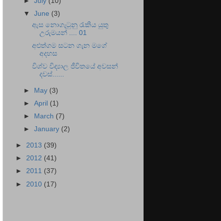
►
July
(10)
▼
June
(3)
ඇස නොගැටුනු රැකිය යුතු
උරුමයන් .... 01
අළුත්ගම සටන ගැන මගේ
අදහස
විශ්ව විද්‍යාල ජීවිතයේ අවසන්
දවස්......
►
May
(3)
►
April
(1)
►
March
(7)
►
January
(2)
►
2013
(39)
►
2012
(41)
►
2011
(37)
►
2010
(17)