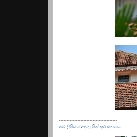
--------------------------------------
මේ ලිපියට අදාල පින්තූර සඳහා....
------------------------------------------