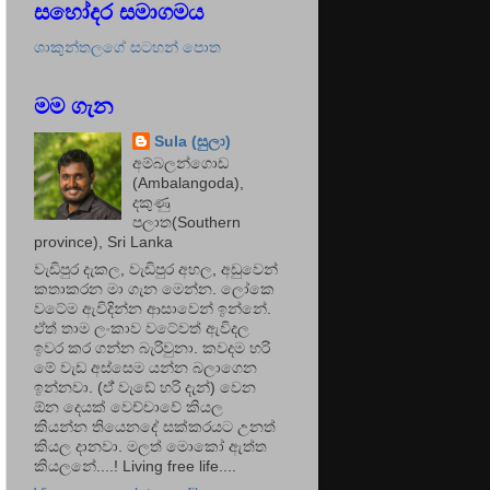
සහෝදර සමාගමය
ශාකුන්තලගේ සටහන් පොත
මම ගැන
Sula (සුලා)
අම්බලන්ගොඩ
(Ambalangoda),
දකුණු
පලාත(Southern
province), Sri Lanka
වැඩිපුර දැකල, වැඩිපුර අහල, අඩුවෙන්
කතාකරන මා ගැන මෙන්න. ලෝකෙ
වටේම ඇවිදින්න ආසාවෙන් ඉන්නේ.
ඒත් තාම ලංකාව වටේවත් ඇවිදල
ඉවර කර ගන්න බැරිවුනා. කවදම හරි
මේ වැඩ අස්සෙම යන්න බලාගෙන
ඉන්නවා. (ඒ් වැඩේ හරි දැන්) වෙන
ඕන දෙයක් වෙච්චාවේ කියල
කියන්න තියෙනදේ සක්කරයට උනත්
කියල දානවා. මලත් මොකෝ ඇත්ත
කියලනේ....! Living free life....