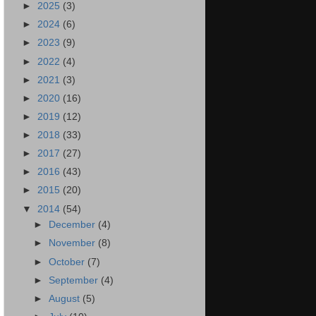
►
2025
(3)
►
2024
(6)
►
2023
(9)
►
2022
(4)
►
2021
(3)
►
2020
(16)
►
2019
(12)
►
2018
(33)
►
2017
(27)
►
2016
(43)
►
2015
(20)
▼
2014
(54)
►
December
(4)
►
November
(8)
►
October
(7)
►
September
(4)
►
August
(5)