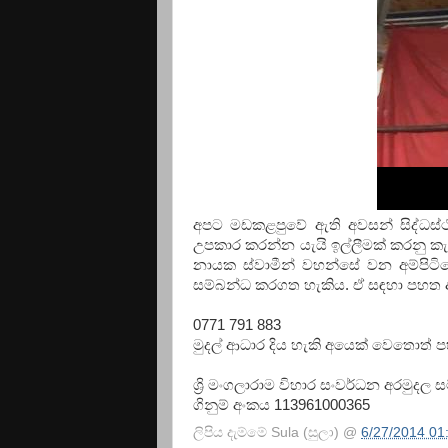
අපට මඩකළපුවේ ඇති අවසන් සිද්ධස්ථ
උපකාර කරන්න යැයි ඉල්ලීමක් කරනු 
නායක ස්වාමීන් වහන්සේ වන අම්පිට
සම්බන්ධ කරගත හැකිය. ඒ සඳහා පහත 
0771 791 883
මුදල් ආධාර දිය හැකි අයෙක් වෙතොත් ප
ශ්‍රි මංගලාරාම විහාර සංවර්ධන අරමුදල
ගිනුම් අංකය 113961000365
ලිපිය දැම්මේ
Sula (සුලා)
@
6/27/2014 01