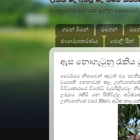
ඔයාලගෙම අදහසක් දාන්න කොමෙන්ටුව
ගමන් බිමන්
මගෙන්
මගේ
ඡායාරූපකරණය
ජොලි සීන්
ඇස නොගැටුනු රැකිය යු
ධෛර්යය නිසාවෙන් අදටත් එය පවතින්
ව්‍යාපෘති ගනනාවක් කල උන්වහන්සේ
විවිධාකාරයේ විරෝධී වැඩපිළිවෙල නි
උරුමය රකිමි යන සිතිවිල්ල අධිෂ්
උන්වහන්සේ වසර 20කට අධික කාලයක් 