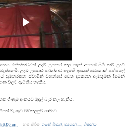
ානය රකින්නටවත් උදව් උපකාර කල හැකි අයෙක් සිටී නම් උදව්
කැමැත්තෙමි. උදව් උපකාර කරන්නට කැමති අයෙක් වෙතොත් පන්සලේ
ියේ සුමනරතන ස්වාමීන් වහන්සේ වෙත දුරකථන ඇමතුමක් දීමෙන්
අංක වලට ඇමතිය හැකිය.
හත ගිණුම් අංකයට මුදල් බැර කල හැකිය.
 සම්පත් බැංකුව මඩකලපුව ශාඛාව
:56:00 pm
නම් කිරීම්:
ගමන් බිමන්
,
මගෙන්....
,
හිතන්ට