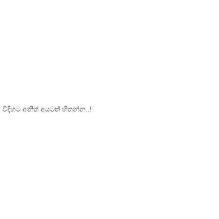
!
දිහට අනිත් අයටත් හිතන්න..!