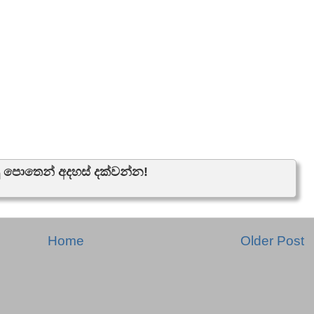
ු පොතෙන් අදහස් දක්වන්න!
Home
Older Post