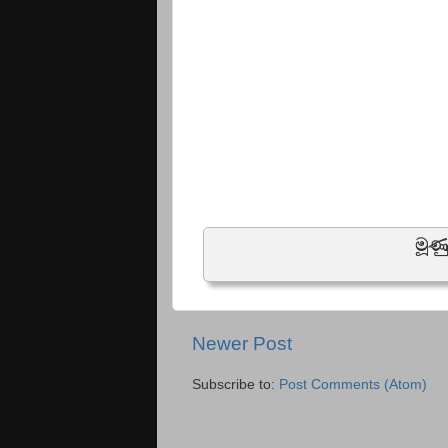
මූණ
Newer Post
Subscribe to:
Post Comments (Atom)