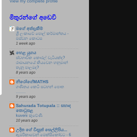
View my complete profile
මිතුරන්ගේ අඩෙවි
මගේ අත්දැකීම්
ශ්‍රී ලංකාවේ පොල් කර්මාන්තය -
පස්වන කොටස
1 week ago
හෙළ යුගය
ස්වභාවික කොරල් වැටියක්ද?
රාමායනයේ කියවෙන හනුමාන්
තැනූ පාලමද?
8 years ago
නිරෝගේMATHS
ගණිතය කෙටි සටහන් පොත
........
9 years ago
Sahurada Totupala :: සහෘද
තොටුපළ
kuveni කුවේණි
10 years ago
උදිත ගේ විද්‍යුත් සෙල්ලිපිය...
ඇමරිකාවෙන් මෙක්සිකෝවට - 6