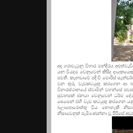
අද ගරාවැටුනු විහාර මන්දිරය අළුත
යන වියදම වෙනුවෙන් කිසිදු දායකයෙක
පවතී. කැනඩාවේ පදිංචි මොරිස් සැන්ඩර්ස
වන තුරු වැඩකටයුතු කරගෙන ආ බවත්
විහාරස්ථානයේ ස්වාමීන් වහන්සේ පවසය
සුවහසක් ජනයා වෙනුවෙන් ධර්ම දේශ
සෙමෙන් එහි වැඩ කටයුතු කරගෙන යනු 
බලාපොරොත්තු විය නොහැකි නිසාව
නිසාවෙනුත් පැමිණෙන්නා වූ පිරිසේ අ