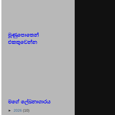
මූණුපොතෙන්
එකතුවෙන්න
මගේ ලේඛනාගාරය
►
2026
(10)