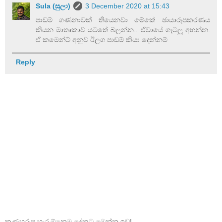
Sula (සුලා)
3 December 2020 at 15:43
පාඩම් ගණනාවක් තියෙනවා මේකේ ඡායාරූපකරණය
කියන මාතෘකාව යටතේ බලන්න.. ඒවායේ ගැටලු අහන්න.
ඒ කමෙන්ට් අනුව ඊලග පාඩම් කියා දෙන්නම්
Reply
කුණුහරුප හැර ඕනෙම දේකට මෙන්න ඉඩ!