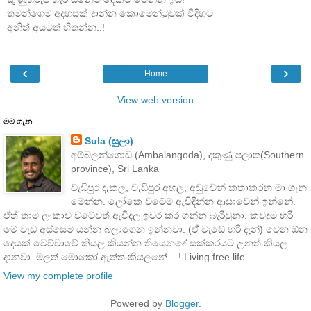
තමන්ගෙම අදහසක් දාන්න කොමෙන්ටුවක් විදිහට
අනිත් අයටත් හිතන්න..!
‹
›
Home
View web version
මම ගැන
Sula (සුලා)
අම්බලන්ගොඩ (Ambalangoda), දකුණු පලාත(Southern
province), Sri Lanka
වැඩිපුර දැකල, වැඩිපුර අහල, අඩුවෙන් කතාකරන මා ගැන
මෙන්න. ලෝකෙ වටේම ඇවිදින්න ආසාවෙන් ඉන්නේ.
ඒත් තාම ලංකාව වටේවත් ඇවිදල ඉවර කර ගන්න බැරිවුනා. කවදම හරි
මේ වැඩ අස්සෙම යන්න බලාගෙන ඉන්නවා. (ඒ් වැඩේ හරි දැන්) වෙන ඕන
දෙයක් වෙච්චාවේ කියල කියන්න තියෙනදේ සක්කරයට උනත් කියල
දානවා. මලත් මොකෝ ඇත්ත කියලනේ....! Living free life....
View my complete profile
Powered by
Blogger
.