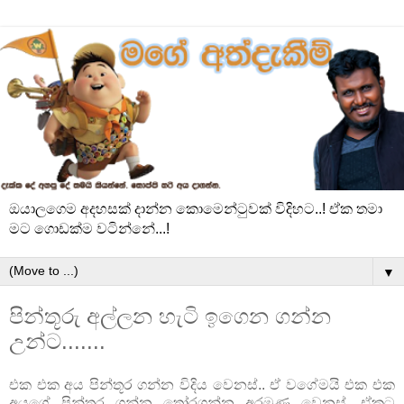
ඔයාලගෙම අදහසක් දාන්න කොමෙන්ටුවක් විදිහට..! ඒක තමා
මට ගොඩක්ම වටින්නේ...!
▼
පින්තූරු අල්ලන හැටි ඉගෙන ගන්න
උන්ට.......
එක එක අය පින්තූර ගන්න විදිය වෙනස්.. ඒ වගේමයි එක එක
අයගේ පින්තූර ගන්න තෝරගන්න අරමුණු වෙනස්. ඒකට