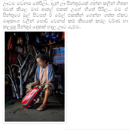
ඌටම වෙනස තේරිලා.. දැන් ඌ පින්තූරයක් ගන්න කලින් හිතන
බවත් කියල මාර ආතල් එකක් උගේ හිතේ පිරිල... මම ඒ
පින්තූරෙ මුල් පිටපත් ඊ මේල් එකකින් ගෙන්න ගත්ත ඒකට
මෘදුකාංග වලින් පොඩි වෙනස් කම් කීපයක් කරල වර්ණ හා
කලුසුදු පින්තූර දෙකක් හදල ඌට යැව්ව.