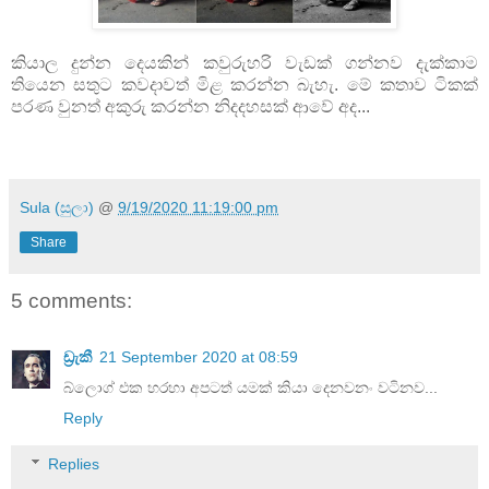
කියාල දුන්න දෙයකින් කවුරුහරි වැඩක් ගන්නව දැක්කාම
තියෙන සතුට කවදාවත් මිළ කරන්න බැහැ. මේ කතාව ටිකක්
පරණ වුනත් අකුරු කරන්න නිදදහසක් ආවේ අද...
Sula (සුලා)
@
9/19/2020 11:19:00 pm
Share
5 comments:
ඩ්‍රැකී
21 September 2020 at 08:59
බ්ලොග් එක හරහා අපටත් යමක් කියා දෙනවනං වටිනව...
Reply
Replies