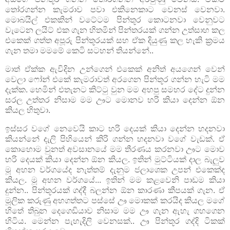
තෝරගන්න කැමරාව පවා එකිනෙකාට වෙනස් වෙනවා.
මොබයිල් එකකින් වටේටම පින්තූර කොටනවා වෙනුවට
වැටෙන ලයිට් එක ගැන හිතමින් පින්තරයක් ගන්න උත්සාහ කල
එකෙක් ගත්ත අපූරු පින්තූරයක් සහ ඒක දියුණු කල හැකි ක්‍රමය
ගැන තමා මමමේ කෙටි සටහන් තියන්නේ..
මාත් ඒක්ක ඇවිදින උන්ගෙන් එකෙක් අනිත් අයගෙන් වෙන්
වෙලා ෆෝන් එකේ කැමරාවත් අරගෙන පින්තූර ගන්න හැටි මම
දැක්ක. හෙමින් එතැනට කිට්ටු වුන මම අහපු සමහර දේට දුන්න
සරල උත්තර නිසාම මම ඌට මොනව හරි කියා දෙන්න ඕන
කියල හිතුවා.
ඉස්සර වගේ නෙවෙයි කාට හරි දෙයක් කියා දෙන්න හදනවා
කියන්නේ දැලි පිහියෙන් කිරි ගන්න හදනවා වගේ වැඩක්. ඒ
කොහොම වුනත් අවසානයේ මම තීරණය කරනවා ඌට මොව
හරි දෙයක් කියා දෙන්න ඕන කියල. ඉතින් මුට්ටියක් දාල බැලුව
මූ අහන වර්ගයේද නැත්තම් දැනුම ජලාශෙක උපන් එකෙක්ද
කියල. මූ අහන වර්ගයේ... ඉතින් මම කළවෙනි පාඩම කියා
දුන්න.. පින්තූරයක් ගද්දී බලන්න ඕන කාරණා කීපයක් ගැන. ඒ
මූලික කරුණු අහගත්තට පස්සේ ඌ මොකක් කරයිද කියල මගේ
හිතේ තිබුන දෙගෙඩියාව නිසාම මම ඌ ගැන ඇහැ ගහගෙන
හිටිය. මෙන්න පැහැදිලි වෙනසක්.. ඌ පින්තූර ගද්දි ටිකක්