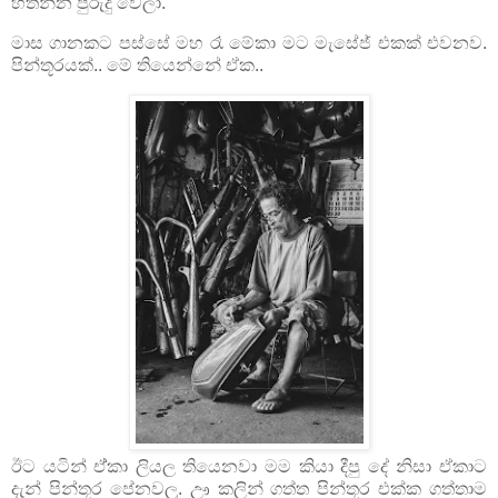
හිතන්න පුරුදු වෙලා.
මාස ගානකට පස්සේ මහ රෑ මේකා මට මැසේජ් එකක් එවනව.
පින්තූරයක්.. මේ තියෙන්නේ ඒක..
ඊට යටින් ඒ්කා ලියල තියෙනවා මම කියා දීපු දේ නිසා ඒකාට
දැන් පින්තූර පේනවලු. ඌ කලින් ගත්ත පින්තූර එක්ක ගත්තාම