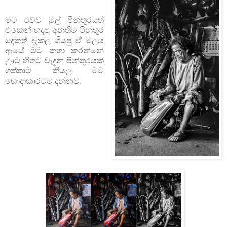
මට එව්ව මුල් පින්තූරයත්
ඒකෙන් හදපු අන්තිම පින්තූර
දෙකත් දැකල ගියපු ඒ මලය
ආයේ මට කතා කරන්නේ
ඌට හිතට වැදුන පින්තූරයක්
ගත්තාම කියල මම
හොදාකාරවම දන්නව.