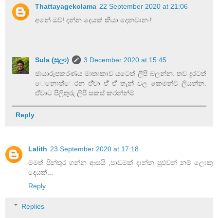
Thattayagekolama
22 September 2020 at 21:06
අනේ ඔව්! දන්න දෙයක් කියා දෙනවානං!
Sula (සුලා)
3 December 2020 at 15:45
ඡායාරූපකරණය මාතෘකාව යටෙත් ලිපි බලන්න. තව දුරටත්
ෙනාෙත්ෙරන ඒ්වා ඒ් ඒ් තැන් වල කෙමන්ට් ලියන්න.
ඒ්වාට පිලිතුරු ලිපි සකස් කරන්න්ම්
Reply
Lalith
23 September 2020 at 17:18
මමත් පින්තුර ගන්න ආසයි ,පාඩමක් දාන්න පුළුවන් නම් ලොකු
දෙයක්...
Reply
Replies