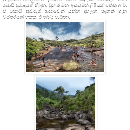
පොඩි ප්‍රමාදයක් තිබුනා වුනත් ඕන ආයෙමත් ලිපියක් එක්ක ආව.
ඒ කොයි කවුරුත් ආසාවෙන් යන්න ද
ලන තැනක් ගැන
ඟ
විස්තරයක් එක්ක. ඒ තමයි පැට්නා.