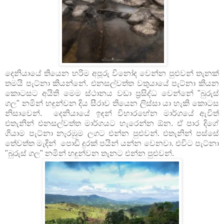
දෙනියායේ තියෙන හරිම අපූරු විනෝද වෙන්න පුළුවන් තැනක්
තමයි පැට්නා කියන්නේ. එනසල්වත්ත වතුයායේ පැට්නා කියන
කොටසට අයිති මෙම ස්ථානය වඩා ප්‍රසිද්ධ වෙන්නේ "බුරුස්
ගල" නමින් හ
න්වන දිය සීරාව තියෙන ලිස්සා යා හැකි කොටස
ඳු
නිසාවෙන්. දෙනියායේ ඉ
න් විහාරහේන මාර්ගයේ ඇවිත්
ඳ
එතැනින් එනසල්වත්ත මාර්ගයට හැරෙන්න ඕන. ඒ පාර දිගේ
ගියාම පැට්නා නැරඹුම ලගට එන්න පුළුවන්. එතැනින් පස්සේ
තේවත්ත මැදින් පොඩි දුරක් පයින් යන්න වෙනවා. එවිට පැට්නා
"බුරුස් ගල" නමින් හ
න්වන තැනට එන්න පුළුවන්.
ඳු