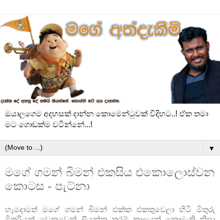
ඔයාලගෙම අදහසක් දාන්න කොමෙන්ටුවක් විදිහට..! ඒක තමා
මට ගොඩක්ම වටින්නේ...!
▼
මගේ ගමන් බිමන් එකසිය එකොලොස්වන
කොටස - පැට්නා
හැමදාමත් මගේ ගමන් බිමන් එක්ක එකතුවෙලා හිටි මිතුරු
මිතුරියන් වෙනුවෙන් ලියන්න තරම් කාලයක් නොමැති නිසා