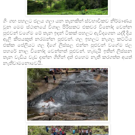
ගිං
ගඟ
පහලට ජලය ගලා යන තැනකින් ස්වභාවිකව නිර්මාණය
වුන මෙම ස්ථානයේ විශාල පිරිසකට එකවර විනෝද වෙන්න
පුළුවන් වගේම මේ තැන ඉ
න් ටිකක් පහලට ඇවිදගෙන යද්දී දිය
ඳ
ඇලි කීපයකුත් නරඹන්න පුළුවන්. ගල ඉහලට නැගල කට්ටිය
එක්ක පේලියට ගල දිගේ ලිස්සල එන්න පුළුවන් වගේම ජල
පහරේ නාල විනෝද වෙන්නත් පුළුවන්. හැබැයි ඉතින් ලිස්සන
තැන වැඩිය වැඩ දාන්න ගිහින් දත් එහෙම නැති කරගත්ත අයත්
නැතිවාමනොවෙයි.