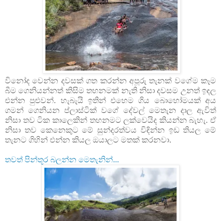
විනෝද වෙන්න දවසක් ගත කරන්න අපූරු තැනක් වගේම කෑම
බීම ගෙනියන්නත් කිසිම තහනමක් නැති නිසා දවසම උනත් ඉ
ල
ඳ
එන්න පුළුවන්. හැබැයි ඉතින් එහෙම ගිය බොහෝමයක් අය
ගමන් ගෙනියන ප්ලාස්ටික් වගේ දේවල් මෙතැන දාල ඇවිත්
නිසා තව ටික කාලෙකින් තහනමට ලක්වෙයිද කියන්න බැහැ. ඒ
නිසා තව කෙනෙකුට මේ සුන්දරත්වය වි
න්න ඉඩ තියල මේ
ඳි
තැනට ගිහින් එන්න කියල ඔයාලට මතක් කරනවා.
තවත් පින්තූර බලන්න මෙතැනින්...