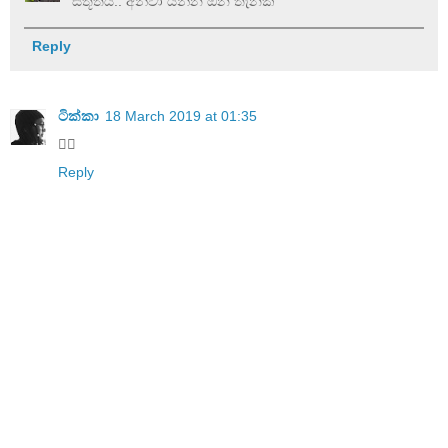
ස්තූතියි.. අනිවා යන්න ඕන තැනක්
Reply
ටික්කා
18 March 2019 at 01:35
👍🏽
Reply