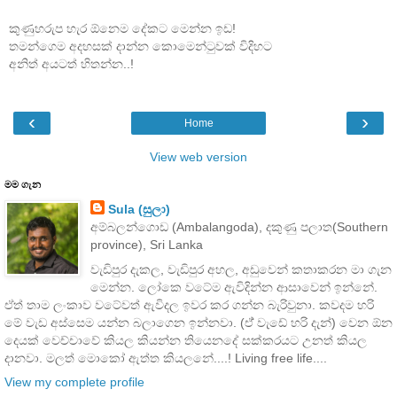
කුණුහරුප හැර ඕනෙම දේකට මෙන්න ඉඩ!
තමන්ගෙම අදහසක් දාන්න කොමෙන්ටුවක් විදිහට
අනිත් අයටත් හිතන්න..!
‹
›
Home
View web version
මම ගැන
Sula (සුලා)
අම්බලන්ගොඩ (Ambalangoda), දකුණු පලාත(Southern
province), Sri Lanka
වැඩිපුර දැකල, වැඩිපුර අහල, අඩුවෙන් කතාකරන මා ගැන
මෙන්න. ලෝකෙ වටේම ඇවිදින්න ආසාවෙන් ඉන්නේ.
ඒත් තාම ලංකාව වටේවත් ඇවිදල ඉවර කර ගන්න බැරිවුනා. කවදම හරි
මේ වැඩ අස්සෙම යන්න බලාගෙන ඉන්නවා. (ඒ් වැඩේ හරි දැන්) වෙන ඕන
දෙයක් වෙච්චාවේ කියල කියන්න තියෙනදේ සක්කරයට උනත් කියල
දානවා. මලත් මොකෝ ඇත්ත කියලනේ....! Living free life....
View my complete profile