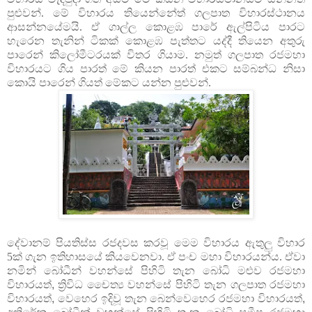
පුළුවන්. මේ විහාරය තියෙන්නේත් ගලපාත විහාරස්ථානය
ආසන්නයේමයි. ඒ ගාල්ල කොළඹ පාරේ ඇල්පිටිය පාරට
හැරෙන තැනින් ටිකක් කොළඹ පැත්තට යද්දී තියෙන අතුරු
පාරෙන් කිලෝමීටරයක් විතර ගියාම. නමුත් ගලපාත රජමහා
විහාරයට ගිය පාරත් මේ කියන පාරත් එකට සම්බන්ධ නිසා
කොයි පාරෙන් ගියත් මේකට යන්න පුළුවන්.
දේවානම් පියතිස්ස රජදවස කරවූ මෙම විහාරය ඇතුලු විහාර
5ක් ගැන ඉතිහාසයේ කියවෙනවා. ඒ පංච මහා විහාරයන්ය. ඒවා
නමින්
බෝධීන් වහන්සේ පිහිටි තැන බෝධි මළුව රජමහා
විහාරයත්
,
ත්‍රිවිධ චෛත්‍ය
වහන්සේ පිහිටි තැන ගලපාත රජමහා
විහාරයත්
,
වෙහෙර ඉදිවූ තැන බෙන්වෙහෙර රජමහා
විහාරයත්
,