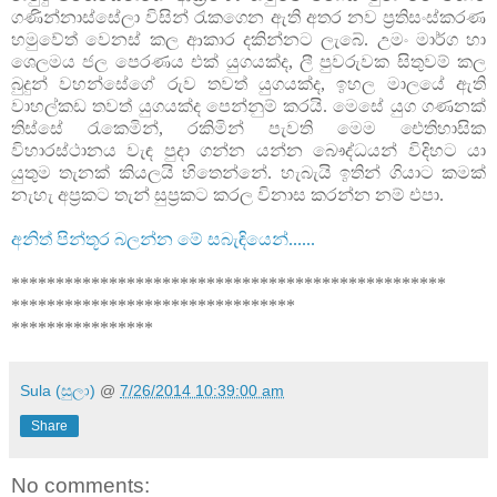
ගණින්නාස්සේලා විසින් රැකගෙන ඇති අතර නව ප්‍රතිසංස්කරණ
හමුවේත් වෙනස් කල ආකාර දකින්නට ලැබේ. උමං මාර්ග හා
ශෙලමය ජල පෙරණය එක් යුගයක්ද, ලී පුවරුවක සිතුවම් කල
බුදුන් වහන්සේගේ රුව තවත් යුගයක්ද, ඉහල මාලයේ ඇති
වාහල්කඩ තවත් යුගයක්ද පෙන්නුම් කරයි. මෙසේ යුග ගණනක්
තිස්සේ රැකෙමින්, රකිමින් පැවති මෙම ඓතිහාසික
විහාරස්ථානය වැඳ පුදා ගන්න යන්න බෞද්ධයන් විදිහට යා
යුතුම තැනක් කියලයි හිතෙන්නේ. හැබැයි ඉතින් ගියාට කමක්
නැහැ අප්‍රකට තැන් සුප්‍රකට කරල විනාස කරන්න නම් එපා.
අනිත් පින්තූර බලන්න මේ සබැඳියෙන්......
*************************************************
********************************
****************
Sula (සුලා)
@
7/26/2014 10:39:00 am
Share
No comments: