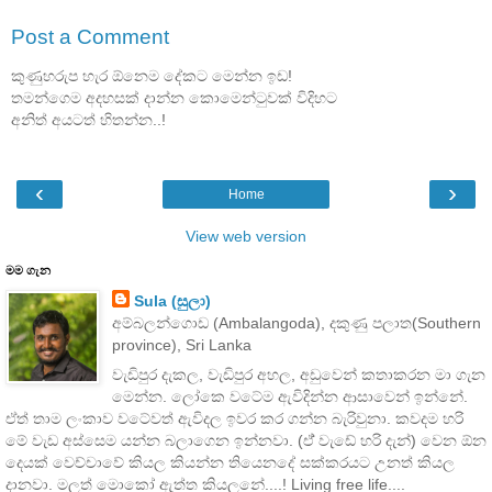
Post a Comment
කුණුහරුප හැර ඕනෙම දේකට මෙන්න ඉඩ!
තමන්ගෙම අදහසක් දාන්න කොමෙන්ටුවක් විදිහට
අනිත් අයටත් හිතන්න..!
‹
›
Home
View web version
මම ගැන
Sula (සුලා)
අම්බලන්ගොඩ (Ambalangoda), දකුණු පලාත(Southern
province), Sri Lanka
වැඩිපුර දැකල, වැඩිපුර අහල, අඩුවෙන් කතාකරන මා ගැන
මෙන්න. ලෝකෙ වටේම ඇවිදින්න ආසාවෙන් ඉන්නේ.
ඒත් තාම ලංකාව වටේවත් ඇවිදල ඉවර කර ගන්න බැරිවුනා. කවදම හරි
මේ වැඩ අස්සෙම යන්න බලාගෙන ඉන්නවා. (ඒ් වැඩේ හරි දැන්) වෙන ඕන
දෙයක් වෙච්චාවේ කියල කියන්න තියෙනදේ සක්කරයට උනත් කියල
දානවා. මලත් මොකෝ ඇත්ත කියලනේ....! Living free life....