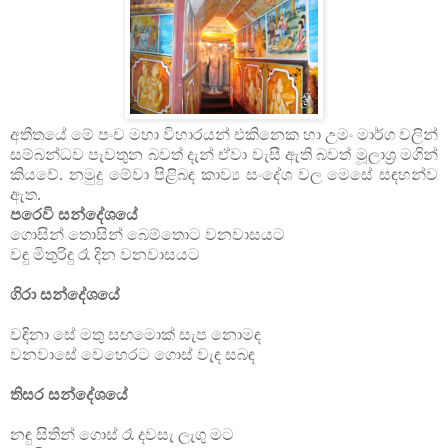
අතීතයේ මේ පංච මහා විහාරයන් එකිනෙක හා උමං මාර්ග වලින්
සම්බන්ධව පැවතුන බවත් දැන් ඒවා වැසී ඇති බවත් මූලාශ්‍ර මගින්
කියවේ. නමුදු මේවා පිළිබඳ කාව්‍ය සංදේශ වල මෙසේ සඳහන්ව
ඇත.
පරෙවි සන්දේශයේ
ගොසින් තොසින් බෙම්තොට වනවාසයට
වඳු මිතුරිඳු රෑ දින වනවාසයට
ගිරා සන්දේශයේ
වඳිනා සේ මතු සඟමොක් සැප නොමඳ
වනවාසේ වෙහෙරට ගොස් වැඳ සබඳ
තිසර සන්දේශයේ
නඳු සිතින් ගොස් රෑ දවසැ ලැගු මට