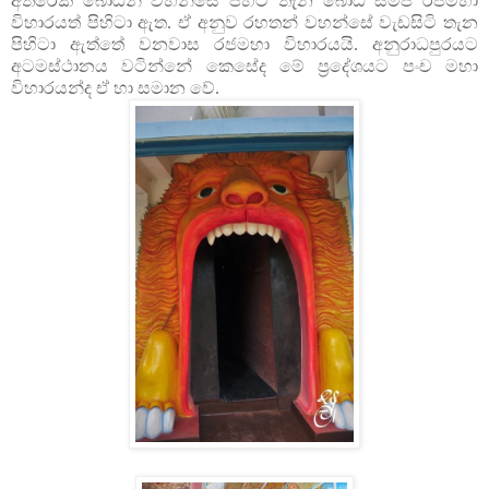
අතිරේක බෝධීන් වහන්සේ පිහිටි තැන බෝධි සමීප රජමහා
විහාරයත්
පිහිටා ඇත. ඒ අනුව රහතන් වහන්සේ වැඩසිටි තැන
පිහිටා ඇත්තේ වනවාස රජමහා
විහාරයයි. අනුරාධපුරයට
අටමස්ථානය වටින්නේ කෙසේද මේ ප්‍රදේශයට පංච මහා
විහාරයන්ද ඒ හා සමාන වේ.