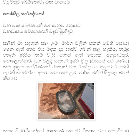
වඳු මිතුර බෙම්තොටැ වන වාසයට
කෝකිල සන්දේශයේ
වන වාසය බවයෙහි නොවනුව තොපට
වනවාසය වෙහෙරෙහි වඳුව මුනිඳුට
කලින් මා සඳහන් කල උමං මාර්ග වලින් එකක් මෙහි සොයා
ගෙන ඇති අතර එය මඳක් දුර සෘජුව ගමන් කල හැකිය. නමුදු
එතැනි ඉදිරිය නම් වැසී ගොස් ඇති සෙයකි. අනුරාධපුර.
පොලොන්නරු යුග වලදී සඳහන් අෂ්ඨ මූල (වියපත් අට ගණය)
නම් ආශ්‍රම සංකීර්ණයක් රහතන් වහන්සේලා වෙනුවෙන් මෙහි
පැවති බවත් ඒවා අතර ගමන මේ උමං මාර්ග මගින් සිදුකල බවත්
කියවේ.
නමුදු පිටරැටියන්ගේ ආක්‍රමණ හමුවේ විනාස වුන මේ විහාර