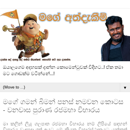
ඔයාලගෙම අදහසක් දාන්න කොමෙන්ටුවක් විදිහට..! ඒක තමා
මට ගොඩක්ම වටින්නේ...!
▼
මගේ ගමන් බිමන් පනස් නමවන කොටස
- වනවාස පුරාණ රජමහා විහාරය
මා කලින් ලියූ ගලපාත රජමහා විහාරය නම් ලිපියේ සඳහන්
විහාරය වැඳපුදා ගත් අයට මේ කියන විහාරස්ථානයට යන්නත්