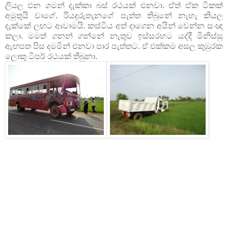
ලියල එන ගමන් දැක්කා බස් රථයක් එනවා. ඒත් ඒක ටිකක්
අමුතුයි වාගේ. රියදුරුතැනගේ පැත්ත තිබුනේ නැහැ කියල
දැක්කේ ලඟට ආවාමයි. කස්ටිය අත් දාගෙන අයින් වෙන්න සංඥා
කලා. මමත් ගනන් ගන්නේ නැතුව ඉස්සරහට යද්දී මිනිස්සු
ඇඟපත පිස දමමින් එනවා පාර පැත්තට. ඒ එක්කම අසල කුඹුරක
ලොකු ටිපර් රථයක් තිබුනා.