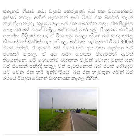
එතැනට ගියාම තමා වැඩේ තේරු‍ණේ. බස් එක වාහනේකට
ඉස්සර කරල. අනිත් පැත්තෙන් ආව ටිපර් එක බ්රේක් කලත්
නැවතිලා නැහැ. කුඹුරට දාල බස් එක බේරන්න හදල. ඒත් පිටුපස
කෙලවර බස් එකේ වැදිල. බස් එකේ මූණ කුඩු. රියදුරාට බ්රේක්
ගහන්න විදිහක් නැහැ ඒ ටික කුඩු වෙලා නිසා. මට සංඥා කරල
තියෙන්නේ බ්රේක් නැහැ කියල. බස් එක නැවතුනේ මීටර 300ක්
විතර ගිහින්. ඒ අතරේ බස් එකේ හිටි අය එකා දෙන්නා බස්
එකෙන් පැනල. ඒ අය තමා ඇඟපත පිසදමමින් ඇවිත්
තියෙන්නේ. මේ බොහෝම බයානක වැඩක් මොනා වුනත් යන
බස් එකෙන් පනිද්දී කකුල වත් පැටළුනොත් බස් එකේ රෝදෙට
යට වෙන එක නම් අනිවාර්යයි. බස් එක නැවතුන ගමන් බස්
රථයේ රියදුරා වෙනත් වාහනයක නැගල ගිහින්.