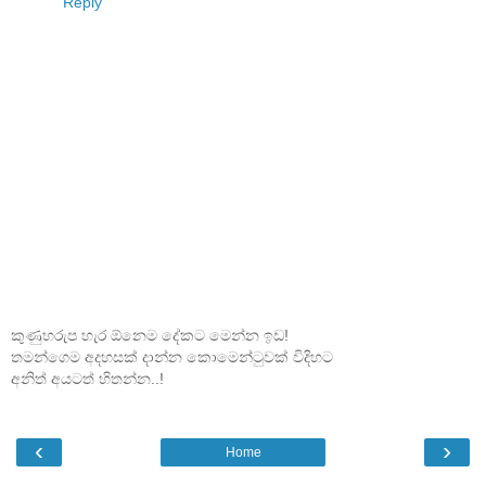
Reply
කුණුහරුප හැර ඕනෙම දේකට මෙන්න ඉඩ!
තමන්ගෙම අදහසක් දාන්න කොමෙන්ටුවක් විදිහට
අනිත් අයටත් හිතන්න..!
‹
›
Home