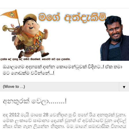
ඔයාලගෙම අදහසක් දාන්න කොමෙන්ටුවක් විදිහට..! ඒක තමා
මට ගොඩක්ම වටින්නේ...!
▼
අනතුරක් වෙලා........!
අද 2012 මැයි මාසෙ 28 වෙනිදාග පුංචි පහේ රිය අනතුරක් වුනා.
මේක ලංකාවේ සාමාන්‍ය දෙයක් වුනත් ඒ අවස්ථාවේ වුන දේවල්
නිසා ඒක ගැන ලියන්න හිතුනා. මම මාගේ සමාවාසික විභාගය