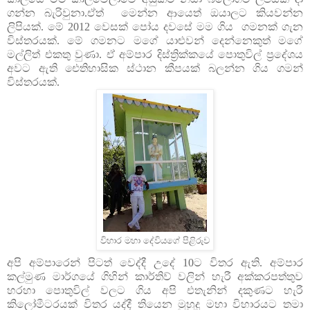
ගන්න බැරිවුනා.ඒත් මෙන්න ආයෙත් ඔයාලට කියවන්න
ලිපියක්. මේ 2012 වෙසක් පෝය දවසේ මම ගිය ගමනක් ගැන
විස්තරයක්. මේ ගමනට මගේ යාළුවන් දෙන්නෙකුත් මගේ
මල්ලිත් එකතු වුණා. ඒ අම්පාර දිස්ත්‍රික්කයේ පොතුවිල් ප්‍රදේශය
අවට ඇති ඓතිහාසික ස්ථාන කීපයක් බලන්න ගිය ගමන්
විස්තරයක්.
විහාර මහා දේවියගේ පිළිරුව
අපි අම්පාරෙන් පිටත් වෙද්දී උදේ 10ට විතර ඇති. අම්පාර
කල්මුණ මාර්ගයේ ගිහින් කාර්තිව් වලින් හැරී අක්කරපත්තුව
හරහා පොතුවිල් වලට ගිය අපි එතැනින් දකුණට හැරී
කිලෝමීටරයක් විතර යද්දී තියෙන මුහුදු මහා විහාරයට තමා