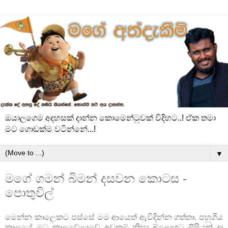
ඔයාලගෙම අදහසක් දාන්න කොමෙන්ටුවක් විදිහට..! ඒක තමා
මට ගොඩක්ම වටින්නේ...!
▼
මගේ ගමන් බිමන් දසවන කොටස -
පොතුවිල්
මෙන්න කාලෙකට පස්සේ මම ආයෙත් ඇවිදින්න ගත්තා. පහුගිය
කාලයේ මට කාලවේලාවේ අඩුකම් නිසා බ්ලොගට ලිපියක් දා