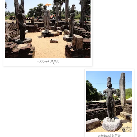
බෝසත් පිළිම
බෝසත් පිළිම