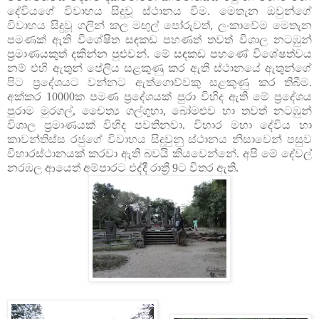
දේවියගේ විවාහය සිදුවූ ස්ථානය වීම. මෙතැන ඔවුන්ගේ
විවාහය සිදුවූ ගලින් කල මඟුල් පෝරුවත්, ලංකාවේම මෙතැන
පමණක් ඇති විශේෂිත සඳකඩ පහණත් තවත් විශාල නටඹුන්
ප්‍රමාණයකුත් දකින්න පුළුවන්. මේ සඳකඩ පහණේ විශේෂත්වය
නම් එහි ඇතුන් පේලිය සළකුණු කර ඇති ස්ථානයේ ඇතුන්ගේ
පිට ප්‍රදේශයට වන්නට ඇත්ගොව්වකු සළකුණු කර තිබීම.
අක්කර 10000ක පමණ ප්‍රදේශයක් පුරා විහිද ඇති මේ ප්‍රදේශය
පුරාම මුරගල්, චෛත්‍ය ගල්ගුහා, බෝමළුව හා තවත් නටඹුන්
විශාල ප්‍රමාණයක් විහිද පවතිනවා. විහාර මහා දේවිය හා
කාවන්තිස්ස රජුගේ විවාහය සිදුවුනු ස්ථානය නිසාවෙන් පසුව
විහාරස්ථානයක් කරවා ඇති බවයි කියවෙන්නේ. අපි මේ දේවල්
නරඹල ආයෙත් අම්පාරට එද්දී රාත්‍රී 9ට විතර ඇති.