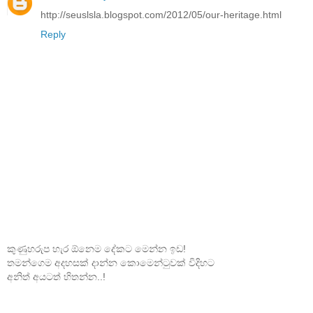
http://seuslsla.blogspot.com/2012/05/our-heritage.html
Reply
කුණුහරුප හැර ඕනෙම දේකට මෙන්න ඉඩ!
තමන්ගෙම අදහසක් දාන්න කොමෙන්ටුවක් විදිහට
අනිත් අයටත් හිතන්න..!