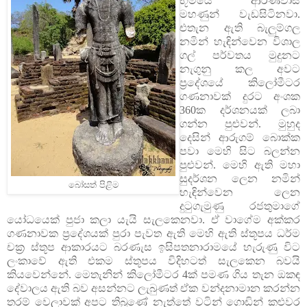
භූමියේ ආරණවාසී
මහණුන් වැඩසිටිනවා.
එතැන ඇති බැලුම්ගල
නමින් හැඳින්වෙන විශාල
ගල් පර්වතය මුදුනට
නැගුනු කල අවට
ප්‍රදේශයේ කිලෝමීටර
ගණනාවක් දුරට අංශක
360ක දර්ශනයක් ලබා
ගන්න පුළුවන්. මුහුද
දෙසින් ආරුගම් බොක්ක
පවා මෙහි සිට බලන්න
පුළුවන්. මෙහි ඇති මහා
සුදර්ශන ලෙන නමින්
බෝසත් පිළිම
හැඳින්වෙන ලෙන
දුටුගැමුණු රජතුමාගේ
යෝධයෙක් පුජා කලා යැයි සැලකෙනවා. ඒ වාගේම අක්කර
ගණනාවක ප්‍රදේශයක් පුරා පැවත ඇති මෙහි ඇති ස්තූපය ධර්ම
චක්‍ර ස්තූප ආකාරයට බරණැස ඉසිපතනාරාමයේ හැරුණු විට
ලංකාවේ ඇති එකම ස්තූපය විදිහටත් සැලකෙන බවයි
කියවෙන්නේ. මෙතැනින් කිලෝමීටර 4ක් පමණ ගිය තැන ඔකඳ
දේවාලය ඇති බව අසන්නට ලැබුණත් ඒක වන්දනාමාන කරන්න
තරම් වෙලාවක් අපට තිබුණේ නැත්තේ වටින් ගොඩින් කළුවර