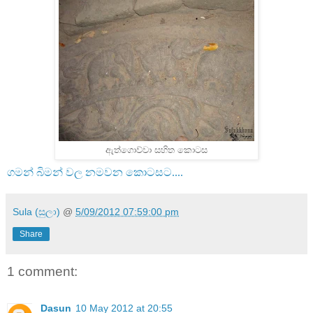
ඇත්ගොව්වා සහිත කොටස
ගමන් බිමන් වල නමවන කොටසට....
Sula (සුලා)
@
5/09/2012 07:59:00 pm
Share
1 comment:
Dasun
10 May 2012 at 20:55