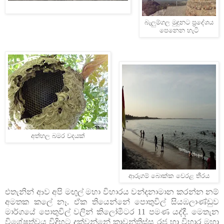
බැලුම්ගල මුදුනට ප්‍රදේශය
පෙනෙන හැටි
අත්හල බමර වදයක්
ආරුගම් බොක්ක වෙරළ තීරය
එතැනින් ආව අපි මඟුල් මහා විහාරය වන්දනාමාන කරන්න නම්
අමතක කලේ නෑ. ඒක තියෙන්නේ පොතුවිල් සියඹලාණ්ඩුව
මාර්ගයේ පොතුවිල් වලින් කිලෝමීටර 11 පමණ යද්දී. මෙතැන
විශේෂත්වය විදිහට දක්වන්නේ කාවන්තිස්ස රජු හා විහාර මහා