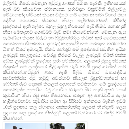
මුලින්ම ගියේ. මෙතැන අවුරුදු 2300ක් පමණ පැරණි ඉතිහාසයක්
ඇති බව කියවෙන ස්ථානයක්. පුරාවිද්‍යා චක්‍රවර්තී එල්ලාවල
මේධානන්ද හිමියන් කියන විදිහට නම් මෙතැන තමා විහාර මහා
දේවිය ගොඩබට ස්ථානය කියල හැඳින්වෙන්නේ. කිරින්ද
ප්‍රදේශයේ ඇති ගල්පර බහුල මුහුදු තීරයෙන් පැමිණීමට නොහැකි
නිසා මෙතැනට ගොඩබට බැව් තමා කියවෙන්නේ. මෙතැන ඇය
පැමිණියා කියන ඔරුව හා බඩුබාහිරාදිය නිධන් කර චෛත්‍යයක්
ගොඩනඟා තිබෙනවා. දහවල් කාලයේදී නම් මෙතැන නරඹන්න
ටිකක් විතර අමාරුයි. ඒකට හේතුව මේ ප්‍රදේශයේ පවතින අධික
උණුසුම් කාලගුණය. වෙරළ තීරයේ වැල්ල උණුසුම් වීමත් එක්ක
අධික උණුසුමක් ප්‍රදේශය පුරා පවතිනවා. අලංකාර මුහුදු තීරයක්
තිබුණත් මේ ප්‍රදේශයේ බිලිගැනීම් වැඩි බවයි ප්‍රදේශවාසීන් නම්
කියන්නේ.නටඹුන් අතර ඇති පිළිම විහාර මහාදේවිය
කාවන්තිස්ස රජු හමුවූ අවස්ථාව කියලත් බුදුන්වහන්සේ හා
බෝසත් රුව දෙකක් කියලත් අදහසක් පවතිනවා. මේ ප්‍රදේශයේ
ගොඩබැස්ස කුමාරිය රජු එනවිට ඔරුවේ සිට නැති අතර "කෝ
කුමාරිය" කියා රජු අසා තියෙනවා. එතැන අද කෝමාරිය ලෙස
හැඳින්වෙනවා. කුමාරිය සමඟ ආ පිරිසට අක්කරය බැගින් ඉඩම්
10ක් ප්‍රදානය කල ස්ථානය අක්කරපත්තු ලෙසත් නින්දගම් ලෙස
ප්‍රදානය කල ප්‍රදේශය නින්දවූර් ලෙසත් ව්‍යවහාරයට එක්වූ බවයි
කියන්නේ.