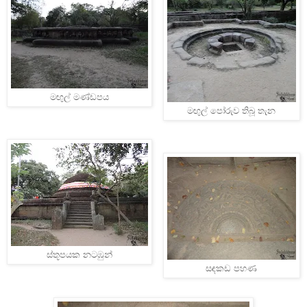
මඟුල් මණ්ඩපය
මඟුල් පෝරුව තිබූ තැන
ස්තූපයක නටඹුන්
සඳකඩ පහණ