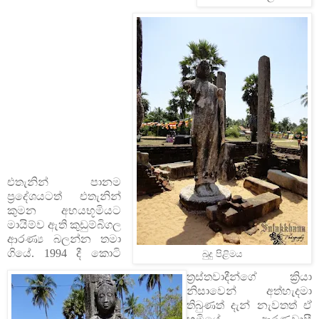
එතැනින් පානම
ප්‍රදේශයටත් එතැනින්
කුමන අභයභූමියට
මායිම්ව ඇති කුඩුම්බිගල
ආරණ්‍ය බලන්න තමා
ගියේ. 1994 දී කොටි
බුදු පිළිමය
ත්‍රස්තවාදීන්ගේ ක්‍රියා
නිසාවෙන් අත්හැදමා
තිබුණත් දැන් නැවතත් ඒ