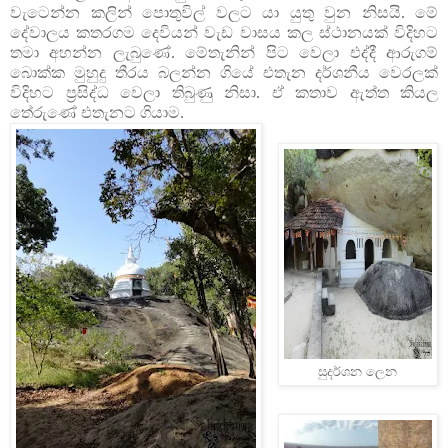
වැටෙන්න කලින් පොතුවිල් වලට යා යුතු වුන නිසයි. මේ
දේවාලය කතරගම දෙවියන් වැඩ වාසය කල ස්ථානයක් විදිහට
තමා අහන්න ලැබුණේ. මේතැනින් පිට වෙලා එද්දී ආරුගම්
බොක්ක මුහුදු තීරය බලන්න ගියේ එතැන දර්ශනීය වෙරලක්
විදිහට ප්‍රසිද්ධ වෙලා තිබුණු නිසා. ඒ කතාව ඇත්ත කියල
තේරුණේ එතැනට ගියාම.
සුදර්ශන ලෙන