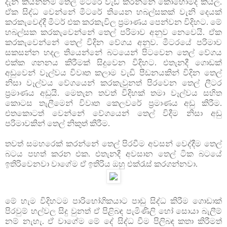
දැන් කියන්නම් තෙල් මීටරේ වැඩ කරන්නේ කොහොමද කියල.
ඒක සිද්ධ වෙන්නේ මීටරේ තියෙන හබල්සකක් වැනි දෙයක්
කරකැවෙද්දී මීටර් එක කරකැවිල ප්‍රමාණය පෙන්වන විදිහට. මේ
හබල්සක කරකැවෙන්නේ තෙල් පරිමාව අනුව නෙවෙයි. ඒක
කරකැවෙන්නේ තෙල් විදින වේගය අනුව. මීටරයේ පරිමාව
සකසන්න හදල තියෙන්නේ බටයෙන් පිටවෙන තෙල් වේගය
එක්ක ගනනය කිරීමක් සිදුවෙන විදිහට. එතැනදී ගොඩක්
අඩුවෙන් වෑල්වය විවෘත කලාම වැඩි පීඩනයකින් විදින තෙල්
නිසා වෑල්වය වේගයෙන් කරකැවුනත් පිරවෙන තෙල් ලීටර
ප්‍රමාණය අඩුයි. මෙතැන තවත් විදිහක් තමා වෑල්වය සහිත
කොටස තැලීමෙන් විවෘත කෙලවරේ ප්‍රමාණය අඩු කිරීම.
එතකොටත් වෙන්නේ වේගයෙන් තෙල් විදීම නිසා අඩු
පරිමාවකින් තෙල් නිකුත් කිරීම.
තවත් සමහරෙක් කරන්නේ තෙල් පිරවීම අවසන් වෙද්දීම තෙල්
බටය පහත් කරන එක. එතැනදී අවසාන තෙල් ටික බටයේ
ඉතිරිවෙනවා වාගේම ඒ ඉතිරිය ඔහු එක්රැස් කරගන්නවා.
මේ හැම විදිහටම පාරි‍භෝගිකයාට පාඩු සිද්ධ කිරීම ගොඩාක්
පිරවුම් හල්වල සිදු වුනත් ඒ පිළිබඳ පැමිණිලි හෝ සොයා බැලීම්
නම් නැහැ. ඒ වාගේම මේ දේ සිද්ධ වීම පිලිබඳ කතා කිරීමත්