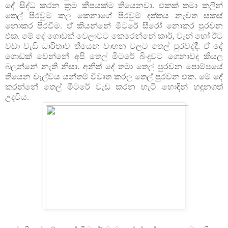
දේ සිද්ධ කරන ක්‍රම කීපයක්ම තියෙනවා. එකක් තමා කලින්
තෙල් පිරවුම කල කෙනාගේ පිරවුම් දත්තය නැවත සකස්
නොකර පිරවීම. ඒ කියන්නේ මීටරේ සීරෝ නොකර පුරවන
එක. මේ දේ ගොඩක් වෙලාවට කෙරෙන්නේ කාර්, වෑන් හෝ ඊට
වඩා වැඩි ධාරිතාව තියෙන වාහන වලට තෙල් පුරවද්දී. ඒ දේ
ගොඩක් වෙන්නේ අපි තෙල් මීටරේ බිංදුවට ගෙනාවද කියල
බලන්නේ නැති නිසා. අනිත් දේ තමා තෙල් පුරවන පොම්පයේ
තියෙන වෑල්වය යන්තම් විවෘත කරල තෙල් පුරවන එක. මේ දේ
කරන්නේ තෙල් මීටරේ වැඩ කරන හැටි හොඳින් හඳුනගත්
උදවිය.