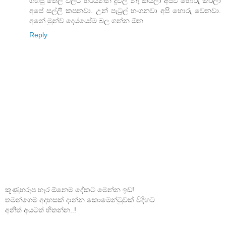
ගහපු තෙල් වලට හරියන්න දුවල නෑ කියලා අපිව හොරු කරලා
අපේ සල්ලි කපනවා. උන් පැට්‍රල් හංගනවා අපි හොරු වෙනවා.
අනේ මුන්ව දෙය්යෝම බල ගන්න ඕන
Reply
කුණුහරුප හැර ඕනෙම දේකට මෙන්න ඉඩ!
තමන්ගෙම අදහසක් දාන්න කොමෙන්ටුවක් විදිහට
අනිත් අයටත් හිතන්න..!