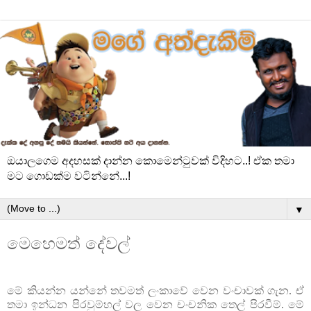
ඔයාලගෙම අදහසක් දාන්න කොමෙන්ටුවක් විදිහට..! ඒක තමා
මට ගොඩක්ම වටින්නේ...!
▼
මෙහෙමත් දේවල්
මේ කියන්න යන්නේ තවමත් ලංකාවේ වෙන වංචාවක් ගැන. ඒ
තමා ඉන්ධන පිරවුම්හල් වල වෙන චංචනික තෙල් පිරවීම්. මේ