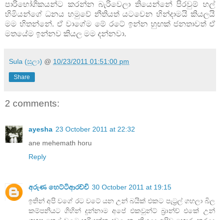
පාරිභෝගිකයන්ට කරන්න බැරිවෙලා තියෙන්නේ පිරවුම් හල්
හිමියන්ගේ ධනය හමුවේ නීතියත් යටවෙන හින්දාමයි කියලයි
මම හිතන්නේ. ඒ වාගේම මේ රටේ ඉන්න හුඟක් ජනතාවත් ඒ
මතයේම ඉන්නව කියල මම දන්නවා.
Sula (සුලා)
@
10/23/2011 01:51:00 pm
Share
2 comments:
ayesha
23 October 2011 at 22:32
ane mehemath horu
Reply
අරුණ හෙට්ටිආරච්චි
30 October 2011 at 19:15
ඉතින් අපි වගේ රට වටේ යන උන් බයික් එකට පැට්‍රල් ගහලා බිල
කම්පනියට ගිහින් දුන්නාම අපේ එකවුන්ට් බ්‍රාන්ච් එකේ උන්