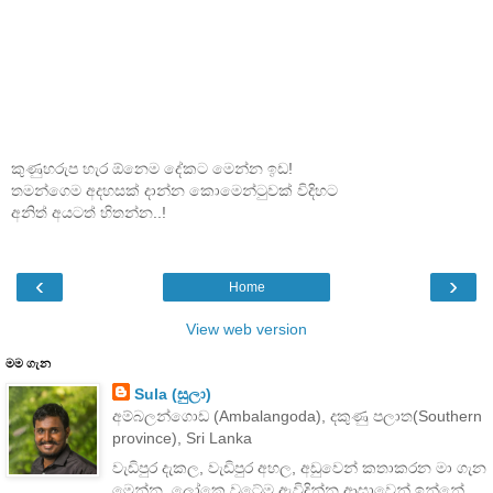
කුණුහරුප හැර ඕනෙම දේකට මෙන්න ඉඩ!
තමන්ගෙම අදහසක් දාන්න කොමෙන්ටුවක් විදිහට
අනිත් අයටත් හිතන්න..!
‹
›
Home
View web version
මම ගැන
Sula (සුලා)
අම්බලන්ගොඩ (Ambalangoda), දකුණු පලාත(Southern
province), Sri Lanka
වැඩිපුර දැකල, වැඩිපුර අහල, අඩුවෙන් කතාකරන මා ගැන
මෙන්න. ලෝකෙ වටේම ඇවිදින්න ආසාවෙන් ඉන්නේ.