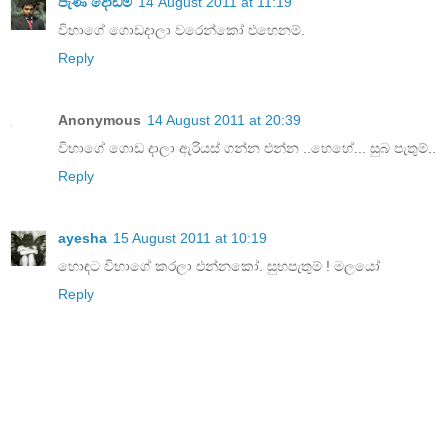
පැණි දොඩම්
14 August 2011 at 11:19
විභාගේ ගොඩදාලා වරෙන්කෝ එහෙනම්.
Reply
Anonymous
14 August 2011 at 20:39
විභාගේ ගොඩ දාලා ඇරියස් ගන්න එන්න ..හෙහේ... සුබ පැතුම්..
Reply
ayesha
15 August 2011 at 10:19
හොඳට විභාගේ කරලා එන්නකෝ. සුභපැතුම් ! මලයෝ
Reply