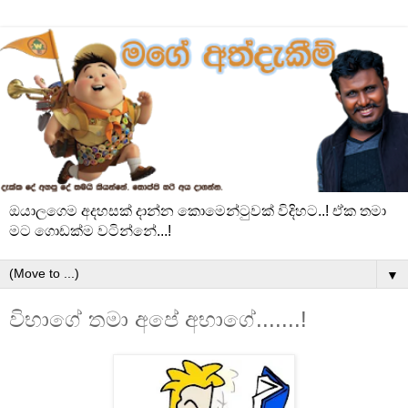
ඔයාලගෙම අදහසක් දාන්න කොමෙන්ටුවක් විදිහට..! ඒක තමා
මට ගොඩක්ම වටින්නේ...!
▼
විභාගේ තමා අපේ අභාගේ.......!