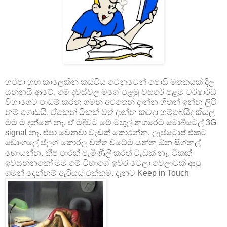
හප්පා හුඟ කාලෙකින් කස්ටිය වෙනුවෙන් පොඩි මතකයක් දීල
යන්නයි ආවේ. මේ දවස්වල මගේ පළමු වසරේ පළමු වර්ෂාර්ධ
විභාගෙට පාඩම් කරන ගමන් අළුතෙන් දාන්න හිතන් ඉන්න ලිපි
නම් ගොඩයි. ඒකෙන් ටිකක් වත් දාන්න කවදා හම්බෙයිද කියල
මම ම දන්නේ නෑ. ඒ මදිවට මේ මඟුල් නගරෙට මොබිටෙල් 3G
signal නෑ. එපා වෙනවා වැඩක් කොරන්න. ලැප්ටොප් එකට
ඩොංගලේ ප්ලග් කොරල වත්ත වටේම යන්න ඕන සිග්නල්
හොයන්න. කීප පාරක් පැමිණිලි කරත් වැඩක් නෑ. ටිකක්
ඉවසන්නකෝ මම මේ විභාගේ ඉවර වෙලා වෙලාවක් ආපු
ගමන් දෙන්නම් ඇරියස් එක්කම. දැනට Keep in Touch