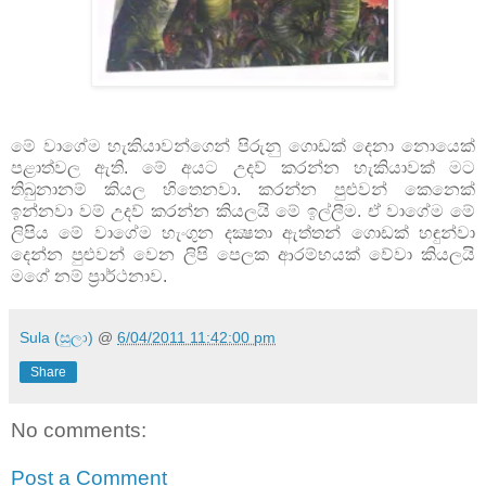
මේ වාගේම හැකියාවන්ගෙන් පිරුනු ගොඩක් දෙනා නොයෙක්
පළාත්වල ඇති. මේ අයට උදව් කරන්න හැකියාවක් මට
තිබුනානම් කියල හිතෙනවා. කරන්න පුළුවන් කෙනෙක්
ඉන්නවා වම් උදව් කරන්න කියලයි මේ ඉල්ලීම. ඒ වාගේම මේ
ලිපිය මේ වාගේම හැංගුන දක්‍ෂතා ඇත්තන් ගොඩක් හඳුන්වා
දෙන්න පුළුවන් වෙන ලිපි පෙලක ආරම්භයක් වේවා කියලයි
මගේ නම් ප්‍රාර්ථනාව.
Sula (සුලා)
@
6/04/2011 11:42:00 pm
Share
No comments:
Post a Comment