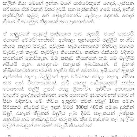
කලින් ගියා මෙහේ ඉන්න මගේ යාළුවෙකුගේ ගෙදර, ලස්සන
පරිසරය ඒත් ටිකක් විතර දුරයි. එක පැත්තකින් ගමේ පාර, අනිත්
පැතිවලින් කුඹුරු ගේ දෙපැත්තෙන්ම ගල්තලා දෙකක්. ගෙදර
ගියාම හිතට පුදුම නිදහසක් තමා දැනෙන්නේ.
ඒ යාලුවගේ පවුලේ ඔක්කොම නව දෙනයි. මගේ යාළුවයි
එයාගේ අම්මයි තාත්තයි, අක්කලා තුන්දෙනයි මල්ලියි නංගියි.
නියම කලාව පිරුණු පවුලක්. හැමදෙනාගෙම හිත්වල වගේම
වැඩවලත් කලාව තැවරිලා තියෙනවා. තාත්තා රැකියාව විදිහට
කරන්නේ ගොවිතැන. මම කතාව කියන්නේ නම් මේ මල්ලියි
අයියයි ගැන. දෙදෙනාම එකැසක් අබාධිතයන්. ඒ වුනත්
කිසිවෙකුටත් කරදරයක් නැතිව ජීවත් වෙනවා. අයියාගේ ඇසක්
ඇත්තේම නැහැ, මල්ලිගේ ඇස වර්ධනය වෙලා නැහැ. අයියා
නම් දැන් විවාහකයෙක්. පුංචි කොලු පැටියෙකුගේ තාත්ත
කෙනෙක්. මල්ලි උසස් පෙළ ලියනවා. ආර්ථික අපහසුතා
වාගේම ප්‍රදේශයේ තිබෙන පොදු පහසුකම් අඩුකමෙනුත් මොවුන්
පීඩා විඳිනවා. මේ නිවස ඇතුළුව තවත් පවුල් 10ක පමන
පිරිසකට නිවෙස් වල ඉඳන් මීටර 300ක් 400ක් පමණ දුරකින්
විදුලි රැහැන් තිබුනත් විදුලිය ලබා දීමට පාලකයන් උත්සුක
නොවීම නම් කණගාටුවට කරුණක්. කීප වතාවත්ම කල ඉල්ලීම්
වලින් මොවුන් හෙම්බත් වෙලයි තියෙන්නේ.