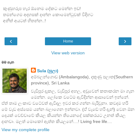
කුණුහරුප හැර ඕනෙම දේකට මෙන්න ඉඩ!
තමන්ගෙම අදහසක් දාන්න කොමෙන්ටුවක් විදිහට
අනිත් අයටත් හිතන්න..!
‹
›
Home
View web version
මම ගැන
Sula (සුලා)
අම්බලන්ගොඩ (Ambalangoda), දකුණු පලාත(Southern
province), Sri Lanka
වැඩිපුර දැකල, වැඩිපුර අහල, අඩුවෙන් කතාකරන මා ගැන
මෙන්න. ලෝකෙ වටේම ඇවිදින්න ආසාවෙන් ඉන්නේ.
ඒත් තාම ලංකාව වටේවත් ඇවිදල ඉවර කර ගන්න බැරිවුනා. කවදම හරි
මේ වැඩ අස්සෙම යන්න බලාගෙන ඉන්නවා. (ඒ් වැඩේ හරි දැන්) වෙන ඕන
දෙයක් වෙච්චාවේ කියල කියන්න තියෙනදේ සක්කරයට උනත් කියල
දානවා. මලත් මොකෝ ඇත්ත කියලනේ....! Living free life....
View my complete profile