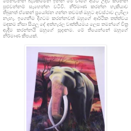
පෙන්වන්න බැරිකමෙන් ඉන්න මේ වාගේ අයට උදව් කරන්න
පුළුවන්නම් සෑහෙන්න වටීවි. නිර්මාණ කරන්න හැකියාව
තිබුනත් ඒකෙන් ප්‍රයෝජන ගන්න තවමත් ඔහුට අවස්ථාව ලැබිලා
නැහැ. ඉගෙනීම දිගටම කරන්නවත් ඔහුගේ ආර්ථික තත්ත්වය
මඳකම නිසා සියලු දේ අත්හැරල වෘත්තියමය ලෙස තමන්ගේ චිත්‍ර
ඇඳීම කරන්නයි ඔහුගේ සූදානම. මේ තියෙන්නේ ඔහුගේ
නිර්මාණ කීපයක්.