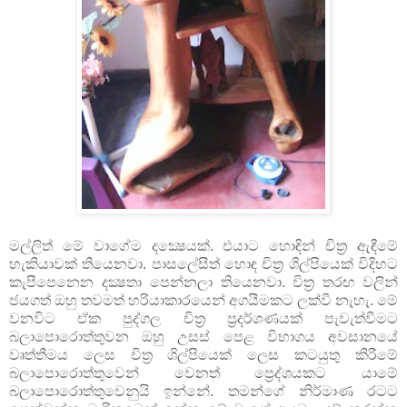
මල්ලිත් මේ වාගේම දක්‍ෂෙයක්. එයාට හොඳින් චිත්‍ර ඇඳීමේ
හැකියාවක් තියෙනවා. පාසලේසීත් හොඳ චිත්‍ර ශිල්පියෙක් විදිහට
කැපීපෙනෙන දක්‍ෂතා පෙන්නලා තියෙනවා. චිත්‍ර තරඟ වලින්
ජයගත් ඔහු තවමත් හරියාකාරයෙන් අගයීමකට ලක්වී නැහැ. මේ
වනවිට ඒක පුද්ගල චිත්‍ර ප්‍රදර්ශණයක් පැවැත්වීමට
බලාපොරොත්තුවන ඔහු උසස් පෙළ විභාගය අවසානයේ
වෘත්තීමය ලෙස චිත්‍ර ශිල්පියෙක් ලෙස කටයුතු කිරීමේ
බලාපොරොත්තුවෙන් වෙනත් ප්‍රෙද්ශයකට යාමේ
බලාපොරොත්තුවෙනුයි ඉන්නේ. තමන්ගේ නිර්මාණ රටට