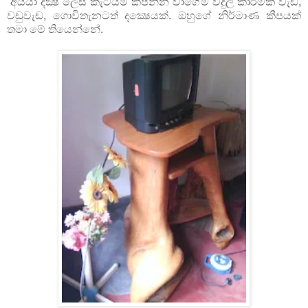
අයියා දක්‍ෂ ලෙස කැටයම් කපන්න වාගේම විදුලි කාර්මික වැඩ,
වඩුවැඩ, ගොවිතැනටත් දක්‍ෂෙයක්. ඔහුගේ නිර්මාණ කීපයක්
තමා මේ තියෙන්නේ.