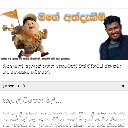
ඔයාලගෙම අදහසක් දාන්න කොමෙන්ටුවක් විදිහට..! ඒක තමා
මට ගොඩක්ම වටින්නේ...!
▼
කැලේ පිපෙන මල්...
මම අද ලියන්නේ හුඟ දවසකින්. මේ ලිපිය ලියන්න නම් මම
ගොඩක් කල් ඉඳල බලන් හිටියා. මගේ බ්ලොග් අඩවිය කියවන
අය දන්නවා මම ඉන්නේ අම්පාරේ කියල. මම මාස කීපයකට