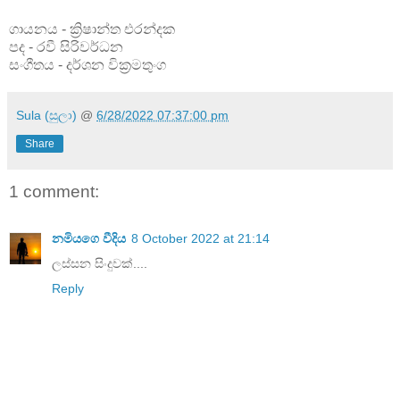
ගායනය - ක්‍රිෂාන්ත එරන්දක
පද - රවී සිරිවර්ධන
සංගීතය - දර්ශන වික්‍රමතුංග
Sula (සුලා)
@
6/28/2022 07:37:00 pm
Share
1 comment:
නමියගෙ වීදිය
8 October 2022 at 21:14
ලස්සන සිංදුවක්....
Reply