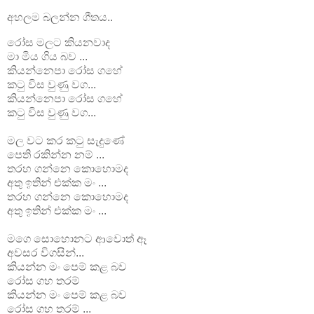
අහලම බලන්න ගීතය..
රෝස මලට කියනවාද
මා මිය ගිය බව ...
කියන්නෙපා රෝස ගහේ
කටු විස වුණු වග...
කියන්නෙපා රෝස ගහේ
කටු විස වුණු වග...
මල වට කර කටු සැදුණේ
පෙති රකින්න නම් ...
තරහ ගන්නෙ කොහොමද
අතු ඉතින් එක්‌ක මං ...
තරහ ගන්නෙ කොහොමද
අතු ඉතින් එක්‌ක මං ...
මගෙ සොහොනට ආවොත් ඈ
අවසර විගසින්...
කියන්න මං පෙම් කළ බව
රෝස ගහ තරම්
කියන්න මං පෙම් කළ බව
රෝස ගහ තරම් ...