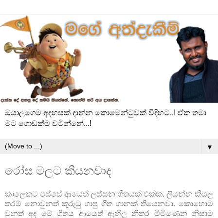
ඔයාලගෙම අදහසක් දාන්න කොමෙන්ටුවක් විදිහට..! ඒක තමා
මට ගොඩක්ම වටින්නේ...!
▼
රෝස මලට කියනවාද
කාලෙකට පස්සේ ආයෙත් ලස්සන ගීතයක් එක්ක. ලියන්න කියල
තරම් නොවුනත් කුරුටු ගාපු ගීත ගානක් තියෙනවා. කොහොම
වුනත් අද මේ ගීතය ආයෙත් ඇහිල නිතර මිමිණෙන නිසාම