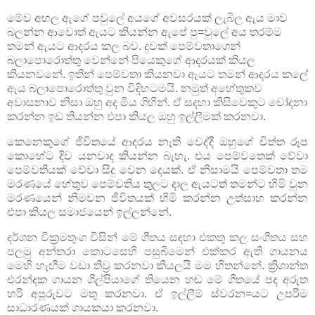
මේව අහල ඇගේ පවුලේ අයගේ අවසරයක් ලැබිල ඇය මාව
බලන්න ආවොත් ඇයට කියන්න ඇපේ පු=වුලේ අය තරම්ම
තමන් ඇයට ආදරය කල බව. දුවක් පෙම්වතාගෙන්
බලාපොරොත්තු වෙන්නේ පියෙකුගේ ආදරයක් කියල
කියනවනේ. ඉතින් පෙම්වතා කියනවා ඇයට තමන් ආදරය කලේ
ඇය බලාපොරොත්තු වුන විදිහටමයි. නමුත් අහේතුකව
අවාසනාව නිසා ඔහු අද මිය ගිහින්. ඒ සදහා කිසිවෙකුට චෝදනා
කරන්න ඉඩ තියන්න එපා කියල ඔහු ඉල්ලීමක් කරනවා.
කෙනෙකුගේ ජීවිතයේ ආදරය නැති වෙද්දී ඔහුගේ චිත්ත රූප
කොහේට දිව යනවාද කියන්න බැහැ. එය පෙම්වතෙක් වේවා
පෙම්වතියක් වේවා සිදු වෙන දෙයක්. ඒ නිසාමයි පෙම්වතා තම
මරණයේ හේතුව පෙම්වතිය තුලට දාල ඇයටත් තමන්ට හිමි වුන
මරණයෙන් නිමවන ජීවිතයක් හිමි කරන්න උත්සාහ කරන්න
එපා කියල සමාජයෙන් ඉල්ලන්නේ.
දර්ශන වික්‍රමතුංග විසින් මේ ගීතය සඳහා එකතු කල සංගීතය සහ
පලමු අන්තරා කොටසෙහි පසුබිමෙන් එක්කර ඇති ගායනය
මෙහි හැඟීම වඩා තීව්‍ර කරනවා කියලයි මම හිතන්නේ. ක්‍රිශාන්ත
එරන්දක ගායන ශිල්පියාගේ තියෙන හඬ මේ ගීතයේ පද අරුත
හරි අපූරුවට මතු කරනවා. ඒ ඉල්ලීම් ස්වරන=යට උපරිම
සාධාරණයක් ගායකයා කරනවා.