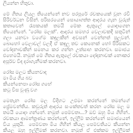
ලියන්න හිතුවා.
මේ ගීතය ලියල තියෙන්නේ නව පරපුරේ රචකයෙක් වුන රවී
සිරිවර්ධන විසින්. පරිසරයෙන් සොයාගත්ත ආදරය ගැන වුරුත්
කතාවෙන් රෑපකයක් තමයි මේක ඇතුලේ යොදාගෙන
තියෙන්නේ. "රෝස මලක්". ආදරය සමහර වෙලාවකදී සතුටින්
ගලා යනවා වගේම කඳුලකින් අවසන් වෙන්නත් පුලුවන්.
බොහෝ වෙලාවල් වලදී ඒ කඳුලු තව කෙනෙක් හෝ පිරිසකට
චෝදනාවකින් සමනය කර ගන්න උත්සාහ කරනවා. සමාජය
එහෙමයි. නමුත් මේ ගීතය ඇතුලේ රචකයා දෝදනාවක් නොකර
අපූර්ව විඳ දරාගැනීමක් කරනවා.
රෝස මලට කියනවාද
මා මිය ගිය බව
කියන්නෙපා රෝස ගහේ
කටු විස වුණු වග
මෙතැන රෝස මල විදිහට උඵමා කරන්නේ තමන්ගේ
ප්‍රේමවන්තිය. කවුරුත් ආදරය සංකේතවත් කරන රෝස මල ම
තමයි යොදා ගන්නේ. නමුත් පෙම්වතා....? ඔව් ඔහු මිය ගිහින්..
රචකයා ආමන්ත්‍රණය කරන්නේ, ඉල්ලීම් කරන්නේ සමාජයෙන්
විය යුතුයි. පෙම්වතා මිය ගිහින් කියල පෙම්වතියට කියන්න
කියල ඔහු ඉල්ලීමක් කරනවා. නමුත් ඒ එක්කම ඉල්ලීමක්