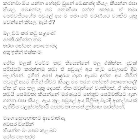
කරනවා මිය යන්න හේතුව වුනේ මොකක්ද කියල කියන්න එපා
කියල. මොනවද මේ නොකියා ඉන්න සත්‍යය. ඒ තමා
පෙම්වතියගේම පවුලේ අය ම තමා මේ මරණයට වගකිව යුතු
වෙන්නේ කියල. ඇයි ඒ?
මල වට කර කටු සැදුණේ
පෙති රකින්න නම්
තරහ ගන්නෙ කොහොමද
අතු ඉතින් එක්‌ක මං
රෝස මලක් වටේට කටු තියෙන්නේ මල රකින්න. දුවක්
පරිස්සම් කරන්නම තමා ඒ පවුලේ අය හැම වෙලාවේ දීම
බලන්නේ. ඉතින් අපේ ආදරය ගැන ඇයව දන්න අය ගිහින්
පවුලේ අයට ගිහින් කිව්ව කියල මම තරහ ගන්නේ කොහොමද?
ඒක ඒ අය කල යුතු දෙයක්. ඒක ඔවුන්ගේ වගකීමක්. ඒ නිසාම
තමයි පෙම්වතා කියන්නේ මරණයට හේතුව පෙම්වතියට දැන
ගන්න එපා කියල. ඇය තුල පවුලේ අය පිලිබඳ වැරදි ආකල්පයක්
ඇතිවීම වලක්වන්නයි පෙම්වතා තාමත් උත්සාහ කරන්නේ.
මගෙ සොහොනට ආවොත් ඈ
අවසර විගසින්
කියන්න මං පෙම් කළ බව
රෝස ගහ තරම්