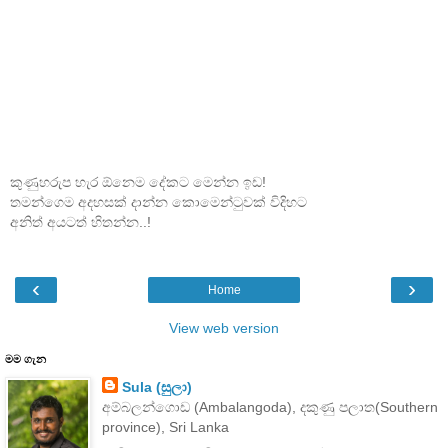
කුණුහරුප හැර ඕනෙම දේකට මෙන්න ඉඩ!
තමන්ගෙම අදහසක් දාන්න කොමෙන්ටුවක් විදිහට
අනිත් අයටත් හිතන්න..!
‹
›
Home
View web version
මම ගැන
Sula (සුලා)
අම්බලන්ගොඩ (Ambalangoda), දකුණු පලාත(Southern
province), Sri Lanka