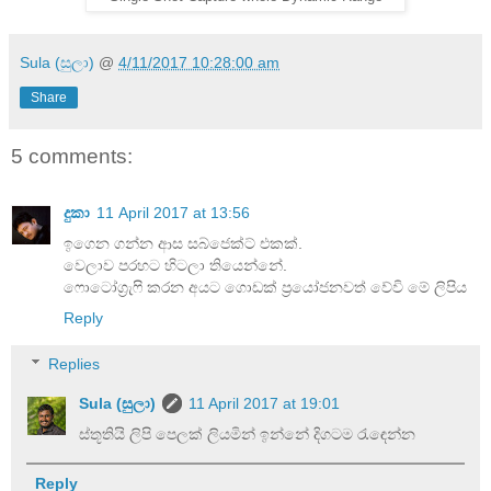
Sula (සුලා)
@
4/11/2017 10:28:00 am
Share
5 comments:
දුකා
11 April 2017 at 13:56
ඉගෙන ගන්න ආස සබ්ජෙක්ට් එකක්.
වෙලාව පරහට හිටලා තියෙන්නේ.
ෆොටෝග්‍රැෆි කරන අයට ගොඩක් ප්‍රයෝජනවත් වේවි මේ ලිපිය
Reply
Replies
Sula (සුලා)
11 April 2017 at 19:01
ස්තූතියි ලිපි පෙලක් ලියමින් ඉන්නේ දිගටම රැඳෙන්න
Reply