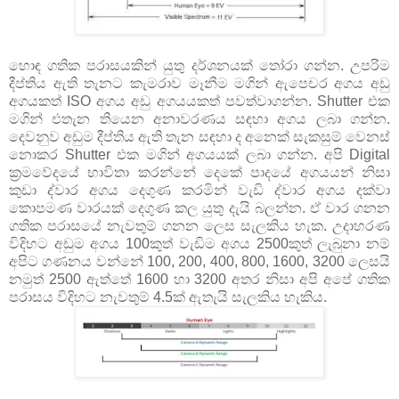
හොඳ ගතික පරාසයකින් යුතු දර්ශනයක් තෝරා ගන්න. උපරිම
දීප්තිය ඇති තැනට කැමරාව මෑනීම මගින් ඇපෙචර අගය අඩු
අගයකත් ISO අගය අඩු අගයයකත් පවත්වාගන්න. Shutter එක
මගින් එතැන තියෙන අනාවරණය සඳහා අගය ලබා ගන්න.
දෙවනුව අඩුම දීප්තිය ඇති තැන සඳහා ද අනෙක් සැකසුම් වෙනස්
නොකර Shutter එක මගින් අගයයක් ලබා ගන්න. අපි Digital
ක්‍රමවේදයේ භාවිතා කරන්නේ දෙකේ පාදයේ අගයයන් නිසා
කුඩා ද්වාර අගය දෙගුණ කරමින් වැඩි ද්වාර අගය දක්වා
කොපමණ වාරයක් දෙගුණ කල යුතු දැයි බලන්න. ඒ වාර ගනන
ගතික පරාසයේ නැවතුම් ගනන ලෙස සැලකිය හැක. උදාහරණ
විදිහට අඩුම අගය 100කුත් වැඩිම අගය 2500කුත් ලැබුනා නම්
අපිට ගණනය වන්නේ 100, 200, 400, 800, 1600, 3200 ලෙසයි
නමුත් 2500 ඇත්තේ 1600 හා 3200 අතර නිසා අපි අපේ ගතික
පරාසය විදිහට නැවතුම් 4.5ක් ඇතැයි සැලකිය හැකිය.