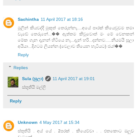
Sachintha
11 April 2017 at 18:16
මුලින් කියවද්දි මුකුත් තෙරුන්නෑ....අයේ පාරක් කියෙවුවම තමා
වැඩේ තෙරුනේ...�� ඇත්තම කිවුවොත් මං මේ වෙනකන්
මේක ගැන දැනන් හිටියෙ නැ...දැන් හරි...දන්නව.....නියමයි සුලා
අයියා...දිගටම ලියන්න.(වෙලාව තියෙන හැටියට) ජය!��
Reply
Replies
Sula (සුලා)
11 April 2017 at 19:01
ස්තූතියි මල්ලි
Reply
Unknown
4 May 2017 at 15:34
ස්තුතියි . අය්‍ යේ . 2පරක් . කියෙව්වා . . එතකොට ඔලුව
වැටුනේ . . . .