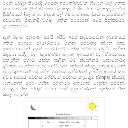
මුදුන් වෙලා තියෙද්දී ගෙයක ඉස්තෝප්පුවක තියෙන මල් ගහක්
සහ ගෙට ඉහලින් තියෙන වලාකුලක් හිතන්න. වලාකුලු උපරිම
දීප්තියෙන් දිලෙනවා. නමුත් මල් ගහට ඒ ආලෝකය වැටෙන්නේ
අඩුවෙන්. එතැනදී විශාල ගතික පරාසයක් අපේ පින්තූරයට
ලැබෙනනවා.
දැන් ඊලඟ ප්‍රශ්ණේ තමයි අපිට අපේ කැමරාවෙන් දර්ශනයේ
ගතික පරාසය ඡායාරූපයට ගන්න පුළුවන්ද කියන එක.
සාමාන්‍යයෙන් අපේ කැමරාවේ ගතික පරාසය අඩුයි. නවීන
කැමරා මාදිලි වල සෑහෙන්න ලොකු අගයයන් වල තියෙනවා.
එතැනින් එහාට යන්න කලින් මම කියන්නම් කොහොමද
දර්ශනයක ගතික පරාසය අපි මැන ගන්නේ කියල. සාමාන්‍යයෙන්
ඡායාරූපකරණයේ ගතික පරාසය මනින්නේ උපරිම අග‍යේ සහ
අවම අගයේ වෙනස මගින්. ඒ වෙනස නැවතුම් (Stops) කීයක්ද
යන්නෙන් අපිට ගතික පරාසයට අගයයක් දෙන්න පුළුළුන්.
ඔයාලට ඒක තේරුම් ගන්න පොඩි උදාහරණයක් දෙන්නම්. ඒක
කරල බලන්න.