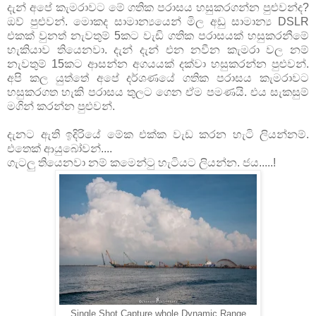
දැන් අපේ කැමරාවට මේ ගතික පරාසය හසුකරගන්න පුළුවන්ද?
ඔව් පුළුවන්. මොකද සාමාන්‍යයෙන් මිල අඩු සාමාන්‍ය DSLR
එකක් වුනත් නැවතුම් 5කට වැඩි ගතික පරාසයක් හසුකරනීමේ
හැකියාව තියෙනවා. දැන් දැන් එන නවීන කැමරා වල නම්
නැවතුම් 15කට ආසන්න අගයයක් දක්වා හසුකරන්න පුළුවන්.
අපි කල යුත්තේ අපේ දර්ශණයේ ගතික පරාසය කැමරාවට
හසුකරගත හැකි පරාසය තුලට ගෙන ඒම පමණයි. එය සැකසුම්
මගින් කරන්න පුළුවන්.
දැනට ඇති ඉදිරියේ මේක එක්ක වැඩ කරන හැටි ලියන්නම්.
එතෙක් ආයුබෝවන්....
ගැටලු තියෙනවා නම් කමෙන්ටු හැටියට ලියන්න. ජය.....!
Single Shot Capture whole Dynamic Range