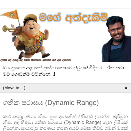
ඔයාලගෙම අදහසක් දාන්න කොමෙන්ටුවක් විදිහට..! ඒක තමා
මට ගොඩක්ම වටින්නේ...!
▼
ගතික පරාසය (Dynamic Range)
කාර්යබහුලත්වය නිසා හුඟ දවසකින් ලිපියක් ලියන්න බැරිවුන
නිසා අද හිතුවා ගතික පරාසය (Dynamic Range) ගැන ලිපියක්
ලියන්න. ඡායාරූප කරණය කරන අයට මේක කිව්ව ගමන් මතක්