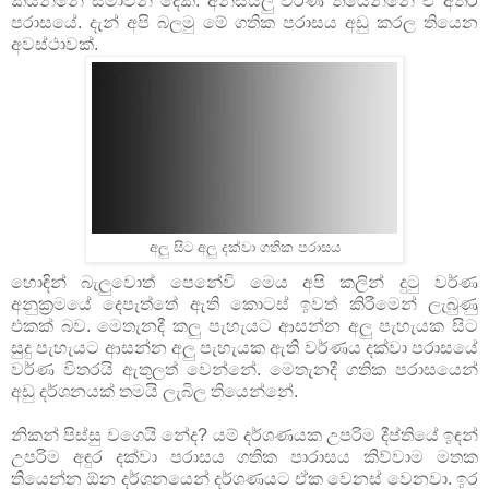
කියන්නේ සීමාවන් දෙක. අන්සියලු වර්ණ තියෙන්නේ ඒ අතර
පරාසයේ. දැන් අපි බලමු මේ ගතික පරාසය අඩු කරල තියෙන
අවස්ථාවක්.
අලු සිට අලු දක්වා ගතික පරාසය
හොඳින් බැලුවොත් පෙනේවි මෙය අපි කලින් දුටු වර්ණ
අනුක්‍රමයේ දෙපැත්තේ ඇති කොටස් ඉවත් කිරීමෙන් ලැබුණු
එකක් බව. මෙතැනදී කලු පැහැයට ආසන්න අලු පැහැයක සිට
සුදු පැහැයට ආසන්න අලු පැහැයක ඇති වර්ණය දක්වා පරාසයේ
වර්ණ විතරයි ඇතුලත් වෙන්නේ. මෙතැනදී ගතික පරාසයෙන්
අඩු දර්ශනයක් තමයි ලැබිල තියෙන්නේ.
නිකන් පිස්සු වගෙයි නේද? යම් දර්ශණයක උපරිම දීප්ති‍යේ ඉඳන්
උපරිම අඳුර දක්වා පරාසය ගතික පාරාසය කිව්වාම මතක
තියෙන්න ඕන දර්ශනයෙන් දර්ශණයට ඒක වෙනස් වෙනවා. ඉර