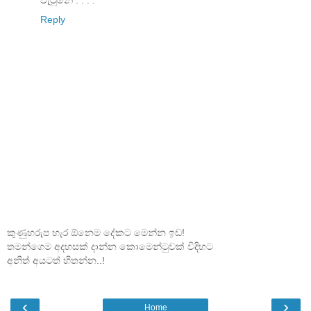
Reply
කුණුහරුප හැර ඕනෙම දේකට මෙන්න ඉඩ!
තමන්ගෙම අදහසක් දාන්න කොමෙන්ටුවක් විදිහට
අනිත් අයටත් හිතන්න..!
‹
›
Home