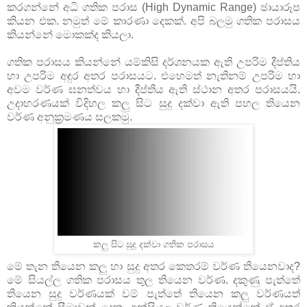
කරගන්නේ අධි ගතික පරාස (High Dynamic Range) ඡායාරූප
කියන එක. නමුත් මේ කාරණා දෙකක්. අපි බලමු ගතික පරාසය
කියන්නේ මොකක්ද කියලා.
ගතික පරාසය කියන්නේ යම්කිසි දර්ශනයක ඇති උපරිම දීප්තිය
හා උපරිම අඳුර අතර පරාසයට. එහෙමත් නැතිනම් උපරිම හා
අවම වර්ණ ඝනත්වය හා දීප්තිය ඇති ස්ථාන අතර පරාසයයි.
උදාහරණයක් විදිහල කලු සිට සුදු දක්වා ඇති පහල තියෙන
වර්ණ අනුක්‍රමණය සලකමු.
කලු සිට සුදු දක්වා ගතික පරාසය
මේ තැන තියෙන කලු හා සුදු අතර කෙතරම් වර්ණ තියෙනවාද?
මේ සියල්ල ගතික පරාසය තුල තියෙන වර්ණ. දකුණු පැත්තේ
තියෙන සුදු වර්ණයක් වම් පැත්තේ තියෙන කලු වර්ණයත්