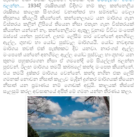
බලන්න.
... 1934දී රක්‍ෂිතයක් විදිහට නම් කල කන්නෙලිය
රක්‍ෂිතය කලෙක සිංහරාජ වනාන්තර හා සම්බන්ධ වෙලා
තිබුනාය කියලයි කියන්නේ. කන්නෙලායට යන මාර්ගය ගැන
විස්තරය කලින් ලිපියේ තියෙන නිසා එතැන ගැන විස්තරයක්
කියන්න යන්නේ නෑ. කන්නෙලියට ඇතුලු වුනාම විවිධ මංපෙත්
ඔස්සේ යන්න පුළුවන්. ලඟම ලේසිම පාර වෙන්නේ අනගිමල
ඇල්ල, ගුහාව හා යෝධ පුස්වැල මාර්ගයයි. යෝධ නවඳගස
මාර්ගය තවත් එක් පැත්තකට දිව යනවා. නාරංගස් ඇල්ල
මංපෙතේ යන්නේ අනගිමල ඇල්ල යෝධ පුස්වැල හා ගුහාව යන
තුනම පහුකරගෙන නිසා ඒ ගමනේදි මේ සියල්ලත් බලන්න
පුළුවන්. ඊලඟ මාර්ගය තමයි කබ්බලේ කන්ද මංපෙත කියන්නේ.
එය තමයි දුෂ්කර මාර්ගය වෙන්නේ. කන්ද නගින එක ලේසි
ගමනක් නොවන නිසාත් කැලෑව මැදින් දුශ්කර මාර්ගයක් තියෙන
නිසාත් යන ප්‍රමාණය නම් ගොඩක් අඩුයි. කාලයක් ති‍ස්සේ
සැලසුම් කරල අවසානයේ අපිත් මේ ගමන යන්න තීරණය කලා.