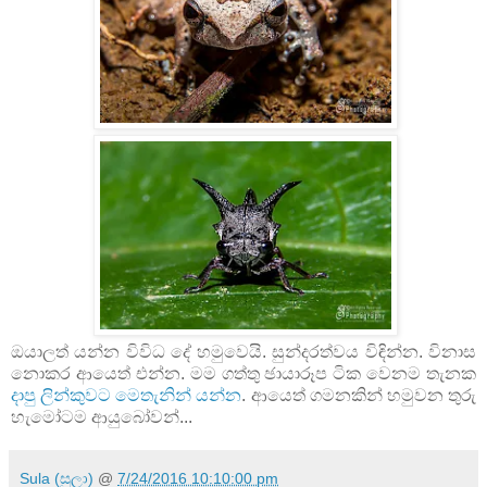
ඔයාලත් යන්න විවිධ දේ හමුවෙයි. සුන්දරත්වය විඳින්න. විනාස
නොකර ආයෙත් එන්න. මම ගත්තු ඡායාරූප ටික වෙනම තැනක
දාපු ලින්කුවට මෙතැනින් යන්න
. ආයෙත් ගමනකින් හමුවන තුරු
හැමෝටම ආයුබෝවන්...
Sula (සුලා)
@
7/24/2016 10:10:00 pm