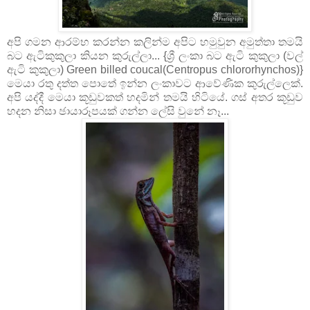
අපි ගමන ආරම්භ කරන්න කලින්ම අපිට හමුවුන අමුත්තා තමයි
බට ඇටිකුකුලා කියන කුරුල්ලා... {ශ්‍රී ලංකා බට ඇටි කුකුලා (වල්
ඇටි කුකුලා) Green billed coucal(Centropus chlororhynchos)}
මෙයා රතු දත්ත පොතේ ඉන්න ලංකාවට ආවේණික කුරුල්ලෙක්.
අපි යද්දී මෙයා කූඩුවකත් හදමින් තමයි හිටියේ. ගස් අතර කූඩුව
හදන නිසා ඡායාරූපයක් ගන්න ලේසි වුනේ නෑ...