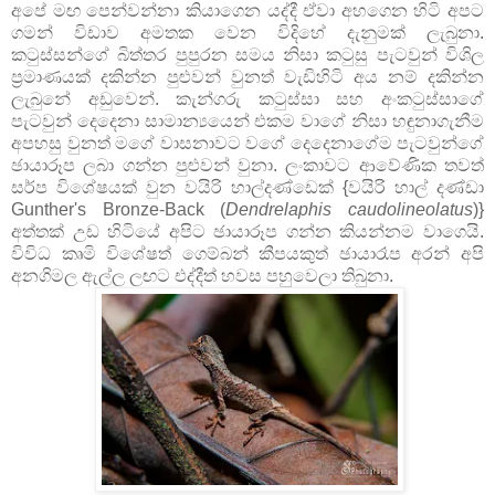
අපේ මඟ පෙන්වන්නා කියාගෙන යද්දී ඒවා අහගෙන හිටි අපට
ගමන් විඩාව අමතක වෙන විදිහේ දැනුමක් ලැබුනා.
කටුස්සන්ගේ බිත්තර පුපුරන සමය නිසා කටුසු පැටවුන් විශිල
ප්‍රමාණයක් දකින්න පුළුවන් වුනත් වැඩිහිටි අය නම් දකින්න
ලැබුනේ අඩුවෙන්. කැන්ගරු කටුස්සා සහ අංකටුස්සාගේ
පැටවුන් දෙ‍දෙනා සාමාන්‍යයෙන් එකම වාගේ නිසා හඳුනාගැනීම
අපහසු වුනත් මගේ වාසනාවට වගේ දෙදෙනාගේම පැටවුන්ගේ
ඡායාරූප ලබා ගන්න පුළුවන් වුනා. ලංකාවට ආවේණික තවත්
සර්ප විශේෂයක් වුන වයිරි හාල්දණ්ඩෙක් {වයිරි හාල් දණ්ඩා
Gunther's Bronze-Back (
Dendrelaphis caudolineolatus
)}
අත්තක් උඩ හිටියේ අපිට ඡායාරූප ගන්න කියන්නම වාගෙයි.
විවිධ කෘමි විශේෂත් ගෙම්බන් කීපයකුත් ඡායාරෑප අරන් අපි
අනගිමල ඇල්ල ලඟට එද්දීත් හවස පහුවෙලා තිබුනා.