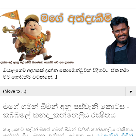
ඔයාලගෙම අදහසක් දාන්න කොමෙන්ටුවක් විදිහට..! ඒක තමා
මට ගොඩක්ම වටින්නේ...!
▼
මගේ ගමන් බිමන් අනූ පස්වැනි කොටස -
කබ්බලේ කන්ද_කන්නෙලිය රක්‍ෂිතය
කාලයකට කලින් මගේ ගමන් බිමන් වලින් කන්නෙලිය රක්‍ෂිතය
පැත්තේ ගියා මතක ඇතිනේ. අමතක අය
මෙතැනින් ගිහින්