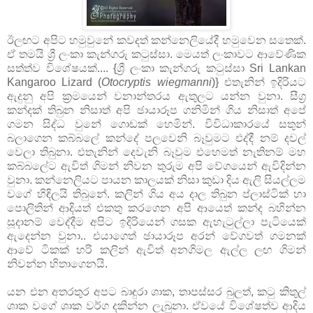
ඊලඟට අපිට හමුවුනේ කවදත් කන්නෙලියේදී හමුවෙන සතෙක්.
ඒ තමයි ශ්‍රී ලංකා කැන්ගරු කටුස්සා. මෙයත් ලංකා‍වට ආවේණික
සත්ත්ව විශේෂයක්.... {ශ්‍රී ලංකා කැන්ගරු කටුස්සා Sri Lankan
Kangaroo Lizard (
Otocryptis wiegmanni
)} එතැනින් ඉදිරියට
ඇදුනු අපි ක්‍රමයෙන් වනාන්තරය ඇතුලට යන්න වුනා. සීග්‍ර
කන්දක් තිබුන නිසාත් අපි ඡායාරූප ගනිමින් ගිය නිසාත් අපේ
ගමන සිද්ධ වුනේ ගොඩක් හෙමින්. විවිධාකාරයේ සතුන්
බලාගෙන කබ්බලේ කන්දේ පලවෙනි බෑවුමට එද්දී නම් දවල්
වෙලා තිබුනා. එතැනින් දෙවැනි බෑවුම ‍එහෙමත් නැතිනම් මහ
කබ්බලේට ඇවිත් ගිමන් නිවන තුරුම අපි වේගයෙන් ඇවිදින්න
වුනා. කන්නෙලියට පායන කාලයක් නිසා කුඩා දිය ඇලි සියල්ලම
වගේ හිඳිලයි තිබුනේ. කලින් ගිය අය දාල තිබුන ප්ලාස්ටික් හා
පොලිතින් ආදියත් එකතු කරගෙන අපි ආයෙත් කන්ද බහින්න
සූදානම් වෙද්දීම අපිට ඉදිරියෙන් ගසක ඇහැටුල්ලා පැටියෙක්
ඇදෙන්න වුනා.. එයාගෙත් ඡායාරූප අරන් වේගවත් ගමනක්
ආවේ ටිකක් හරි කලින් ඇවිත් අනගිමල ඇල්ල ලඟ ගිමන්
නිවන්න හිතාගෙනයි.
යන එන අතරතුර අපට බාඳුරා ශාක, තාපස්සර බුලත්, කටු කිතුල්
ශාක වගේ ශාක වර්ග දකින්න ලැබුනා. ඒවයේ විශේෂත්ව ආදිය