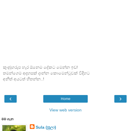
කුණුහරුප හැර ඕනෙම දේකට මෙන්න ඉඩ!
තමන්ගෙම අදහසක් දාන්න කොමෙන්ටුවක් විදිහට
අනිත් අයටත් හිතන්න..!
‹
›
Home
View web version
මම ගැන
Sula (සුලා)