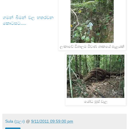
ගමන් බිමන් වල හතරවන
කොටසට.....
ලංකාවේ විශාලම මීවණ ශාකයේ පැළයක්
යෝධ පුස් වැල
Sula (සුලා)
@
9/11/2011 09:59:00 pm