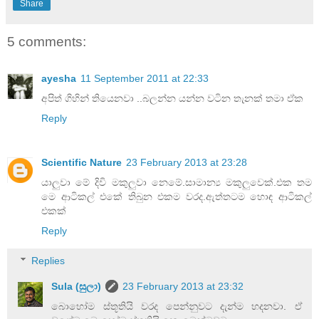
Share
5 comments:
ayesha
11 September 2011 at 22:33
අපිත් ගිහින් තියෙනවා ..බලන්න යන්න වටින තැනක් තමා ඒක
Reply
Scientific Nature
23 February 2013 at 23:28
යාලුවා මේ දිවි මකුලුවා නෙමේ.සාමාන්‍ය මකුලුවෙක්.එක තම
මෙ ආටිකල් එකේ තිබුන එකම වරද.ඇත්තටම හොඳ ආටිකල්
එකක්
Reply
Replies
Sula (සුලා)
23 February 2013 at 23:32
බොහෝම ස්තූතියි වරද පෙන්නුවට දැන්ම හදනවා. ඒ