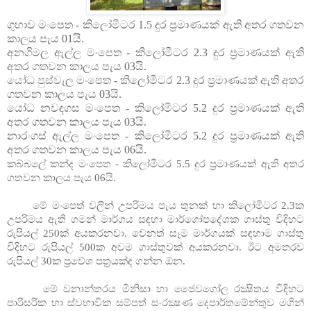
ගුහාව මංපෙත - කිලෝමීටර 1.5 දුර ප්‍රමාණයක් ඇති අතර ගතවන
කාලය පැය 01යි.
අනගිමල ඇල්ල මංපෙත - කිලෝමීටර 2.3 දුර ප්‍රමාණයක් ඇති
අතර ගතවන කාලය පැය 03යි.
යෝධ පුස්වැල මංපෙත - කිලෝමීටර 2.3 දුර ප්‍රමාණයක් ඇති අතර
ගතවන කාලය පැය 03යි.
යෝධ නවඳගස මංපෙත - කිලෝමීටර 5.2 දුර ප්‍රමාණයක් ඇති
අතර ගතවන කාලය පැය 03යි.
නාරංගස් ඇල්ල මංපෙත - කිලෝමීටර 5.2 දුර ප්‍රමාණයක් ඇති
අතර ගතවන කාලය පැය 06යි.
කබ්බලේ කන්ද මංපෙත - කිලෝමීටර 5.5 දුර ප්‍රමාණයක් ඇති අතර
ගතවන කාලය පැය 06යි.
මේ මංපෙත් වලින් උපරිමය පැය තුනක් හා කිලෝමීටර 2.3ක
උපරිමය ඇති ගමන් මාර්ගය සඳහා මාර්ගෝපදේශක ගාස්තු විදිහට
රුපියල් 250ක් අයකරනවා. වෙනත් සෑම මාර්ගයක් සඳහාම ගාස්තු
විදිහට රුපියල් 500ක අවම ගාස්තුවක් අයකරනවා. ඊට අමතරව
රුපියල් 30ක ප්‍රවේශ පත්‍රයක්ද ගන්න ඕන.
මේ වනාන්තරය මිනිසා හා ජෛවගෝල රක්‍ෂිතය විදිහට
පාරිසරික හා ස්වභාවික සම්පත් සංරක්‍ෂණ දෙපාර්තමේන්තුව මගින්