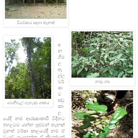
විවේකය සඳහා තැනක්
අ
න
ගිම
ල
ඇ
ල්ල
වර්
නාවු ගස
ෂා
ව
අඩු
වෙනිවැල් ගැහැණු ශාකය
කා
ල
යේදී නම් ආරක්‍ෂාකාරී විදිහට
ඉහලටම යන්න පුළුවන් තැනක්
වුනත් වර්ෂා කාලයේදී නම් ඒ
වැඩේ සෑහෙන්න ඒ කියන්නේ