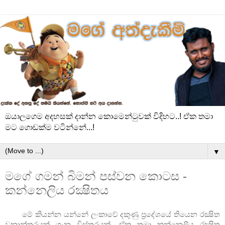
ඔයාලගෙම අදහසක් දාන්න කොමෙන්ටුවක් විදිහට..! ඒක තමා
මට ගොඩක්ම වටින්නේ...!
▼
මගේ ගමන් බිමන් පස්වන කොටස -
කන්නෙලිය රක්‍ෂිතය
මේ කියන්න යන්නේ ලංකාවේ දකුණු ප්‍රදේශයේ තියෙන රක්‍ෂිත
වනාන්තරයක් ගැන විස්තරයක්. ඒක තමා කන්නෙලිය රක්‍ෂිත