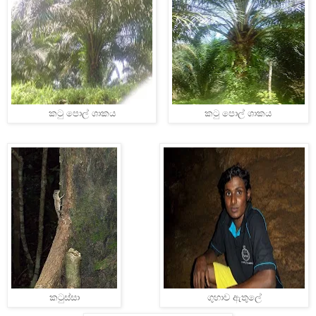
කටු පොල් ශාකය
කටු පොල් ශාකය
කටුස්සා
ගුහාව ඇතුලේ