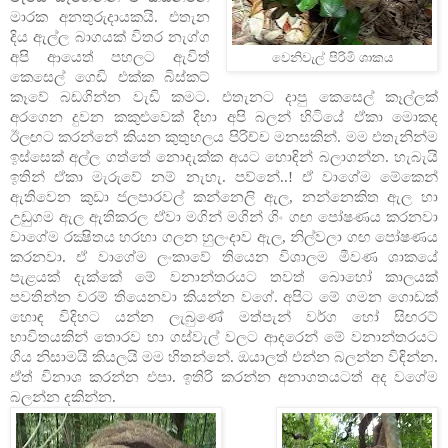
මාරක අනතුරුදායකයි. එතැන
දිය ඇල්ල බාගයක් විතර නැග්ග
අපි ආයෙත් පහලට ඇවිත්
වෙනිවැල් පිරිමි ශාකය
කෙසෙල් ගෙඩි එක්ක බිස්කට්
කෑවේ බඩගින්න වැඩි කමට. එතැනට දාපු කෙසෙල් කෑල්ලක්
අරගෙන දුවන කකුළුවෙක් දිහා අපි බලන් හිටියේ ඒකා මොකද
ඊලඟට කරන්නේ කියන කුතුහලය පිරිච්ච මනසකින්. මම එතැනින්ම
ඉස්සෙක් අල්ල ගත්තේ නොදැක්ක අයට හොඳින් බලාගන්න. හැබැයි
ඉතින් ඒකා මැරුවේ නම් නැහැ. පව්නේ..! ඒ වාගේම මේකෙන්
ඇතිවෙන කුඩා ජලපාරවල් කන්නෙලි ඇල, නන්නෙකිත ඇල හා
උඩුගම ඇල ඇතිකරල ඒවා මගින් මගින් ගිං ගඟ පෝෂණය කරනවා
වාගේම රක්‍ෂිතය හරහා ගලන හුලංදාව ඇල, නිල්වලා ගඟ පෝෂණය
කරනවා. ඒ වාගේම ලංකාවේ තියෙන විශාලම මීවණ ශාකයේ
පැළයක් දැක්කේ මේ වනාන්තරයට තවත් බොහෝ කාලයක්
පවතින්න වරම් තියෙනවා කියන්න වගේ. අපිට මේ ගමන ගොඩක්
හොඳ විදිහට යන්න ලැබුණේ මත්පැන් වර්ග හෝ සිඟරට්
භාවිතයකින් තොරව හා ගස්වැල් වලට ආදරෙන් මේ වනාන්තරයට
ගිය නිසාමයි කියලයි මම හිතන්නේ. ඔයාලත් එන්න බලන්න විඳින්න.
ඒත් විනාශ කරන්න එපා. ඉතිරි කරන්න අනාගතයටත් අද වගේම
බලන්න දකින්න.