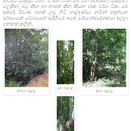
කිව්වේ පුරුද්දට වගේ. ඒ කීන වර්ග පහ වන දොඹකීන, ගුරුකීන,
වලුකීන, බටු කීන හා නාපත් කීන කියන ශාක වර්ග ටික. මේ
අතරේ මීවණ ගහක් උඩ හිටි හාල්දණ්ඩා නමින් හඳුන්වන
සර්පයෙක් වේගයෙන් ඇදීගියේ අපේ මාර්ගෝපදේශකයා අල්ලා
ගන්නත් කලින්.
මහ බදුල්ල
කබර බදුල්ල
කහ බදුල්ල