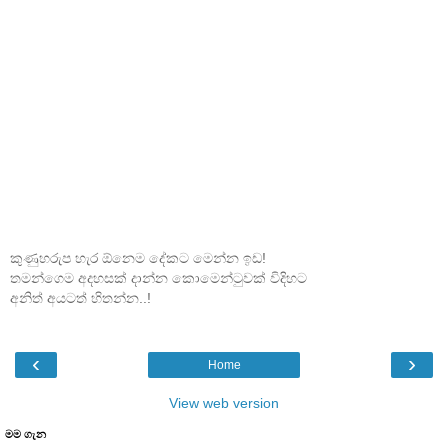
කුණුහරුප හැර ඕනෙම දේකට මෙන්න ඉඩ!
තමන්ගෙම අදහසක් දාන්න කොමෙන්ටුවක් විදිහට
අනිත් අයටත් හිතන්න..!
‹
›
Home
View web version
මම ගැන