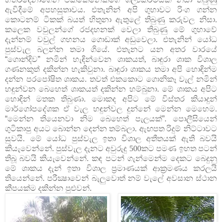
ඇවිදීමේ අපහසුතාවය. එතැනින් අපි ගුහාවට රිංග ගන්න
කොටනම් ටිකක් බයත් හිතුනා ඇතුලේ තිබුණු කරුවල නිසා.
කලෙක වවුලන්ගේ රජදහනක් වෙලා තිබුණු මේ ගුහාවේ
දැන්නම් වවුල් ගහනය ගොඩාක් අඩුවෙලා. එතැනින් යෝධ
පුස්වැල බලන්න තමා ගියේ. එතැනට යන අතර වාරයේ
“
ගොන්දිව
”
නමින් හැඳින්වෙන ශාකයත්, බාඳුරා ශාක විශාල
ගණනකුත් දකින්න හැකිවුනා. බාඳුරා ශාකය තමා අපි හොඳින්ම
දන්න පරපෝෂිත ශාකය. තවත් එකකොට ගොනිකෑ වැල් නමින්
හඳුන්වන බෙහෙත් ශාකයත් දකින්න හම්බුනා. මේ ශාකය අපිට
හොඳින් මතක තිබුණා. මොකද අපිට මේ විස්තර කියාදුන්
මාර්ගෝපදේශක ඒ වැල හඳුන්වල දුන්නේ මෙන්න මෙහෙම.
“
මෙන්න තියෙනවා නිම බෙහෙත් පැලයක්
”
. පොලීසියෙන්
ගුටිකාපු අයට බොන්න දෙන්න තම්බලා. ඇඟපත රිදුම් නිට්ටාවට
සුවයි.
මේ යෝධ පුස්වැල ඉතා විශාල අතීතයක් ඇති බවයි
කියැවෙන්නේ. පුස්වැල දැනට අවුරුදු 500කට පමණ ඉහත පටන්
තිබූ බවයි කියැවෙන්නේ. කඳ පටන් ගැන්මෙන්ම දෙකට බෙදුනු
මේ ශාකය දැන් ඉතා විශාල ප්‍රමාණයක් ආක්‍රමණය කරලයි
තියෙන්නේ. පරීක්‍ෂාවෙන් බැලුවොත් නම් වැලේ අවසාන ස්ථාන
කීපයක්ම දකින්න පුළුවන්.