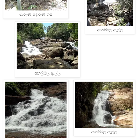
මැරුණු දොරණ ගස
අනගිමල ඇල්ල
අනලිමල ඇල්ල
අනගිමල ඇල්ල