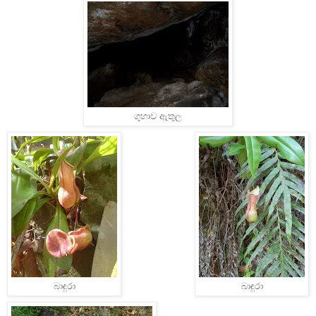
ගුහාව ඇතුල
බාඳුරා
බාඳුරා