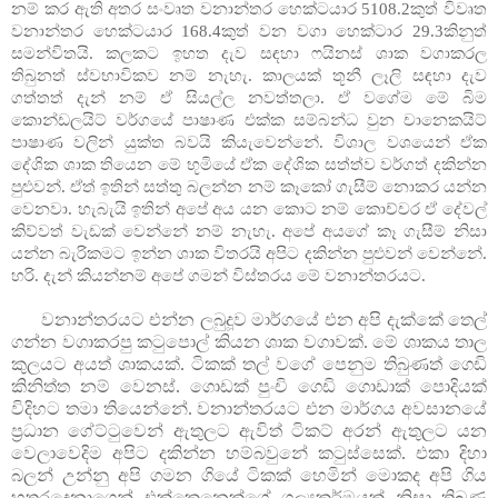
නම් කර ඇති අතර සංවෘත වනාන්තර හෙක්ටයාර 5108.2කුත් විවෘත
වනාන්තර හෙක්ටයාර 168.4කුත් වන වගා හෙක්ටාර 29.3කිනුත්
සමන්විතයි. කලකට ඉහත දැව සඳහා ෆයිනස් ශාක වගාකරල
තිබුනත් ස්වභාවිකව නම් නැහැ. කාලයක් තූනී ලෑලි සඳහා දැව
ගත්තත් දැන් නම් ඒ සියල්ල නවත්තලා. ඒ වගේම මේ බිම
කොන්ඩලයිට් වර්ගයේ පාෂාණ එක්ක සම්බන්ධ වුන චානෙකයිට්
පාෂාණ වලින් යුක්ත බවයි කියැවෙන්නේ. විශාල වශයෙන් ඒක
දේශික ශාක තියෙන මේ භූමියේ ඒක දේශික සත්ත්ව වර්ගත් දකින්න
පුළුවන්. ඒත් ඉතින් සත්තු බලන්න නම් කෑකෝ ගැසීම් නොකර යන්න
වෙනවා. හැබැයි ඉතින් අපේ අය යන කොට නම් කොච්චර ඒ දේවල්
කිව්වත් වැඩක් වෙන්නේ නම් නැහැ. අපේ අයගේ කෑ ගැසීම් නිසා
යන්න බැරිකමට ඉන්න ශාක විතරයි අපිට දකින්න පුළුවන් වෙන්නේ.
හරි. දැන් කියන්නම් අපේ ගමන් විස්තරය මේ වනාන්තරයට.
වනාන්තරයට එන්න ලබුදූව මාර්ගයේ එන අපි දැක්කේ තෙල්
ගන්න වගාකරපු කටුපොල් කියන ශාක වගාවක්. මේ ශාකය තාල
කුලයට අයත් ශාකයක්. ටිකක් තල් වගේ පෙනුම තිබුණත් ගෙඩි
කිනිත්ත නම් වෙනස්. ගොඩක් පුංචි ගෙඩි ගොඩාක් පොදියක්
විදිහට තමා තියෙන්නේ. වනාන්තරයට එන මාර්ගය අවසානයේ
ප්‍රධාන ගේට්ටුවෙන් ඇතුලට ඇවිත් ටිකට් අරන් ඇතුලට යන
වෙලාවෙදිම අපිට දකින්න හම්බවුනේ කටුස්සෙක්. එකා දිහා
බලන් උන්නු අපි ගමන ගියේ ටිකක් හෙමින් මොකද අපි ගිය
හතරදෙනාගෙන් එක්කෙනෙක්ගේ ශල්‍යකර්මයක් නිසා තිබුණු