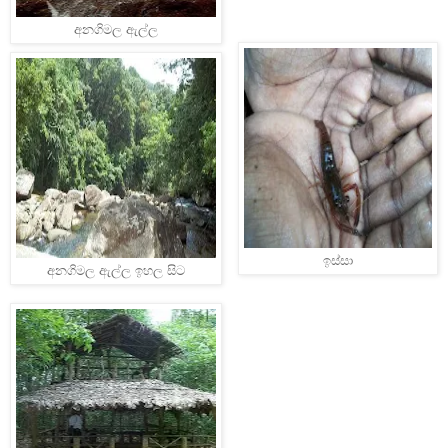
අනගිමල ඇල්ල
ඉස්සා
අනගිමල ඇල්ල ඉහල සිට