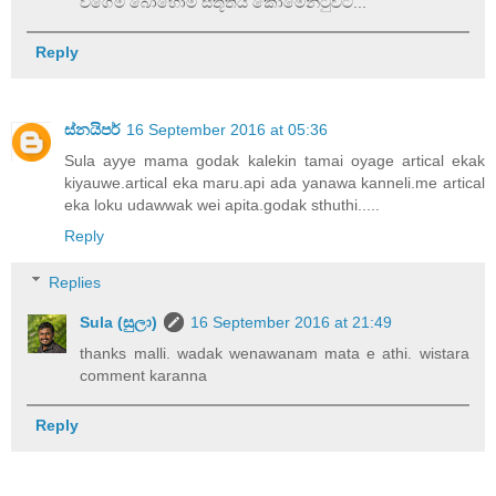
වගේම බොහෝම ස්තූතියි කොමෙන්ටුවට...
Reply
ස්නයිපර්
16 September 2016 at 05:36
Sula ayye mama godak kalekin tamai oyage artical ekak
kiyauwe.artical eka maru.api ada yanawa kanneli.me artical
eka loku udawwak wei apita.godak sthuthi.....
Reply
Replies
Sula (සුලා)
16 September 2016 at 21:49
thanks malli. wadak wenawanam mata e athi. wistara
comment karanna
Reply