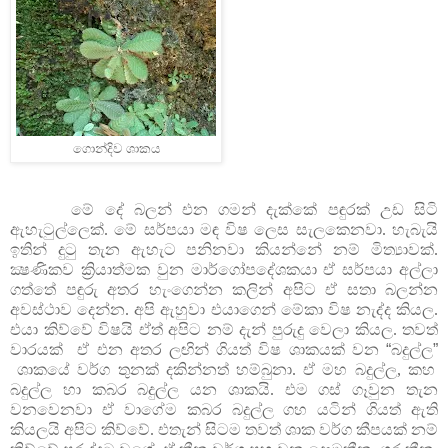
ගොන්දිව ශාකය
මේ දේ බලන් එන ගමන් දැක්කේ පඳුරක් උඩ සිටි
ඇහැටුල්ලෙක්. මේ සර්පයා මඳ විෂ ලෙස සැලකෙනවා. හැබැයි
ඉතින් දුටු තැන ඇහැට පනිනවා කියන්නේ නම් මිත්‍යාවක්.
ක්‍ෂණිකව ක්‍රියාත්මක වුන මාර්ගෝපදේශකයා ඒ සර්පයා අල්ලා
ගත්තේ පඳුරු අතර හැංගෙන්න කලින් අපිට ඒ සතා බලන්න
අවස්ථාව දෙන්න. අපි ඇහුවා එයාගෙන් මේකා විෂ නැද්ද කියල.
එයා කිව්වේ විෂයි ඒත් අපිට නම් දැන් පුරුදු වෙලා කියල. තවත්
වාරයක්
ඒ එන අතර ලඟින් ගියත් විෂ ශාකයක් වන
“
බදුල්ල
”
ශාකයේ වර්ග තුනක් දකින්නත් හම්බුනා. ඒ මහ බදුල්ල, කහ
බදුල්ල හා කබර බදුල්ල යන ශාකයි. එම ගස් ගෑවුන තැන
වනවෙනවා ඒ වාගේම කබර බදුල්ල ගහ යටින් ගියත් ඇති
කියලයි අපිට කිව්වේ. එතැන් සිටම තවත් ශාක වර්ග කීපයක් නම්