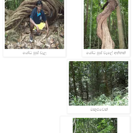
යෝධ පුස් වැල
යෝධ පුස් වැලේ අත්තක්
මකුළුවෙක්