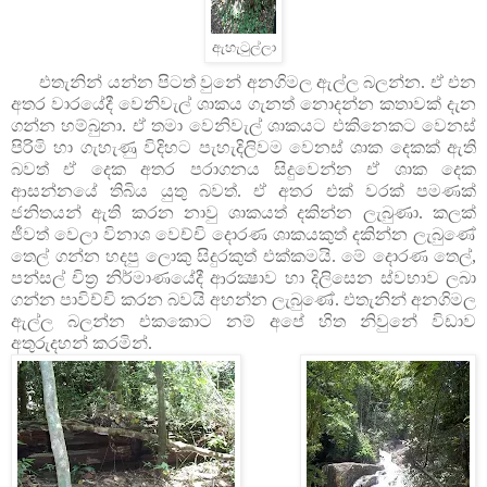
ඇහැටුල්ලා
එතැනින් යන්න පිටත් වුනේ අනගිමල ඇල්ල බලන්න. ඒ එන
අතර වාරයේදී වෙනිවැල් ශාකය ගැනත් නොදන්න කතාවක් දැන
ගන්න හම්බුනා. ඒ තමා වෙනිවැල් ශාකයට එකිනෙකට වෙනස්
පිරිමි හා ගැහැණු විදිහට පැහැදිලිවම වෙනස් ශාක දෙකක් ඇති
බවත් ඒ දෙක අතර පරාගනය සිදුවෙන්න ඒ ශාක දෙක
ආසන්නයේ තිබිය යුතු බවත්. ඒ අතර එක් වරක් පමණක්
ජනිතයන් ඇති කරන නාවු ශාකයත් දකින්න ලැබුණා. කලක්
ජීවත් වෙලා විනාශ වෙච්චි දොරණ ශාකයකුත් දකින්න ලැබුණේ
තෙල් ගන්න හදපු ලොකු සිදුරකුත් එක්කමයි. මේ දොරණ තෙල්,
පන්සල් චිත්‍ර නිර්මාණයේදී ආරක්‍ෂාව හා දිලිසෙන ස්වභාව ලබා
ගන්න පාවිච්චි කරන බවයි අහන්න ලැබුණේ. එතැනින් අනගිමල
ඇල්ල බලන්න එකකොට නම් අපේ හිත නිවුනේ විඩාව
අතුරුදහන් කරමින්.