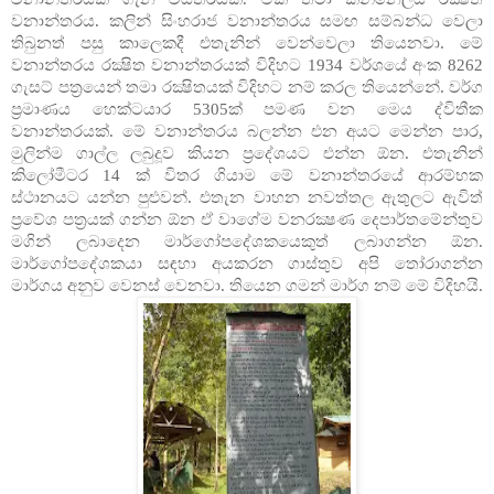
වනාන්තරය. කලින් සිංහරාජ වනාන්තරය සමඟ සම්බන්ධ වෙලා
තිබුනත් පසු කාලෙකදී එතැනින් වෙන්වෙලා තියෙනවා. මේ
වනාන්තරය රක්‍ෂිත වනාන්තරයක් විදිහට 1934 වර්ශයේ අංක 8262
ගැසට් පත්‍රයෙන් තමා රක්‍ෂිතයක් විදිහට නම් කරල තියෙන්නේ. වර්ග
ප්‍රමාණය හෙක්ටයාර 5305ක් පමණ වන මෙය ද්විතීක
වනාන්තරයක්. මේ වනාන්තරය බලන්න එන අයට මෙන්න පාර,
මුලින්ම ගාල්ල ලබුදූව කියන ප්‍රදේශයට එන්න ඕන. එතැනින්
කිලෝමීටර 14 ක් විතර ගියාම මේ වනාන්තරයේ ආරම්භක
ස්ථානයට යන්න පුළුවන්. එතැන වාහන නවත්තල ඇතුලට ඇවිත්
ප්‍රවේශ පත්‍රයක් ගන්න ඕන ඒ වාගේම වනරක්‍ෂණ දෙපාර්තමේන්තුව
මගින් ලබාදෙන මාර්ගෝපදේශකයෙකුත් ලබාගන්න ඕන.
මාර්ගෝපදේශකයා සඳහා අයකරන ගාස්තුව අපි තෝරාගන්න
මාර්ගය අනුව වෙනස් වෙනවා. තියෙන ගමන් මාර්ග නම් මේ විදිහයි.