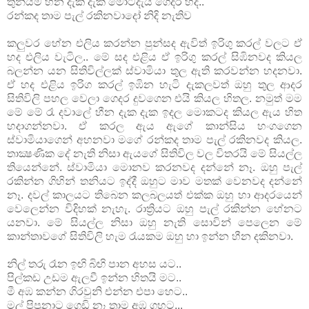
තුන්යම හීන දැක දැක මොටදැයි ගෙදර හිද..
රන්කද තාම පැල් රකිනවාදෝ නිදි නැතිව
කලුවර හේන එලිය කරන්න පුන්සද ඇවිත් ඉරිගු කරල් වලට ඒ
හද එලිය වැටිල.. මේ සද එළිය ඒ ඉරිගු කරල් සිඹිනවද කියල
බලන්න යන සිතිවිල්ලක් ස්වාමියා තුල ඇති කරවන්න හදනවා.
ඒ හද එළිය ඉරිග කරල් ඉඹින හැටි දැකලවත් ඔහු තුල ආදර
සිතිවිලි පහල වෙලා ගෙදර දුවගෙන එයි කියල හිතල. නමුත් මම
මේ මේ රෑ දවාලේ හීන දැක දැක ඉදල මොකටද කියල ඇය හිත
හදාගන්නවා. ඒ කරල ඇය ඇගේ කාන්සිය හංගගෙන
ස්වාමියාගෙන් අහනවා මගේ රන්කද තාම පැල් රකිනවද කියල.
තාක්‍ෂණික දේ නැති නිසා ඇයගේ සිතිවිල වල විතරයි මේ සියල්ල
තියෙන්නේ. ස්වාමියා මොනව කරනවද දන්නේ නෑ. ඔහු පැල්
රකින්න ගිහින් තනියට ඉද්දී ඔහුට මාව මතක් වෙනවද දන්නේ
නෑ. දවල් කාලයට තිබෙන කලබලයත් එක්ක ඔහු හා ආදරයෙන්
වෙලෙන්න විදිහක් නැහැ. රාත්‍රියට ඔහු පැල් රකින්න හේනට
යනවා. මේ සියල්ල නිසා ඔහු නැති සොවින් පෙලෙන මේ
කාන්තාවගේ සිතිවිලි හැම රැයකම ඔහු හා ඉන්න හීන දකිනවා.
නිල් තරු රෑන ඉඟි බිඟි පාන අහස යට..
පිල්කඩ උඩම ඇලවී ඉන්න හිතයි මට..
මී අඹ කන්න ගිරවුනි එන්න එපා හෙට..
මල් පිපුනාට ගෙඩි නෑ තාම අඹ ගහට...