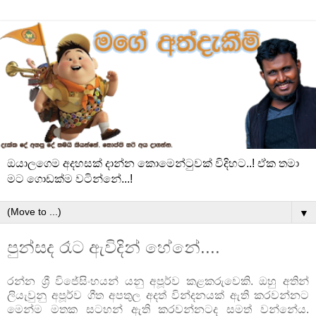
ඔයාලගෙම අදහසක් දාන්න කොමෙන්ටුවක් විදිහට..! ඒක තමා
මට ගොඩක්ම වටින්නේ...!
▼
පුන්සද රෑට ඇවිදින් හේනේ....
රන්න ශ්‍රී විජේසිංහයන් යනු අපූර්ව කළකරුවෙකි. ඔහු අතින්
ලියැවුනු අපූර්ව ගීත අපතුල අදත් වින්දනයක් ඇති කරවන්නට
මෙන්ම මතක සටහන් ඇති කරවන්නටද සමත් වන්නේය.