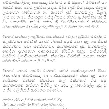
නිර්මාණකරුවකු දක්‍ෂයෙකු වන්නට නම් ඔහුගේ නිර්මාණ කා
අතරත් කතා බහට ලක්විය යුතුය. විදිය හැකි විය යුතුය. එලෙස
ලියැවෙන කන්තාවක් හා ඇයගේ දුක් කනස්සල්ල පිළිබද
ලැයැවෙන මේ ගීය සදහා වස්තූ බීජය වන්නට ඇත්තේ කුමක්දැයි
මා නොදනිමි. නමුත් රත්න ශ්‍රී විජේසිංහයන්ගේ නිර්මාණ
බොහෝමයක ඔහුගේ අත්දැකීම් තුලම වූ වස්තු බීජයක් තිබේ.
ගීතයේ සංගීතයද අපූර්වය. එය ගීතයේ අරුත අපූර්වට මවන්නට
සලස්වනවා පමණක් නොව ගීතයේ සියුම් තැන තුල අප ජීවත්
කරවන්නට පවා සමත්වනවා. කාන්තාවගේ දුක කනස්සල්ල
හොදින් දැනනෙන ආකාරයෙන් නිර්මිත තනුව සංගීතවේදී
ඔස්ටින් මුණසිංහයන්ගෙනි. නිරෝෂා විරාජිනී ගායනා කරන
මෙම ගීතය මෙසේ යැයි මා සිතමි.
ගීතයේ කතාව ආරම්භවන්නේ හේන් ගොවිතැනෙන් ජීිතය
රැකගන්නා ස්වාමියෙකු හා භාර්යාවකගෙනි. ගීතය තුල කතා
නායිකාව වන්නේ ස්වාමියා පැල් රකින්නට ගිය පසු
කාන්තාවගේ ඇතිවන සිතිවිලි හා බද්ධ වූ කනස්සල්ල මුසු වූ
හැගීම් වලිනි.එහි ආරම්භය මෙසේය.
පුන්සඳ රෑට ඇවිදින් හේනේ කළුව බිඳ..
රන්කෙදි සේම රන්වන් ඉරිගු සිඹිනවාද..