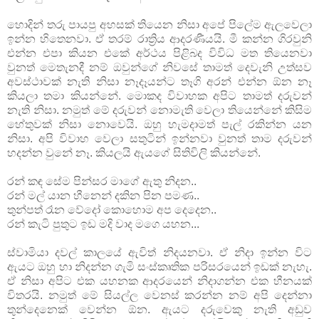
හොදින් තරු පායපු අහසක් තියෙන නිසා අපේ පිලේම ඇලවෙලා
ඉන්න හිතෙනවා. ඒ තරම් රාත්‍රිය ආදරණීයයි. මී කන්න ගිරවුනි
එන්න එපා කියන එකේ අර්ථය පිළිබද විවිධ මත තියෙනවා
වුනත් මෙතැනදී නම් ඔවුන්ගේ නිවසේ තාමත් දෙවැනි උත්සව
අවස්ථාවක් නැති නිසා නෑදෑයන්ට තෑගි අරන් එන්න ඕන නෑ
කියලා තමා කියන්නේ. මොකද විවාහක අපිට තාමත් දරුවන්
නැති නිසා. නමුත් මේ දරුවන් නොමැති වෙලා තියෙන්නේ කිසිම
හේතුවක් නිසා නොවෙයි. ඔහු හැමදාමත් පැල් රකින්න යන
නිසා. අපි විවාහ වෙලා සතුටින් ඉන්නවා වුනත් තාම දරුවන්
හදන්න වුනේ නෑ. කියලයි ඇයගේ සිතිවිලි කියන්නේ.
රන් කඳ සේම පින්සර මාගේ ඇතු නිදන..
රන් මල් යාන හීනෙන් දකින පින පමණ..
තුන්පත් රෑන වේදෝ කොහොම අප දෙදෙන..
රන් කැටි පුතුට ඉඩ මදි වාද මගෙ යහන...
ස්වාමියා දවල් කාලයේ ඇවිත් නිදයනවා. ඒ නිදා ඉන්න විට
ඇයට ඔහු හා නිදන්න ගැමි සංස්කෘතික පරිසරයෙන් ඉඩක් නැහැ.
ඒ නිසා අපිට එක යහනක ආදරයෙන් නිදාගන්න එක හීනයක්
විතරයි. නමුත් මේ සියල්ල වෙනස් කරන්න නම් අපි දෙන්නා
තුන්දෙනෙක් වෙන්න ඕන. ඇයට දරුවෙකු නැති අඩුව