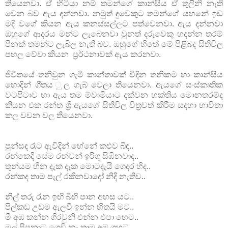
තියෙනවා. ඒ හිටියා නම් තමන්ගේ කාන්සිය ඒ තුලිනි නැති
වෙන බව ඇය දන්නවා. නමුත් දුවෙකුට තමන්ගේ යහනේ ඉඩ
මදි වගේ කියන ඇය කනස්සල්ලට පත්වෙනවා. ඇය දන්නවා
ඔහුගේ ආදරය මන්ට ලැබෙනවා වුනත් දරුවෙකු හදන්න තරම්
පිනක් තමන්ට ලැබිල නැති බව. ඔහුගේ හිතේ මේ පිළිබද සිතිවිල
පහල වේවා කියන ප්‍රර්ථනාවක් ඇය කරනවා.
ජීවිතයේ තනිවුන ගැමි කාන්තාවක් විදින තනිකම හා කාන්සිය
හොදින් ගීතය ුල ගැබ් වෙලා තියෙනවා. ඇයගේ සංස්කෘතික
වටපිටාව හා ඇය තම ම්වාමියාට දක්වන භක්තිය මොනතරම්ද
කියන එක රන්ත ශ්‍රී ඇයගේ සිතිවිල චිත්‍රවත් කිරීම සදහා භාවිතා
කල වචන වල තියෙනවා.
පුන්සඳ රෑට ඇවිදින් හේනේ කළුව බිඳ..
රන්කෙදි සේම රන්වන් ඉරිගු සිඹිනවාද..
තුන්යම හීන දැක දැක මොටදැයි ගෙදර හිද..
රන්කද තාම පැල් රකිනවාදෝ නිදි නැතිව..
නිල් තරු රෑන ඉඟි බිඟි පාන අහස යට..
පිල්කඩ උඩම ඇලවී ඉන්න හිතයි මට..
මී අඹ කන්න ගිරවුනි එන්න එපා හෙට..
මල් පිපුනාට ගෙඩි නෑ තාම අඹ ගහට...