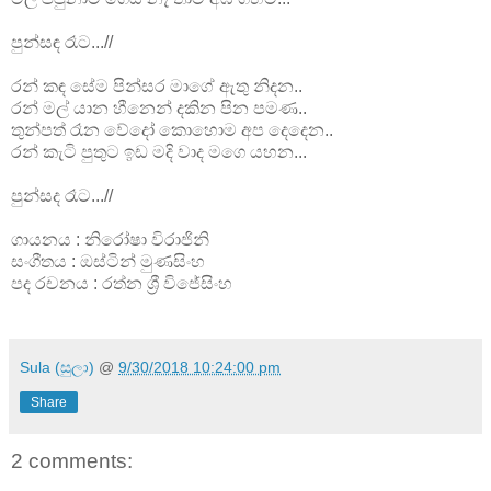
පුන්සඳ රෑට...//
රන් කඳ සේම පින්සර මාගේ ඇතු නිදන..
රන් මල් යාන හීනෙන් දකින පින පමණ..
තුන්පත් රෑන වේදෝ කොහොම අප දෙදෙන..
රන් කැටි පුතුට ඉඩ මදි වාද මගෙ යහන...
පුන්සද රෑට...//
ගායනය : නිරෝෂා විරාජිනි
සංගීතය : ඔස්ටින් මුණසිංහ
පද රචනය : රත්න ශ්‍රී විජේසිංහ
Sula (සුලා)
@
9/30/2018 10:24:00 pm
Share
2 comments: